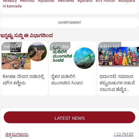
#Beauty
#without
#qualities
#withered
#garland
#UV Fusion
#udayava
ni kannada
ADVERTISEMENT
ಇನ್ನಷ್ಟು ಸುದ್ದಿ ಈ ವಿಭಾಗದಿಂದ
Yesterday
Yesterday
4 days ago
Kerala: ದೇವರ ನಾಡಿನಲ್ಲಿ
ರೈತರ ಮಡಿಲಿಗೆ
ಧರ್ಮನಟಿ: ಸಮಾಜದ
ಮೌನ ಕಣ್ಣೀರು
ಮುಂಗಾರಿನ ಸಿಂಚನ
ಕಟ್ಟುಪಾಡುಗಳ ನಡುವೆ
ನಲುಗುವ ಹೆಣ್ಣಿನ
ತೊಳಲಾಟ
LATEST NEWS
ಚಿಕ್ಕಮಗಳೂರು
1:22 PM IST