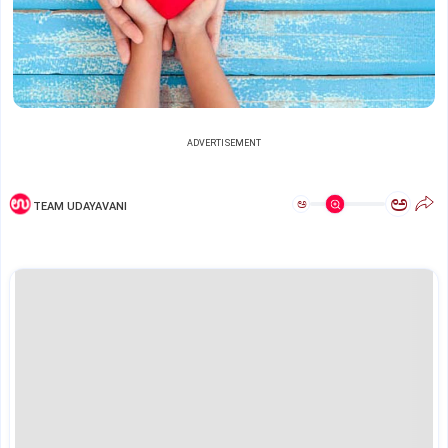
ADVERTISEMENT
ಅ
ಅ
TEAM UDAYAVANI