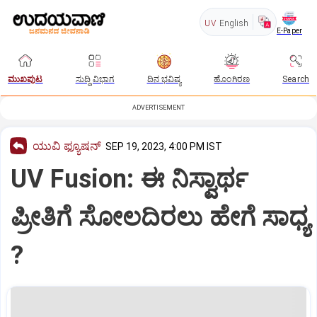
UV
English
E-Paper
ಮುಖಪುಟ
ಸುದ್ದಿ ವಿಭಾಗ
ದಿನ ಭವಿಷ್ಯ
ಹೊಂಗಿರಣ
Search
ADVERTISEMENT
ಯುವಿ ಫ್ಯೂಷನ್
SEP 19, 2023, 4:00 PM IST
UV Fusion: ಈ ನಿಸ್ವಾರ್ಥ
ಪ್ರೀತಿಗೆ ಸೋಲದಿರಲು ಹೇಗೆ ಸಾಧ್ಯ
?