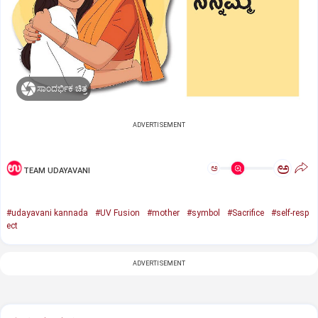
ಸಾಂದರ್ಭಿಕ ಚಿತ್ರ
ADVERTISEMENT
ಅ
ಅ
TEAM UDAYAVANI
#udayavani kannada
#UV Fusion
#mother
#symbol
#Sacrifice
#self-resp
ect
ADVERTISEMENT