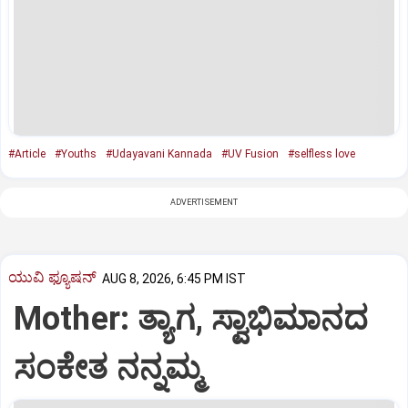
#Article
#Youths
#Udayavani Kannada
#UV Fusion
#selfless love
ADVERTISEMENT
ಯುವಿ ಫ್ಯೂಷನ್
AUG 8, 2026, 6:45 PM IST
Mother: ತ್ಯಾಗ, ಸ್ವಾಭಿಮಾನದ
ಸಂಕೇತ ನನ್ನಮ್ಮ