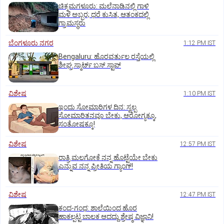
ಚಿಕ್ಕಮಗಳೂರು: ಮಲೆನಾಡಿನಲ್ಲಿ ಗಾಳಿ
ಮಳೆ ಅಬ್ಬರ; ಧರೆ ಕುಸಿತ, ಆತಂಕದಲ್ಲಿ
ಗ್ರಾಮಸ್ಥರು
ಬೆಂಗಳೂರು ನಗರ
1:12 PM IST
Bengaluru: ಹೊರವರ್ತುಲ ರಸ್ತೆಯಲ್ಲಿ
ಶೀಘ್ರ ಸ್ಮಾರ್ಟ್‌ ಬಸ್‌ ಸ್ಟಾಪ್‌
ವಿಶೇಷ
1:10 PM IST
ಇಂದು ಸೋಮಾರಿಗಳ ದಿನ: ಸ್ವಲ್ಪ
ಸೋಮಾರಿತನವೂ ಬೇಕು, ಆರೋಗ್ಯಕ್ಕೂ,
ಸಂತೋಷಕ್ಕೂ!
ವಿಶೇಷ
12:57 PM IST
ರಾತ್ರಿ ಮಲಗೋಕೆ ನನ್ನ ಹೊಟ್ಟೆಯೇ ಬೇಕು
ಎನ್ನುವ ನನ್ನ ಪ್ರೀತಿಯ ಗ್ಯಾಂಗ್!
ವಿಶೇಷ
12:47 PM IST
ಕಂದ-ಗಂಧ: ಶಾಲೆಯಿಂದ ಹೊರ
ಹಾಕಲ್ಪಟ್ಟ ಬಾಲಕ ಆದದ್ದು ಶ್ರೇಷ್ಠ ವಿಜ್ಞಾನಿ!