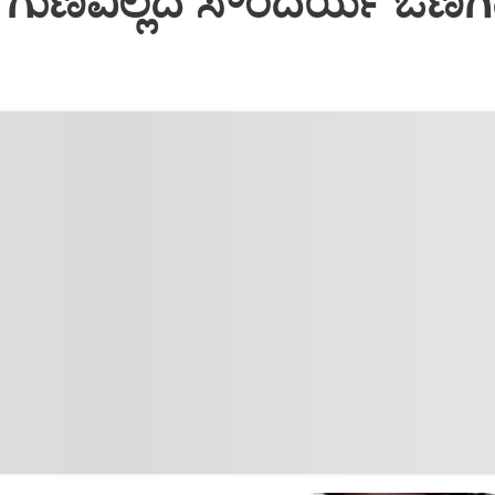
: ಗುಣವಿಲ್ಲದ ಸೌಂದರ್ಯ ಒಣಗ