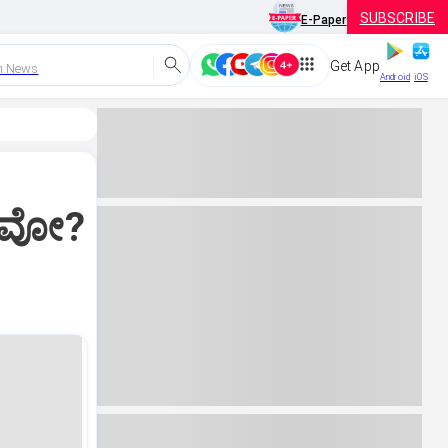
SUBSCRIBE
E-Paper
Get App
h News
Android
iOS
್ಯವೋ?