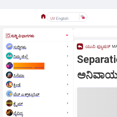
English
UV
ಸುದ್ದಿ ವಿಭಾಗಗಳು
ಯುವಿ ಫ್ಯೂಷನ್
MA
ಸುದ್ದಿಗಳು
Separati
ನಿಮ್ಮ ಜಿಲ್ಲೆ
ಕಾಮನ್‌ ವೆಲ್ತ್‌ ಗೇಮ್ಸ್‌
ಅನಿವಾರ
ಸಿನೆಮಾ
ಕ್ರೀಡೆ
ವೆಬ್ ಎಕ್ಸ್‌ಕ್ಲೂಸಿವ್
ಕ್ರೈಮ್
ವೈವಿಧ್ಯ