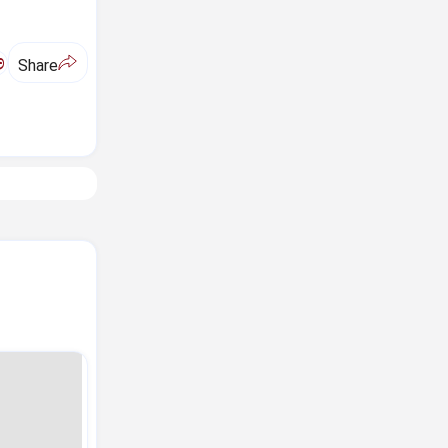
ಅ
Share