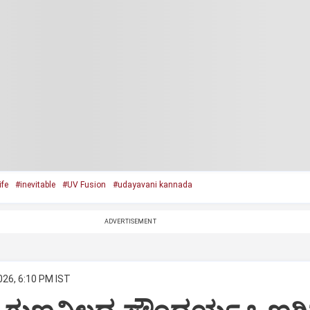
ife
#inevitable
#UV Fusion
#udayavani kannada
ADVERTISEMENT
026, 6:10 PM IST