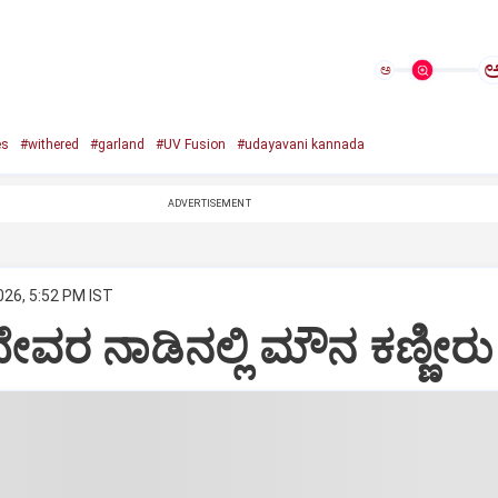
ಅ
es
#withered
#garland
#UV Fusion
#udayavani kannada
ADVERTISEMENT
026, 5:52 PM IST
ದೇವರ ನಾಡಿನಲ್ಲಿ ಮೌನ ಕಣ್ಣೀರು