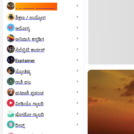
ಇಸ್ರೇಲ್- ಇರಾನ್‌ ಯುದ್ಧ
ಶಿಕ್ಷಣ / ಉದ್ಯೋಗ
ಆರೋಗ್ಯ
ಅನಿವಾಸಿ ಕನ್ನಡಿಗ
ಸೆಲೆಬ್ರಿಟಿ ಕಾರ್ನರ್‌
Explainer
ಜ್ಯೋತಿಷ್ಯ
ರಾಶಿ ಫಲ
ಪುಟಾಣಿ ಪ್ರಪಂಚ
ವೀಡಿಯೊ ಗ್ಯಾಲರಿ
ಫೋಟೋ ಗ್ಯಾಲರಿ
ರೀಲ್ಸ್