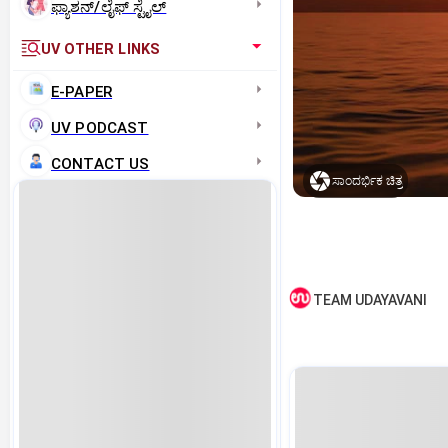
ಫ್ಯಾಶನ್/ಲೈಫ್‌ ಸ್ಟೈಲ್
UV OTHER LINKS
E-PAPER
UV PODCAST
CONTACT US
ಸಾಂದರ್ಭಿಕ ಚಿತ್ರ
TEAM UDAYAVANI