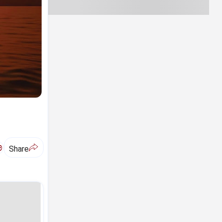
ಅ
Share