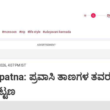
ಅ
#monsoon
#trip
#life style
#udayavani kannada
ADVERTISEMENT
2026, 4:07 PM IST
patna: ಪ್ರವಾಸಿ ತಾಣಗಳ ತವ
ಟ್ಟಣ