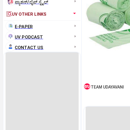
ಫ್ಯಾಶನ್/ಲೈಫ್‌ ಸ್ಟೈಲ್
UV OTHER LINKS
E-PAPER
UV PODCAST
CONTACT US
TEAM UDAYAVANI