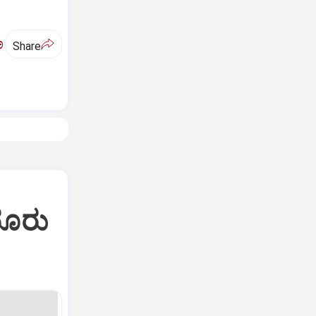
ಅ
Share
ರೂರು