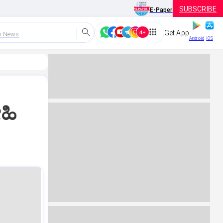
SUBSCRIBE
E-Paper
Get App
h News
Android
iOS
ೇಹಿ