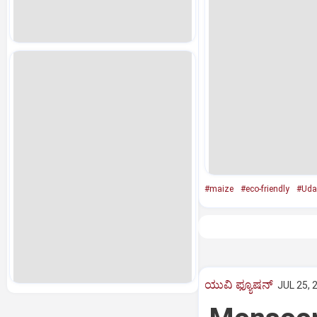
#maize
#eco-friendly
#Uda
ಯುವಿ ಫ್ಯೂಷನ್
JUL 25, 