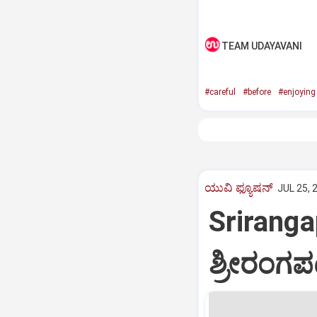
TEAM UDAYAVANI
#careful
#before
#enjoying
ಯುವಿ ಫ್ಯೂಷನ್
JUL 25, 
Sriranga
ಶ್ರೀರಂಗಪ