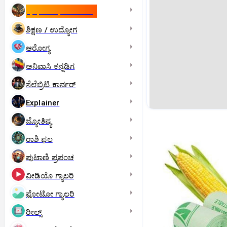
ಇಸ್ರೇಲ್- ಇರಾನ್‌ ಯುದ್ಧ
ಶಿಕ್ಷಣ / ಉದ್ಯೋಗ
ಆರೋಗ್ಯ
ಅನಿವಾಸಿ ಕನ್ನಡಿಗ
ಸೆಲೆಬ್ರಿಟಿ ಕಾರ್ನರ್‌
Explainer
ಜ್ಯೋತಿಷ್ಯ
ರಾಶಿ ಫಲ
ಪುಟಾಣಿ ಪ್ರಪಂಚ
ವೀಡಿಯೊ ಗ್ಯಾಲರಿ
ಫೋಟೋ ಗ್ಯಾಲರಿ
ರೀಲ್ಸ್