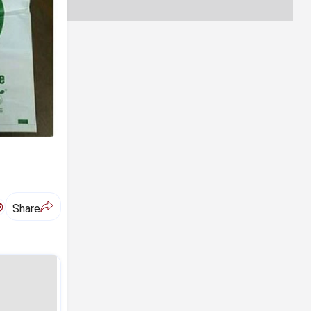
ಅ
Share