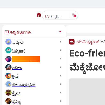
English
UV
ಸುದ್ದಿ ವಿಭಾಗಗಳು
ಯುವಿ ಫ್ಯೂಷನ್
MA
ಸುದ್ದಿಗಳು
Eco-frien
ನಿಮ್ಮ ಜಿಲ್ಲೆ
ಕಾಮನ್‌ ವೆಲ್ತ್‌ ಗೇಮ್ಸ್‌
ಮೆಕ್ಕೆಜೋಳ
ಸಿನೆಮಾ
ಕ್ರೀಡೆ
ವೆಬ್ ಎಕ್ಸ್‌ಕ್ಲೂಸಿವ್
ಕ್ರೈಮ್
ವೈವಿಧ್ಯ