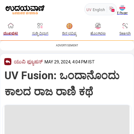
UV
English
E-Paper
ಮುಖಪುಟ
ಸುದ್ದಿ ವಿಭಾಗ
ದಿನ ಭವಿಷ್ಯ
ಹೊಂಗಿರಣ
Search
ADVERTISEMENT
ಯುವಿ ಫ್ಯೂಷನ್
MAY 29, 2024, 4:04 PM IST
UV Fusion: ಒಂದಾನೊಂದು
ಕಾಲದ ರಾಜ ರಾಣಿ ಕಥೆ