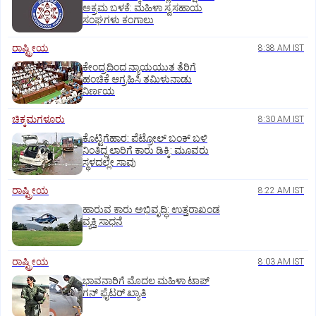
ಅಕ್ರಮ ಬಳಕೆ: ಮಹಿಳಾ ಸ್ವಸಹಾಯ
ಸಂಘಗಳು ಕಂಗಾಲು
ರಾಷ್ಟ್ರೀಯ
8:38 AM IST
ಕೇಂದ್ರದಿಂದ ನ್ಯಾಯಯುತ ತೆರಿಗೆ
ಹಂಚಿಕೆ ಆಗ್ರಹಿಸಿ ತಮಿಳುನಾಡು
ನಿರ್ಣಯ
ಚಿಕ್ಕಮಗಳೂರು
8:30 AM IST
ಕೊಟ್ಟಿಗೆಹಾರ: ಪೆಟ್ರೋಲ್ ಬಂಕ್ ಬಳಿ
ನಿಂತಿದ್ದ ಲಾರಿಗೆ ಕಾರು ಡಿಕ್ಕಿ: ಮೂವರು
ಸ್ಥಳದಲ್ಲೇ ಸಾವು
ರಾಷ್ಟ್ರೀಯ
8:22 AM IST
ಹಾರುವ ಕಾರು ಅಭಿವೃದ್ಧಿ: ಉತ್ತರಾಖಂಡ
ವ್ಯಕ್ತಿ ಸಾಧನೆ
ರಾಷ್ಟ್ರೀಯ
8:03 AM IST
ಭಾವನಾರಿಗೆ ಮೊದಲ ಮಹಿಳಾ ಟಾಪ್‌
ಗನ್‌ ಫೈಟರ್‌ ಖ್ಯಾತಿ