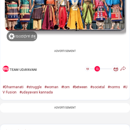
ಸಾಂದರ್ಭಿಕ ಚಿತ್ರ
ADVERTISEMENT
ಅ
ಅ
TEAM UDAYAVANI
#Dharmanati
#struggle
#woman
#torn
#between
#societal
#norms
#U
V Fusion
#udayavani kannada
ADVERTISEMENT