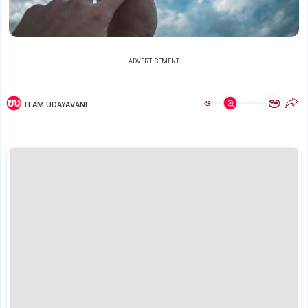
ADVERTISEMENT
ಅ
ಅ
TEAM UDAYAVANI