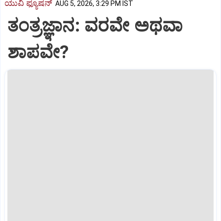
ಯುವಿ ಫ್ಯೂಷನ್
AUG 5, 2026, 3:29 PM IST
ತಂತ್ರಜ್ಞಾನ: ವರವೇ ಅಥವಾ
ಶಾಪವೇ?