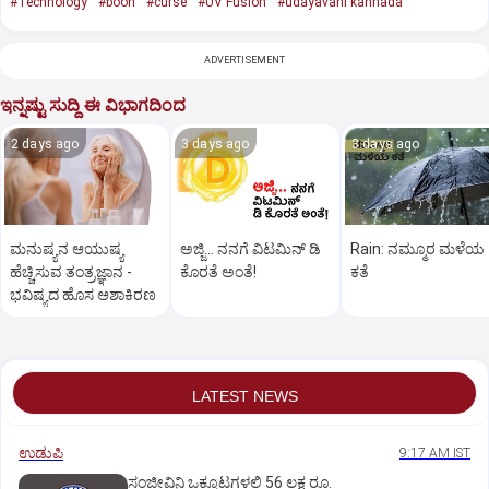
#Technology
#boon
#curse
#UV Fusion
#udayavani kannada
ADVERTISEMENT
ಇನ್ನಷ್ಟು ಸುದ್ದಿ ಈ ವಿಭಾಗದಿಂದ
2 days ago
3 days ago
3 days ago
ಮನುಷ್ಯನ ಆಯುಷ್ಯ
ಅಜ್ಜಿ... ನನಗೆ ವಿಟಮಿನ್‌ ಡಿ
Rain: ನಮ್ಮೂರ ಮಳೆಯ
ಹೆಚ್ಚಿಸುವ ತಂತ್ರಜ್ಞಾನ ­
ಕೊರತೆ ಅಂತೆ!
ಕತೆ
ಭವಿಷ್ಯದ ಹೊಸ ಆಶಾಕಿರಣ
LATEST NEWS
ಉಡುಪಿ
9:17 AM IST
ಸಂಜೀವಿನಿ ಒಕ್ಕೂಟಗಳಲ್ಲಿ 56 ಲಕ್ಷ ರೂ.