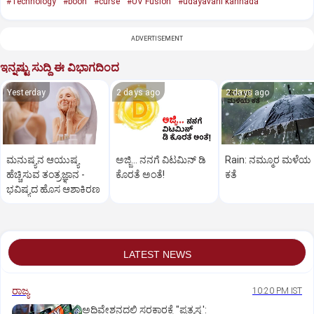
#Technology
#boon
#curse
#UV Fusion
#udayavani kannada
ADVERTISEMENT
ಇನ್ನಷ್ಟು ಸುದ್ದಿ ಈ ವಿಭಾಗದಿಂದ
Yesterday
2 days ago
2 days ago
ಮನುಷ್ಯನ ಆಯುಷ್ಯ
ಅಜ್ಜಿ... ನನಗೆ ವಿಟಮಿನ್‌ ಡಿ
Rain: ನಮ್ಮೂರ ಮಳೆಯ
ಹೆಚ್ಚಿಸುವ ತಂತ್ರಜ್ಞಾನ ­
ಕೊರತೆ ಅಂತೆ!
ಕತೆ
ಭವಿಷ್ಯದ ಹೊಸ ಆಶಾಕಿರಣ
LATEST NEWS
ರಾಜ್ಯ
10:20 PM IST
ಅಧಿವೇಶನದಲ್ಲಿ ಸರಕಾರಕ್ಕೆ "ಪ್ರತ್ಯಸ್ತ್ರ':