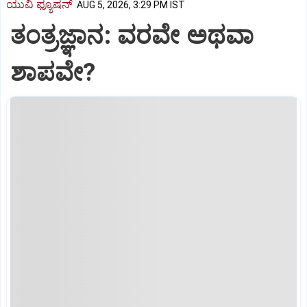
ಯುವಿ ಫ್ಯೂಷನ್
AUG 5, 2026, 3:29 PM IST
ತಂತ್ರಜ್ಞಾನ: ವರವೇ ಅಥವಾ
ಶಾಪವೇ?