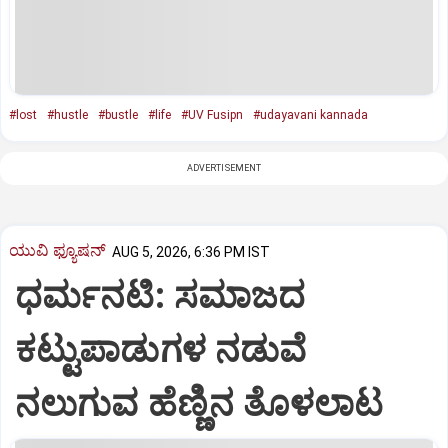
#lost
#hustle
#bustle
#life
#UV Fusipn
#udayavani kannada
ADVERTISEMENT
ಯುವಿ ಫ್ಯೂಷನ್
AUG 5, 2026, 6:36 PM IST
ಧರ್ಮನಟಿ: ಸಮಾಜದ
ಕಟ್ಟುಪಾಡುಗಳ ನಡುವೆ
ನಲುಗುವ ಹೆಣ್ಣಿನ ತೊಳಲಾಟ