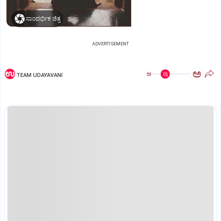
ಸಾಂದರ್ಭಿಕ ಚಿತ್ರ
ADVERTISEMENT
ಅ
ಅ
TEAM UDAYAVANI