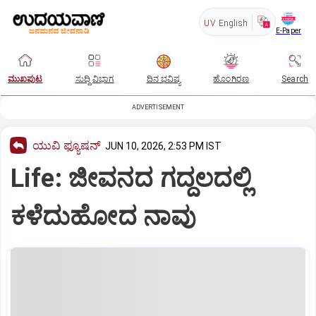
UV
English
E-Paper
ಮುಖಪುಟ
ಸುದ್ದಿ ವಿಭಾಗ
ದಿನ ಭವಿಷ್ಯ
ಹೊಂಗಿರಣ
Search
ADVERTISEMENT
ಯುವಿ ಫ್ಯೂಷನ್
JUN 10, 2026, 2:53 PM IST
Life: ಜೀವನದ ಗದ್ದಲದಲ್ಲಿ
ಕಳೆದುಹೋದ ನಾವು