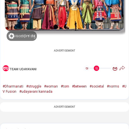
ಸಾಂದರ್ಭಿಕ ಚಿತ್ರ
ADVERTISEMENT
ಅ
ಅ
TEAM UDAYAVANI
#Dharmanati
#struggle
#woman
#torn
#between
#societal
#norms
#U
V Fusion
#udayavani kannada
ADVERTISEMENT