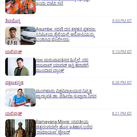
ಇಂದು ಬಿಜೆಪಿ ಸಭೆ
ಶಿವಮೊಗ್ಗ
9:50 PM IST
Agumbe: ಸರಣಿ ದನ ಕಳ್ಳತನ ಪ್ರಕರಣ:
ಸಿನಿಮೀಯ ಶೈಲಿಯಲ್ಲಿ ಆರೋಪಿಯನ್ನು
ಬಂಧಿಸಿದ ಪೊಲೀಸರು
ಬಾಲಿವುಡ್‌
9:10 PM IST
ಸಾಲ ಮರುಪಾವತಿಸದ ಹಿನ್ನೆಲೆ: ನಟ
ರಾಜಪಾಲ್ ಯಾದವ್‌ ಆಸ್ತಿ ಹರಾಜಿಗೆ
ಮುಂದಾದ ಬ್ಯಾಂಕ್
ದಕ್ಷಿಣಕನ್ನಡ
8:28 PM IST
ಮಂಗಳೂರು ವಿಶ್ವವಿದ್ಯಾಲಯದ ನಿವೃತ್ತ
ಪ್ರಾಧ್ಯಾಪಕಿ ಡಾ. ವಹೀದಾ ಸುಲ್ತಾನಾ ನಿಧನ
ಬಾಲಿವುಡ್‌
8:21 PM IST
Ramayana Movie: ಭಾರತೀಯ
ಚಿತ್ರರಂಗದಲ್ಲೇ ಹೊಸ ಇತಿಹಾಸ ಬರೆದ
ʼರಾಮಾಯಣʼ ಟ್ರೇಲರ್