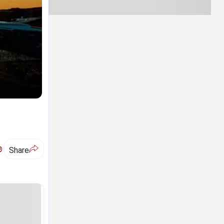
ಅ
Share