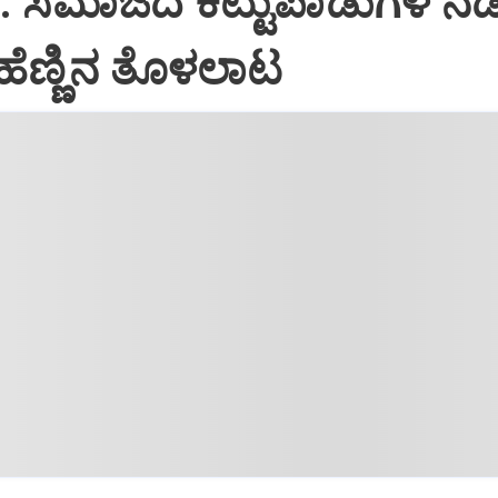
: ಸಮಾಜದ ಕಟ್ಟುಪಾಡುಗಳ ನಡ
ೆಣ್ಣಿನ ತೊಳಲಾಟ