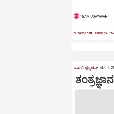
TEAM UDAYAVANI
#Dharmanati
#struggle
#
ಯುವಿ ಫ್ಯೂಷನ್
AUG 5, 2
ತಂತ್ರಜ್