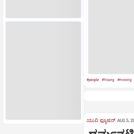
#people
#Young
#moving
ಯುವಿ ಫ್ಯೂಷನ್
AUG 5, 2