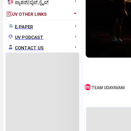
ಫ್ಯಾಶನ್/ಲೈಫ್‌ ಸ್ಟೈಲ್
UV OTHER LINKS
E-PAPER
UV PODCAST
CONTACT US
TEAM UDAYAVANI