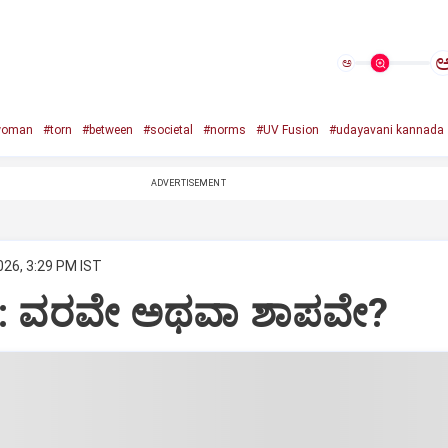
ಅ
woman
#torn
#between
#societal
#norms
#UV Fusion
#udayavani kannada
ADVERTISEMENT
026, 3:29 PM IST
ಞಾನ: ವರವೇ ಅಥವಾ ಶಾಪವೇ?