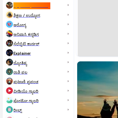
ಇಸ್ರೇಲ್- ಇರಾನ್‌ ಯುದ್ಧ
ಶಿಕ್ಷಣ / ಉದ್ಯೋಗ
ಆರೋಗ್ಯ
ಅನಿವಾಸಿ ಕನ್ನಡಿಗ
ಸೆಲೆಬ್ರಿಟಿ ಕಾರ್ನರ್‌
Explainer
ಜ್ಯೋತಿಷ್ಯ
ರಾಶಿ ಫಲ
ಪುಟಾಣಿ ಪ್ರಪಂಚ
ವೀಡಿಯೊ ಗ್ಯಾಲರಿ
ಫೋಟೋ ಗ್ಯಾಲರಿ
ರೀಲ್ಸ್