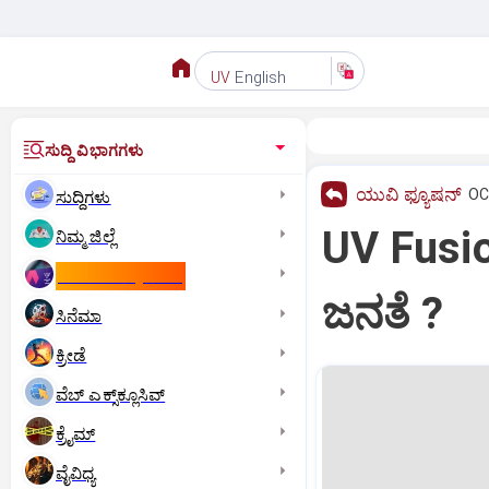
English
UV
ಸುದ್ದಿ ವಿಭಾಗಗಳು
ಯುವಿ ಫ್ಯೂಷನ್
OC
ಸುದ್ದಿಗಳು
UV Fusio
ನಿಮ್ಮ ಜಿಲ್ಲೆ
ಕಾಮನ್‌ ವೆಲ್ತ್‌ ಗೇಮ್ಸ್‌
ಜನತೆ ?
ಸಿನೆಮಾ
ಕ್ರೀಡೆ
ವೆಬ್ ಎಕ್ಸ್‌ಕ್ಲೂಸಿವ್
ಕ್ರೈಮ್
ವೈವಿಧ್ಯ