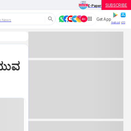
SUBSCRIBE
E-Paper
Get App
h News
Android
iOS
 ಯುವ