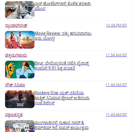
ಸ್ಟಾರ್‌ ಹೋಟೆಲ್‌ಗ‌ಳಲ್ಲಿ ಕೊಳೆತ ತರಕಾರಿ,
ಮಾಂಸ
ಸ್ಯಾಂಡಲ್‌ವುಡ್‌
12:06 PM IST
Movie Review: ನಕ್ಕು ಹಗುರವಾಗಲು
ಇದು ಯೋಗ್ಯ!
ಚಿಕ್ಕಮಗಳೂರು
11:54 AM IST
Birur: ಬೇರೊಬ್ಬರಂತೆ ನಟಿಸಿ ಫೈನಾನ್ಸ್
ಕಂಪನಿಗೆ 9.91 ಲಕ್ಷ ವಂಚನೆ
ಸೌತ್‌ ಸಿನಿಮಾ
11:44 AM IST
Rocking Star ಯಶ್‌ ನಟನೆಯ
ಟಾಕ್ಸಿಕ್‌ ಸಿನಿಮಾದ ಟ್ರೇಲರ್‌ ಆ.8ರಂದು
ಸಂಜೆ ರಿಲೀಸ್
ದಕ್ಷಿಣಕನ್ನಡ
11:40 AM IST
ಮಂಗಳೂರಿನಲ್ಲಿ ಸುಹಾನ ಸಫರ್ &
ರಿಮ್‌ಜಿಮ್ ಗಿರೆ ಸಾವನ್ ಕಾರ್ಯಕ್ರಮ