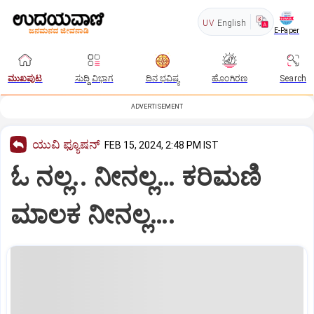
UV
English
E-Paper
ಮುಖಪುಟ
ಸುದ್ದಿ ವಿಭಾಗ
ದಿನ ಭವಿಷ್ಯ
ಹೊಂಗಿರಣ
Search
ADVERTISEMENT
ಯುವಿ ಫ್ಯೂಷನ್
FEB 15, 2024, 2:48 PM IST
ಓ ನಲ್ಲ.. ನೀನಲ್ಲ… ಕರಿಮಣಿ
ಮಾಲಕ ನೀನಲ್ಲ….