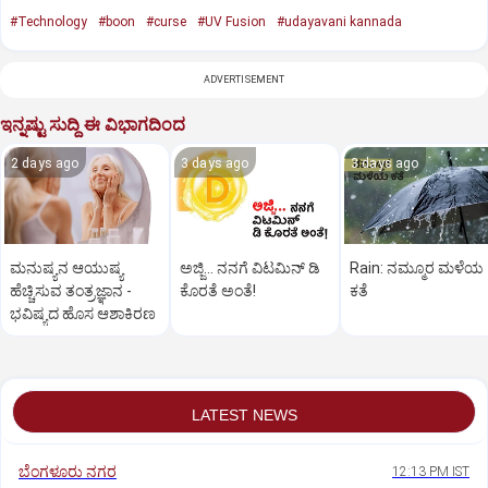
#Technology
#boon
#curse
#UV Fusion
#udayavani kannada
ADVERTISEMENT
ಇನ್ನಷ್ಟು ಸುದ್ದಿ ಈ ವಿಭಾಗದಿಂದ
2 days ago
3 days ago
3 days ago
ಮನುಷ್ಯನ ಆಯುಷ್ಯ
ಅಜ್ಜಿ... ನನಗೆ ವಿಟಮಿನ್‌ ಡಿ
Rain: ನಮ್ಮೂರ ಮಳೆಯ
ಹೆಚ್ಚಿಸುವ ತಂತ್ರಜ್ಞಾನ ­
ಕೊರತೆ ಅಂತೆ!
ಕತೆ
ಭವಿಷ್ಯದ ಹೊಸ ಆಶಾಕಿರಣ
LATEST NEWS
ಬೆಂಗಳೂರು ನಗರ
12:13 PM IST