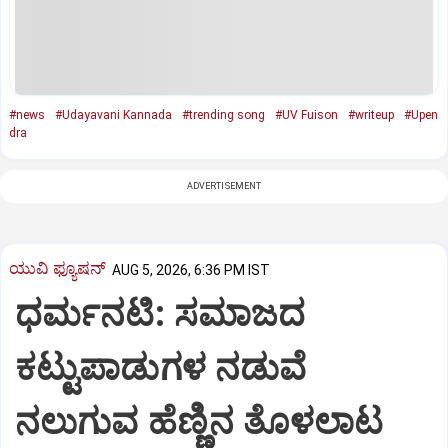
#news
#Udayavani Kannada
#trending song
#UV Fuison
#writeup
#Upen
dra
ADVERTISEMENT
ಯುವಿ ಫ್ಯೂಷನ್
AUG 5, 2026, 6:36 PM IST
ಧರ್ಮನಟಿ: ಸಮಾಜದ
ಕಟ್ಟುಪಾಡುಗಳ ನಡುವೆ
ನಲುಗುವ ಹೆಣ್ಣಿನ ತೊಳಲಾಟ