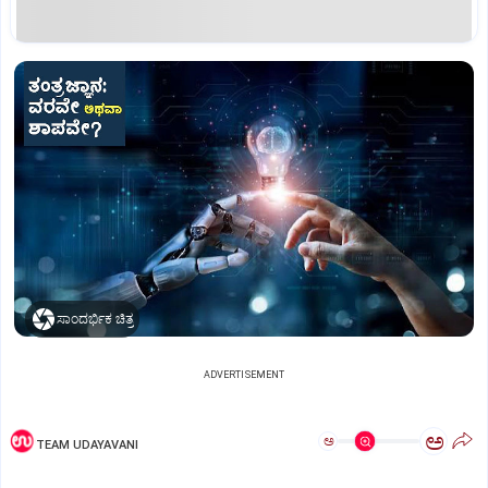
ಸಾಂದರ್ಭಿಕ ಚಿತ್ರ
ADVERTISEMENT
ಅ
ಅ
TEAM UDAYAVANI