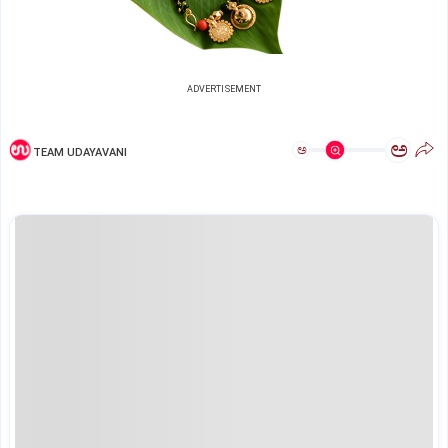
ADVERTISEMENT
ಅ
ಅ
TEAM UDAYAVANI