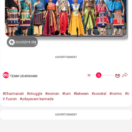
ಸಾಂದರ್ಭಿಕ ಚಿತ್ರ
ADVERTISEMENT
ಅ
ಅ
TEAM UDAYAVANI
#Dharmanati
#struggle
#woman
#torn
#between
#societal
#norms
#U
V Fusion
#udayavani kannada
ADVERTISEMENT