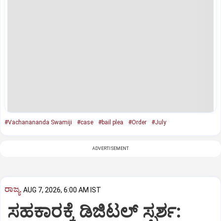
#Vachanananda Swamiji
#case
#bail plea
#Order
#July
ADVERTISEMENT
ರಾಜ್ಯ
AUG 7, 2026, 6:00 AM IST
ಸಹಕಾರಕ್ಕೆ ಡಿಜಿಟಲ್‌ ಸ್ಪರ್ಶ: