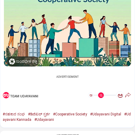
ಸಾಂದರ್ಭಿಕ ಚಿತ್ರ
ADVERTISEMENT
ಅ
ಅ
TEAM UDAYAVANI
#ಸಹಕಾರ ಸಂಘ
#ಡಿಜಿಟಲ್‌ ಸ್ಪರ್ಶ
#Cooperative Society
#Udayavani Digital
#Ud
ayavani Kannada
#Udayavani