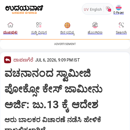
UV
English
E-Paper
ಮುಖಪುಟ
ಸುದ್ದಿ ವಿಭಾಗ
ದಿನ ಭವಿಷ್ಯ
ಹೊಂಗಿರಣ
Search
ADVERTISEMENT
ದಾವಣಗೆರೆ
JUL 6, 2026, 9:09 PM IST
ವಚನಾನಂದ ಸ್ವಾಮೀಜಿ
ಪೋಕ್ಸೋ ಕೇಸ್ ಜಾಮೀನು
ಅರ್ಜಿ: ಜು.13 ಕ್ಕೆ ಆದೇಶ
ಆರು ಬಾಲಕರ ವಿಚಾರಣೆ ನಡೆಸಿ ಹೇಳಿಕೆ