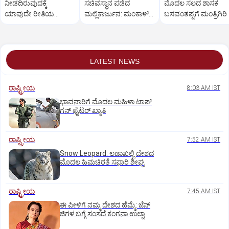
ನೀಡದಿರುವುದಕ್ಕೆ
ಸಚಿವಸ್ಥಾನ ಪಡೆದ
ಮೊದಲ ಸಲದ ಶಾಸಕ
ಯಾವುದೇ ರೀತಿಯ
ಮಲ್ಲಿಕಾರ್ಜುನ: ಮಂಕಾಳ್‌
ಬಸವಂತಪ್ಪಗೆ ಮಂತ್ರಿಗಿರಿ
ಬೇಸರವಿಲ್ಲ: ಹೊನ್ನಾಳಿ
ವೈದ್ಯಗೆ ತಪ್ಪಿದ ಸ್ಥಾನ?
ಶಾಸಕ ಶಾಂತನಗೌಡ
LATEST NEWS
ರಾಷ್ಟ್ರೀಯ
8:03 AM IST
ಭಾವನಾರಿಗೆ ಮೊದಲ ಮಹಿಳಾ ಟಾಪ್‌
ಗನ್‌ ಫೈಟರ್‌ ಖ್ಯಾತಿ
ರಾಷ್ಟ್ರೀಯ
7:52 AM IST
Snow Leopard: ಲಡಾಖಲ್ಲಿ ದೇಶದ
ಮೊದಲ ಹಿಮಚಿರತೆ ಸಫಾರಿ ಶೀಘ್ರ
ರಾಷ್ಟ್ರೀಯ
7:45 AM IST
ಈ ಪೀಳಿಗೆ ನಮ್ಮ ದೇಶದ ಹೆಮ್ಮೆ: ಜೆನ್‌
ಜಿಗಳ ಬಗ್ಗೆ ಸಂಸದೆ ಕಂಗನಾ ಉಲ್ಟಾ