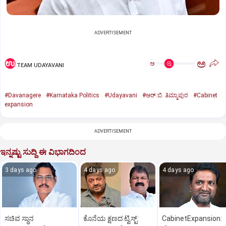
ADVERTISEMENT
ಅ
ಅ
TEAM UDAYAVANI
#Davanagere
#Karnataka Politics
#Udayavani
#ಆರ್.ಬಿ. ತಿಮ್ಮಾಪುರ
#Cabinet
expansion
ADVERTISEMENT
ಇನ್ನಷ್ಟು ಸುದ್ದಿ ಈ ವಿಭಾಗದಿಂದ
3 days ago
4 days ago
4 days ago
ಸಚಿವ ಸ್ಥಾನ
ಕೊನೆಯ ಕ್ಷಣದ ಟ್ವಿಸ್ಟ್:
CabinetExpansion: