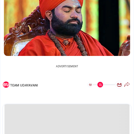
ADVERTISEMENT
ಅ
ಅ
TEAM UDAYAVANI