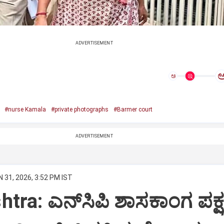
ADVERTISEMENT
ಅ
#nurse Kamala
#private photographs
#Barmer court
ADVERTISEMENT
 31, 2026, 3:52 PM IST
tra: ಎನ್‌ಸಿಪಿ ಶಾಸಕಾಂಗ ಪಕ್