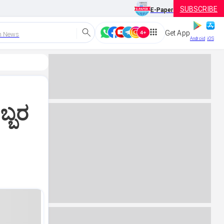
SUBSCRIBE
E-Paper
Get App
h News
Android
iOS
ಬ್ಬರ