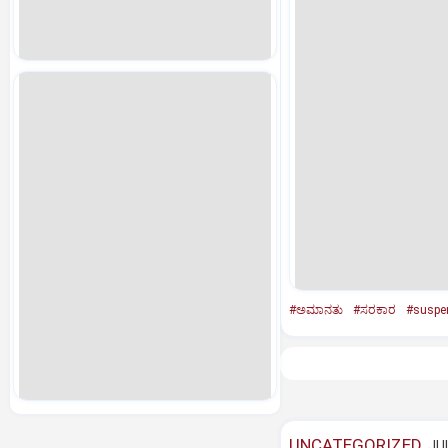
#ಅಮಾನತು
#ಸರಕಾರ
#suspe
UNCATEGORIZED
JUL