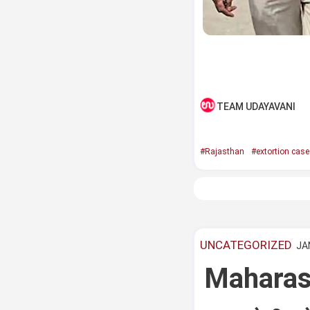
TEAM UDAYAVANI
#Rajasthan
#extortion case
UNCATEGORIZED
JAN
Maharash