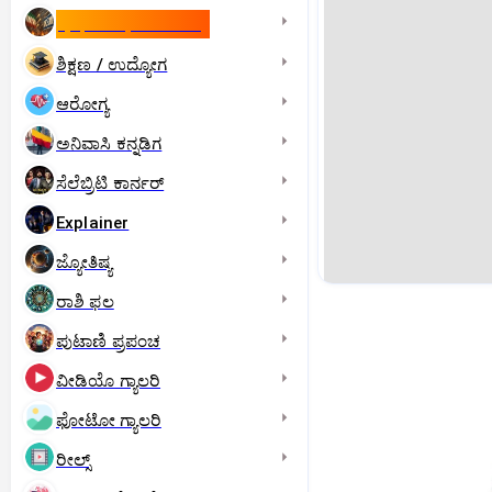
ಇಸ್ರೇಲ್- ಇರಾನ್‌ ಯುದ್ಧ
ಶಿಕ್ಷಣ / ಉದ್ಯೋಗ
ಆರೋಗ್ಯ
ಅನಿವಾಸಿ ಕನ್ನಡಿಗ
ಸೆಲೆಬ್ರಿಟಿ ಕಾರ್ನರ್‌
Explainer
ಜ್ಯೋತಿಷ್ಯ
ರಾಶಿ ಫಲ
ಪುಟಾಣಿ ಪ್ರಪಂಚ
ವೀಡಿಯೊ ಗ್ಯಾಲರಿ
ಫೋಟೋ ಗ್ಯಾಲರಿ
ರೀಲ್ಸ್