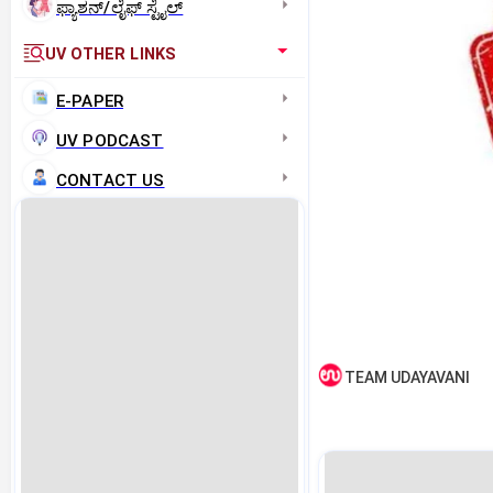
ಫ್ಯಾಶನ್/ಲೈಫ್‌ ಸ್ಟೈಲ್
UV OTHER LINKS
E-PAPER
UV PODCAST
CONTACT US
TEAM UDAYAVANI