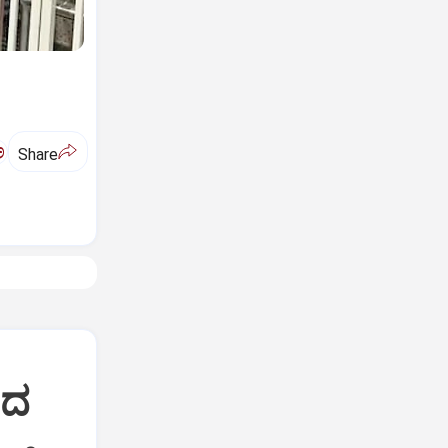
ಅ
Share
ಷದ