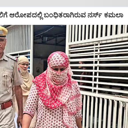
ಿಗೆ ಆರೋಪದಲ್ಲಿ ಬಂಧಿತರಾಗಿರುವ ನರ್ಸ್‌ ಕಮಲಾ