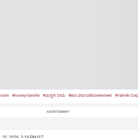
nsion
#money transfer
#ವಾಲ್ಮೀಕಿ ನಿಗಮ
#ಹಣ ವರ್ಗಾವಣೆGovernment
#Valmiki Corp
ADVERTISEMENT
 25, 2026, 3:19 PM IST