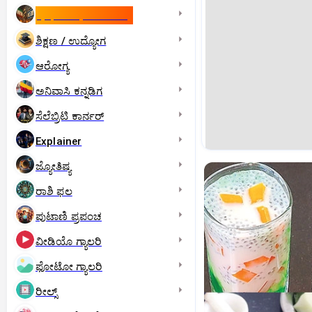
ಇಸ್ರೇಲ್- ಇರಾನ್‌ ಯುದ್ಧ
ಶಿಕ್ಷಣ / ಉದ್ಯೋಗ
ಆರೋಗ್ಯ
ಅನಿವಾಸಿ ಕನ್ನಡಿಗ
ಸೆಲೆಬ್ರಿಟಿ ಕಾರ್ನರ್‌
Explainer
ಜ್ಯೋತಿಷ್ಯ
ರಾಶಿ ಫಲ
ಪುಟಾಣಿ ಪ್ರಪಂಚ
ವೀಡಿಯೊ ಗ್ಯಾಲರಿ
ಫೋಟೋ ಗ್ಯಾಲರಿ
ರೀಲ್ಸ್