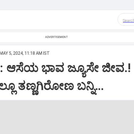
Searc
ADVERTISEMENT
MAY 5, 2024, 11:18 AM IST
 ಆಸೆಯ ಭಾವ ಜ್ಯೂಸೇ ಜೀವ.!
್ಲೂ ತಣ್ಣಗಿರೋಣ ಬನ್ನಿ…