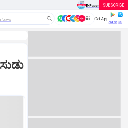
SUBSCRIBE
E-Paper
Get App
h News
Android
iOS
 ಸುಡು