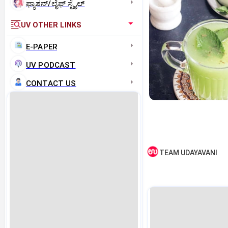
ಫ್ಯಾಶನ್/ಲೈಫ್‌ ಸ್ಟೈಲ್
UV OTHER LINKS
E-PAPER
UV PODCAST
CONTACT US
TEAM UDAYAVANI