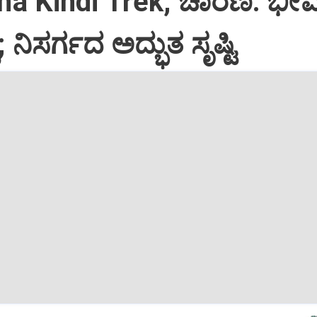
a Kindi Trek; ಚಾರಣ: ಭ
ಟ; ನಿಸರ್ಗದ ಅದ್ಭುತ ಸೃಷ್ಟಿ