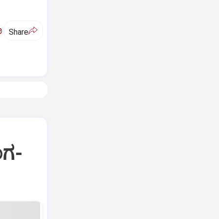
ಅ
Share
ಂಗ-