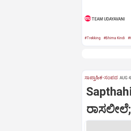
TEAM UDAYAVANI
#Trekking
#Bhima Kindi
#H
ಸಾಪ್ತಾಹಿಕ-ಸಂಪದ
AUG 4,
Sapthah
ರಾಸಲೀಲೆ; 