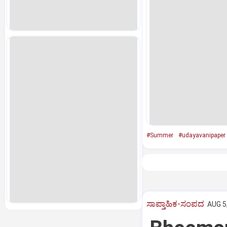
#Summer
#udayavanipaper
ಸಾಪ್ತಾಹಿಕ-ಸಂಪದ
AUG 5,