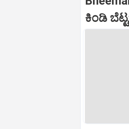
Bheeman
ಕಿಂಡಿ ಬೆಟ್