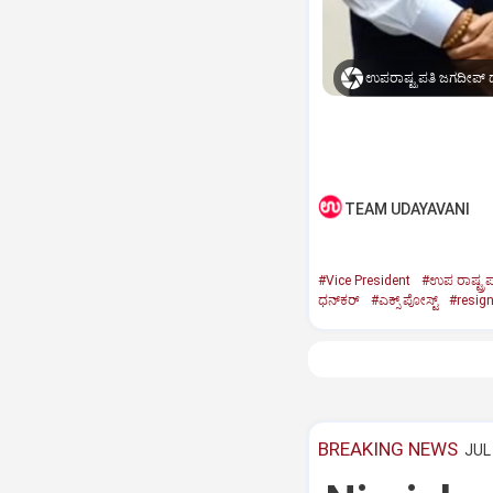
ಉಪರಾಷ್ಟ್ರಪತಿ ಜಗದೀಪ್‌ ಧ
TEAM UDAYAVANI
#Vice President
#ಉಪ ರಾಷ್ಟ್ರಪ
ಧನ್‌ಕರ್‌
#ಎಕ್ಸ್‌ ಪೋಸ್ಟ್
#resig
BREAKING NEWS
JUL 