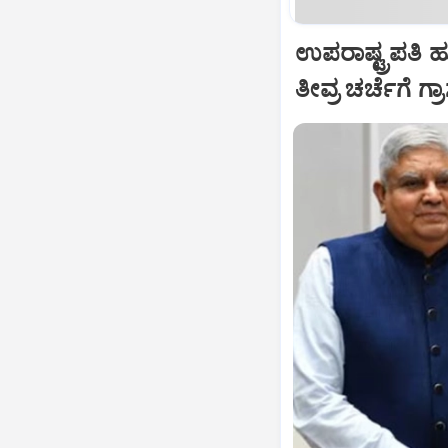
ಉಪರಾಷ್ಟ್ರಪತಿ 
ತೀವ್ರ ಚರ್ಚೆಗೆ ಗ್ರ