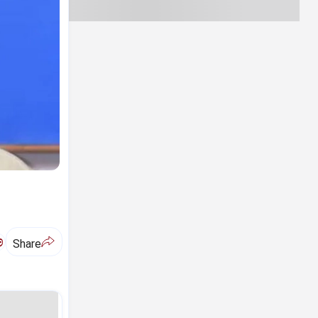
ಅ
Share