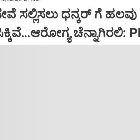
ಸೇವೆ ಸಲ್ಲಿಸಲು ಧನ್ಕರ್‌ ಗೆ ಹಲವು
್ಕಿವೆ…ಆರೋಗ್ಯ ಚೆನ್ನಾಗಿರಲಿ: 