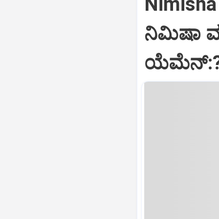
Nimisha 
ನಿಮಿಷಾ 
ಯೆಮೆನ್: