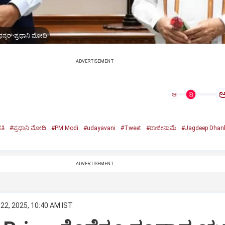
ನ್ಕರ್-ಪ್ರಧಾನಿ ಮೋದಿ
ADVERTISEMENT
ಅ
ತಿ
#ಪ್ರಧಾನಿ ಮೋದಿ
#PM Modi
#udayavani
#Tweet
#ರಾಜೀನಾಮೆ
#Jagdeep Dhan
n
ADVERTISEMENT
22, 2025, 10:40 AM IST