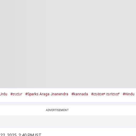
Urdu
#ಉರ್ದು
#Sparks Araga Jnanendra
#kannada
#ವಾಟಾಳ್‌ ನಾಗರಾಜ್‌
#Hindu
ADVERTISEMENT
22, 2025, 2:40 PM IST