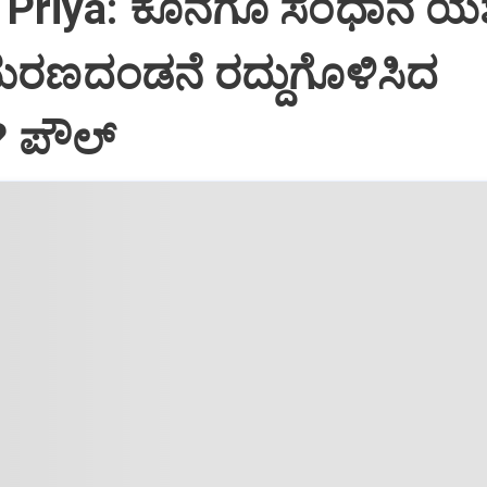
Priya: ಕೊನೆಗೂ ಸಂಧಾನ ಯಶಸ
ಮರಣದಂಡನೆ ರದ್ದುಗೊಳಿಸಿದ
? ಪೌಲ್