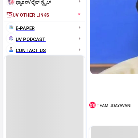
ಫ್ಯಾಶನ್/ಲೈಫ್‌ ಸ್ಟೈಲ್
UV OTHER LINKS
E-PAPER
UV PODCAST
CONTACT US
TEAM UDAYAVANI