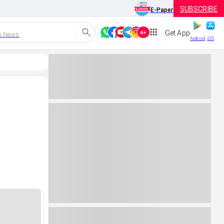
SUBSCRIBE
E-Paper
Get App
h News
Android
iOS