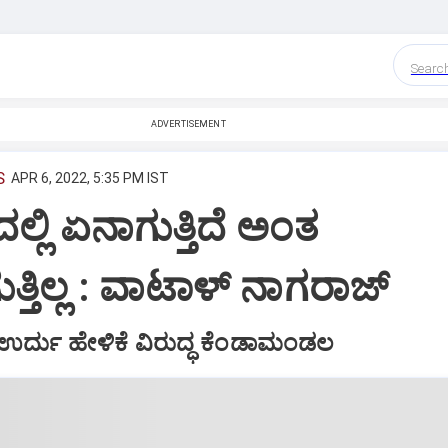
Searc
ADVERTISEMENT
S
APR 6, 2022, 5:35 PM IST
್ಲಿ ಏನಾಗುತ್ತಿದೆ ಅಂತ
್ತಿಲ್ಲ : ವಾಟಾಳ್ ನಾಗರಾಜ್
 ಉರ್ದು ಹೇಳಿಕೆ ವಿರುದ್ಧ ಕೆಂಡಾಮಂಡಲ