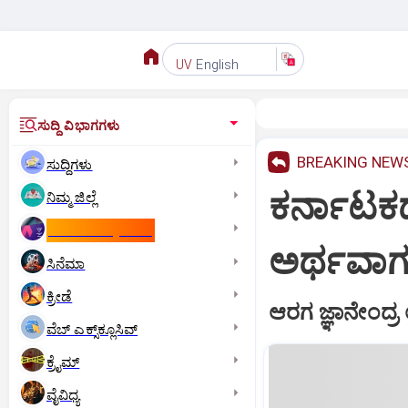
English
UV
ಸುದ್ದಿ ವಿಭಾಗಗಳು
BREAKING NEW
ಸುದ್ದಿಗಳು
ಕರ್ನಾಟಕದಲ
ನಿಮ್ಮ ಜಿಲ್ಲೆ
ಕಾಮನ್‌ ವೆಲ್ತ್‌ ಗೇಮ್ಸ್‌
ಅರ್ಥವಾಗುತ
ಸಿನೆಮಾ
ಕ್ರೀಡೆ
ಆರಗ ಜ್ಞಾನೇಂದ್ರ
ವೆಬ್ ಎಕ್ಸ್‌ಕ್ಲೂಸಿವ್
ಕ್ರೈಮ್
ವೈವಿಧ್ಯ