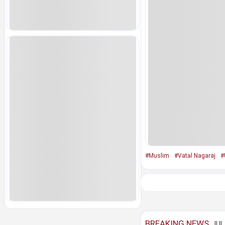
#Muslim
#Vatal Nagaraj
#
BREAKING NEWS
JUL 