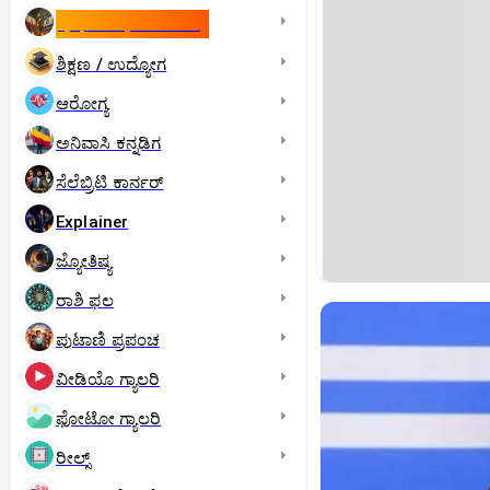
ಇಸ್ರೇಲ್- ಇರಾನ್‌ ಯುದ್ಧ
ಶಿಕ್ಷಣ / ಉದ್ಯೋಗ
ಆರೋಗ್ಯ
ಅನಿವಾಸಿ ಕನ್ನಡಿಗ
ಸೆಲೆಬ್ರಿಟಿ ಕಾರ್ನರ್‌
Explainer
ಜ್ಯೋತಿಷ್ಯ
ರಾಶಿ ಫಲ
ಪುಟಾಣಿ ಪ್ರಪಂಚ
ವೀಡಿಯೊ ಗ್ಯಾಲರಿ
ಫೋಟೋ ಗ್ಯಾಲರಿ
ರೀಲ್ಸ್