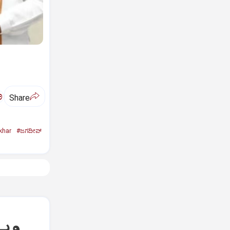
ಅ
Share
khar
#ಜಗದೀಪ್‌