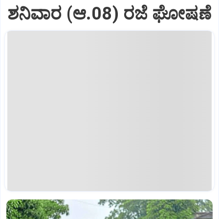
ಶನಿವಾರ (ಆ.08) ರಜೆ ಘೋಷಣೆ