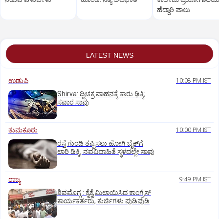
ಹೆದ್ದಾರಿ ಪಾಲು
LATEST NEWS
ಉಡುಪಿ
10:08 PM IST
Shirva: ದ್ವಿಚಕ್ರ ವಾಹನಕ್ಕೆ ಕಾರು ಢಿಕ್ಕಿ;
ಸವಾರ ಸಾವು
ತುಮಕೂರು
10:00 PM IST
ರಸ್ತೆ ಗುಂಡಿ ತಪ್ಪಿಸಲು ಹೋಗಿ ಬೈಕ್‌ಗೆ
ಲಾರಿ ಡಿಕ್ಕಿ, ನವವಿವಾಹಿತೆ ಸ್ಥಳದಲ್ಲೇ ಸಾವು
ರಾಜ್ಯ
9:49 PM IST
ಶಿವಮೊಗ್ಗ : ಕೈಕೈ ಮಿಲಾಯಿಸಿದ ಕಾಂಗ್ರೆಸ್
ಕಾರ್ಯಕರ್ತರು, ಕುರ್ಚಿಗಳು ಪುಡಿಪುಡಿ