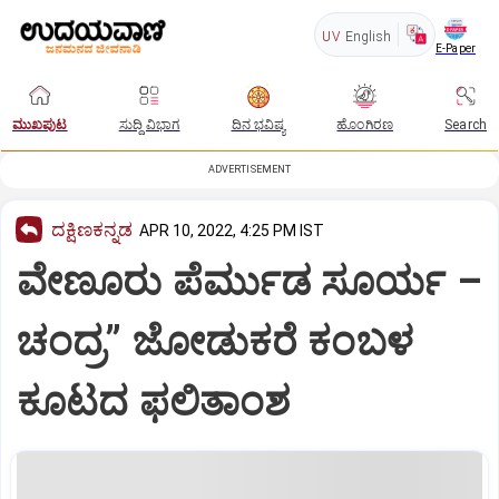
UV
English
E-Paper
ಮುಖಪುಟ
ಸುದ್ದಿ ವಿಭಾಗ
ದಿನ ಭವಿಷ್ಯ
ಹೊಂಗಿರಣ
Search
ADVERTISEMENT
ದಕ್ಷಿಣಕನ್ನಡ
APR 10, 2022, 4:25 PM IST
ವೇಣೂರು ಪೆರ್ಮುಡ ಸೂರ್ಯ –
ಚಂದ್ರ” ಜೋಡುಕರೆ ಕಂಬಳ
ಕೂಟದ ಫಲಿತಾಂಶ