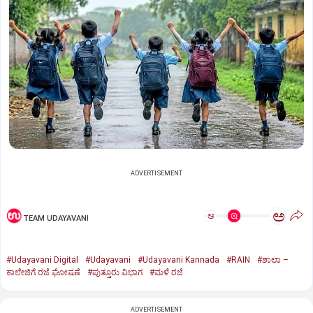
ADVERTISEMENT
ಅ
ಅ
TEAM UDAYAVANI
#Udayavani Digital
#Udayavani
#Udayavani Kannada
#RAIN
#ಶಾಲಾ –
ಕಾಲೇಜಿಗೆ ರಜೆ ಘೋಷಣೆ
#ಪುತ್ತೂರು ವಿಭಾಗ
#ಮಳೆ ರಜೆ
ADVERTISEMENT