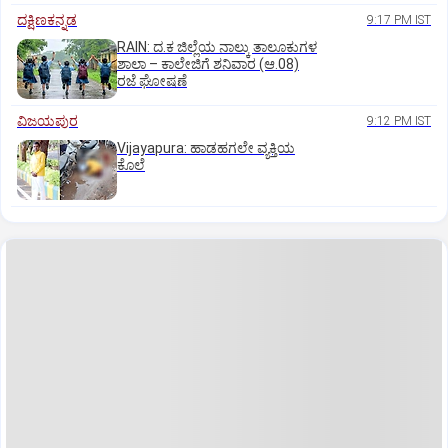
ದಕ್ಷಿಣಕನ್ನಡ
9:17 PM IST
RAIN: ದ.ಕ ಜಿಲ್ಲೆಯ ನಾಲ್ಕು ತಾಲೂಕುಗಳ
ಶಾಲಾ – ಕಾಲೇಜಿಗೆ ಶನಿವಾರ (ಆ.08)
ರಜೆ ಘೋಷಣೆ
ವಿಜಯಪುರ
9:12 PM IST
Vijayapura: ಹಾಡಹಗಲೇ ವ್ಯಕ್ತಿಯ
ಕೊಲೆ