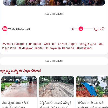
ADVERTISEMENT
ಅ
ಅ
TEAM UDAYAVANI
#Alvas Education Foundation
#Job Fair
#Alvas Pragati
#ಆಳ್ವಾಸ್‌ ಪ್ರಗತಿ
#ಉ
ದ್ಯೋಗ ಮೇಳ
#Udayavani Digital
#Udayavani Kannada
#Udayavani
ADVERTISEMENT
ಇನ್ನಷ್ಟು ಸುದ್ದಿ ಈ ವಿಭಾಗದಿಂದ
10 hours ago
10 hours ago
10 hours ago
ತಿರುವೈಲು: ಏರುತಗ್ಗಿನ
ಕಿನ್ನಿಗೋಳಿ-ಮೂಲ್ಕಿ ಹೆದ್ದಾರಿ
ಹಳೆಯಂಗಡಿ ಸರಕಾರಿ
ನಡುವೆ ಏಳುಬೀಳು
ಹೊಂಡ: ನಿತ್ಯ ಅಪಘಾತ
ಕಾಲೇಜು ಪ್ರಯೋಗಾಲ