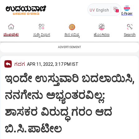
UV
English
E-Paper
ಮುಖಪುಟ
ಸುದ್ದಿ ವಿಭಾಗ
ದಿನ ಭವಿಷ್ಯ
ಹೊಂಗಿರಣ
Search
ADVERTISEMENT
ಗದಗ
APR 11, 2022, 3:17 PM IST
ಇಂದೇ ಉಸ್ತುವಾರಿ ಬದಲಾಯಿಸಿ,
ನನಗೇನು ಅಭ್ಯಂತರವಿಲ್ಲ:
ಶಾಸಕರ ವಿರುದ್ಧ ಗರಂ ಆದ
ಬಿ.ಸಿ.ಪಾಟೀಲ