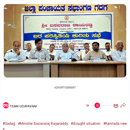
ADVERTISEMENT
ಅ
ಅ
TEAM UDAYAVANI
#Gadag
#Minister Basavaraj Rayaraddy
#drought situation
#Kannada new
s