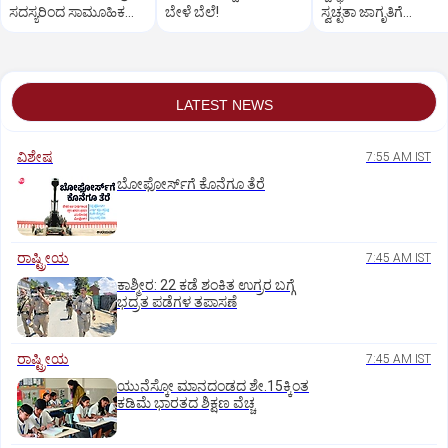
ಸದಸ್ಯರಿಂದ ಸಾಮೂಹಿಕ
ಬೇಳೆ ಬೆಲೆ!
ಸ್ವಚ್ಛತಾ ಜಾಗೃತಿಗೆ
ರಾಜೀನಾಮೆ!
ಸಾರ್ವಜನಿಕರ ಪ್ರಶಂಸೆ
LATEST NEWS
ವಿಶೇಷ
7:55 AM IST
ಬೋಫೋರ್ಸ್‌ಗೆ ಕೊನೆಗೂ ತೆರೆ
ರಾಷ್ಟ್ರೀಯ
7:45 AM IST
ಕಾಶ್ಮೀರ: 22 ಕಡೆ ಶಂಕಿತ ಉಗ್ರರ ಬಗ್ಗೆ
ಭದ್ರತ ಪಡೆಗಳ ತಪಾಸಣೆ
ರಾಷ್ಟ್ರೀಯ
7:45 AM IST
ಯುನೆಸ್ಕೋ ಮಾನದಂಡದ ಶೇ.15ಕ್ಕಿಂತ
ಕಡಿಮೆ ಭಾರತದ ಶಿಕ್ಷಣ ವೆಚ್ಚ