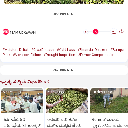
ADVERTISEMENT
ಅ
ಅ
TEAM UDAYAVANI
#Moisture-Deficit
#Crop-Disease
#Yield-Loss
#Financial-Distress
#Bumper-
Price
#Monsoon-Failure
#Drought-Inspection
#Farmer-Compensation
ADVERTISEMENT
ಇನ್ನಷ್ಟು ಸುದ್ದಿ ಈ ವಿಭಾಗದಿಂದ
5 days ago
6 days ago
10 days ago
ಗದಗ-ಬೆಟಗೇರಿ
ಇಳುವರಿ ಭಾರಿ ಕುಸಿತ:
Rona: ಶೌಚಾಲಯ
ನಗರಸಭೆಯ 21 ಕಾಂಗ್ರೆಸ್
ಮುಗಿಲ ಮುಟ್ಟಿದ ಹೆಸರು
ಸ್ವಚ್ಛಗೊಳಿಸಿದ ತಾ.ಪಂ. ಇ