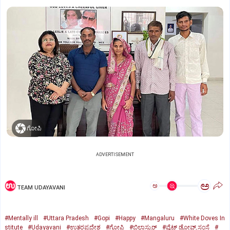
ಗೋಪಿ
ADVERTISEMENT
ಅ
ಅ
TEAM UDAYAVANI
#Mentally ill
#Uttara Pradesh
#Gopi
#Happy
#Mangaluru
#White Doves In
stitute
#Udayavani
#ಉತ್ತರಪ್ರದೇಶ
#ಗೋಪಿ
#ಬಿಲಾಸ್ಪುರ್‌
#ವೈಟ್‌ ಡೋವ್ಸ್‌ ಸಂಸ್ಥೆ
#