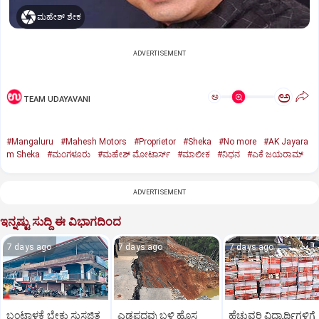
ಮಹೇಶ್‌ ಶೇಕ
ADVERTISEMENT
ಅ
ಅ
TEAM UDAYAVANI
#Mangaluru
#Mahesh Motors
#Proprietor
#Sheka
#No more
#AK Jayara
m Sheka
#ಮಂಗಳೂರು
#ಮಹೇಶ್‌ ಮೋಟಾರ್ಸ್‌
#ಮಾಲೀಕ
#ನಿಧನ
#ಎಕೆ ಜಯರಾಮ್
ADVERTISEMENT
ಇನ್ನಷ್ಟು ಸುದ್ದಿ ಈ ವಿಭಾಗದಿಂದ
7 days ago
7 days ago
7 days ago
ಬಂಟ್ವಾಳಕ್ಕೆ ಬೇಕು ಸುಸಜ್ಜಿತ
ಎಡಪದವು ಬಳಿ ಹೊಸ
ಹೆಚ್ಚುವರಿ ವಿದ್ಯಾರ್ಥಿಗಳಿಗೆ