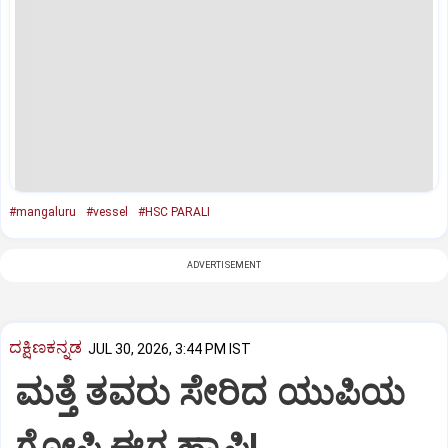
#mangaluru
#vessel
#HSC PARALI
ADVERTISEMENT
ದಕ್ಷಿಣಕನ್ನಡ
JUL 30, 2026, 3:44 PM IST
ಮತ್ತೆ ತವರು ಸೇರಿದ ಯುಪಿಯ
ಗೋಪಿ ಈಗ ಹ್ಯಾಪಿ!