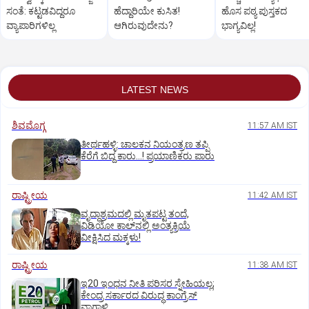
ಸಂತೆ: ಕಟ್ಟಡವಿದ್ದರೂ
ಹೆದ್ದಾರಿಯೇ ಕುಸಿತ!
ಹೊಸ ಪಠ್ಯ ಪುಸ್ತಕದ
ವ್ಯಾಪಾರಿಗಳಿಲ್ಲ
ಆಗಿರುವುದೇನು?
ಭಾಗ್ಯವಿಲ್ಲ!
LATEST NEWS
ಶಿವಮೊಗ್ಗ
11:57 AM IST
ತೀರ್ಥಹಳ್ಳಿ: ಚಾಲಕನ ನಿಯಂತ್ರಣ ತಪ್ಪಿ
ಕೆರೆಗೆ ಬಿದ್ದ ಕಾರು...! ಪ್ರಯಾಣಿಕರು ಪಾರು
ರಾಷ್ಟ್ರೀಯ
11:42 AM IST
ವೃದ್ಧಾಶ್ರಮದಲ್ಲಿ ಮೃತಪಟ್ಟ ತಂದೆ,
ವಿಡಿಯೋ ಕಾಲ್‌ನಲ್ಲಿ ಅಂತ್ಯಕ್ರಿಯೆ
ವೀಕ್ಷಿಸಿದ ಮಕ್ಕಳು!
ರಾಷ್ಟ್ರೀಯ
11:38 AM IST
ಇ20 ಇಂಧನ ನೀತಿ ಪರಿಸರ ಸ್ನೇಹಿಯಲ್ಲ;
ಕೇಂದ್ರ ಸರ್ಕಾರದ ವಿರುದ್ಧ ಕಾಂಗ್ರೆಸ್‌
ವಾಗ್ದಾಳಿ