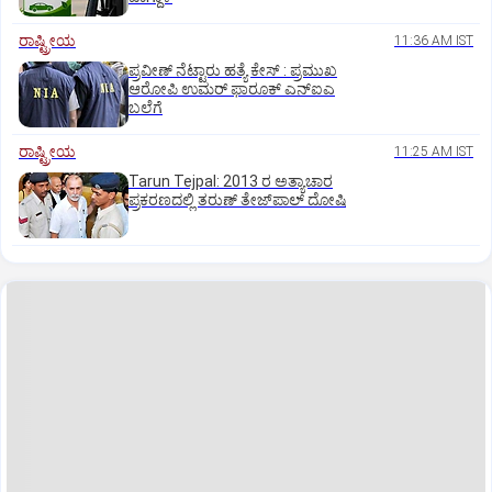
ರಾಷ್ಟ್ರೀಯ
11:36 AM IST
ಪ್ರವೀಣ್ ನೆಟ್ಟಾರು ಹತ್ಯೆ ಕೇಸ್ : ಪ್ರಮುಖ
ಆರೋಪಿ ಉಮರ್ ಫಾರೂಕ್ ಎನ್‌ಐಎ
ಬಲೆಗೆ
ರಾಷ್ಟ್ರೀಯ
11:25 AM IST
Tarun Tejpal: 2013 ರ ಅತ್ಯಾಚಾರ
ಪ್ರಕರಣದಲ್ಲಿ ತರುಣ್ ತೇಜ್‌ಪಾಲ್ ದೋಷಿ