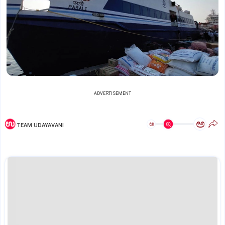
ADVERTISEMENT
ಅ
ಅ
TEAM UDAYAVANI