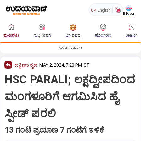
UV
English
E-Paper
ಮುಖಪುಟ
ಸುದ್ದಿ ವಿಭಾಗ
ದಿನ ಭವಿಷ್ಯ
ಹೊಂಗಿರಣ
Search
ADVERTISEMENT
ದಕ್ಷಿಣಕನ್ನಡ
MAY 2, 2024, 7:28 PM IST
HSC PARALI; ಲಕ್ಷದ್ವೀಪದಿಂದ
ಮಂಗಳೂರಿಗೆ ಆಗಮಿಸಿದ ಹೈ
ಸ್ಪೀಡ್ ಪರಲಿ
13 ಗಂಟೆ ಪ್ರಯಾಣ 7 ಗಂಟೆಗೆ ಇಳಿಕೆ