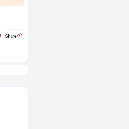
ಅ
Share