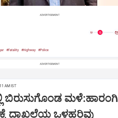
ADVERTISEMENT
ಅ
gar
#Fatality
#Highway
#Police
ADVERTISEMENT
:11 AM IST
್ಲಿ ಬಿರುಸುಗೊಂಡ ಮಳೆ:ಹಾರಂಗಿ
ಕೆ ದಾಖಲೆಯ ಒಳಹರಿವು