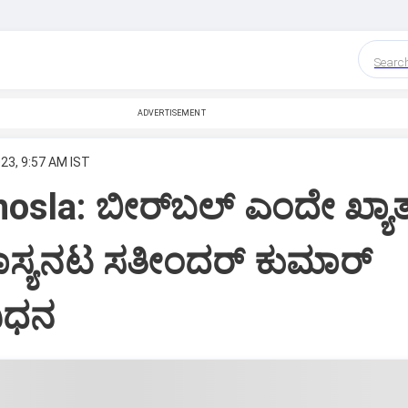
Searc
ADVERTISEMENT
23, 9:57 AM IST
hosla: ಬೀರ್​ಬಲ್ ಎಂದೇ ಖ್ಯ
ಾಸ್ಯನಟ ಸತೀಂದರ್ ಕುಮಾರ್
ನಿಧನ