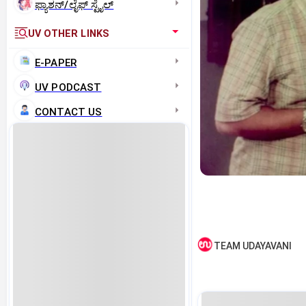
ಫ್ಯಾಶನ್/ಲೈಫ್‌ ಸ್ಟೈಲ್
UV OTHER LINKS
E-PAPER
UV PODCAST
CONTACT US
TEAM UDAYAVANI