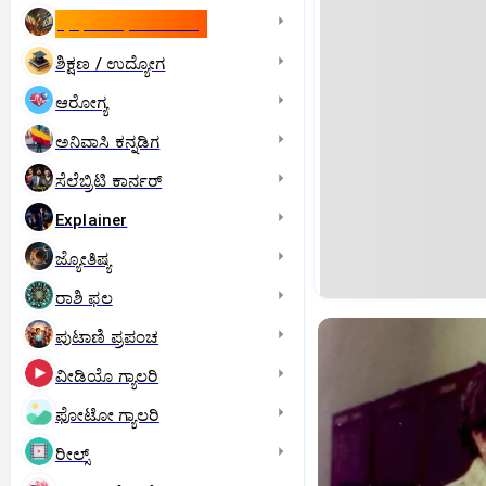
ಇಸ್ರೇಲ್- ಇರಾನ್‌ ಯುದ್ಧ
ಶಿಕ್ಷಣ / ಉದ್ಯೋಗ
ಆರೋಗ್ಯ
ಅನಿವಾಸಿ ಕನ್ನಡಿಗ
ಸೆಲೆಬ್ರಿಟಿ ಕಾರ್ನರ್‌
Explainer
ಜ್ಯೋತಿಷ್ಯ
ರಾಶಿ ಫಲ
ಪುಟಾಣಿ ಪ್ರಪಂಚ
ವೀಡಿಯೊ ಗ್ಯಾಲರಿ
ಫೋಟೋ ಗ್ಯಾಲರಿ
ರೀಲ್ಸ್