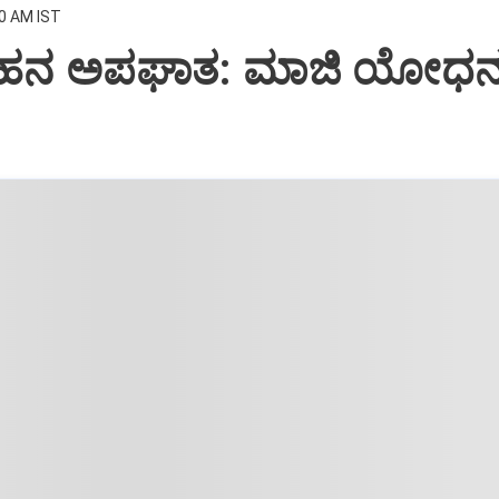
00 AM IST
ರ ವಾಹನ ಅಪಘಾತ: ಮಾಜಿ ಯೋಧ