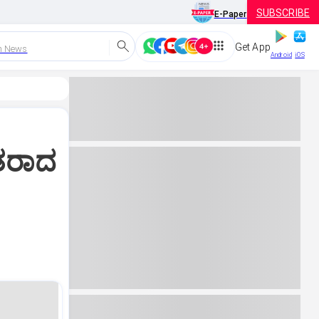
SUBSCRIBE
E-Paper
Get App
h News
Android
iOS
ಾತರಾದ