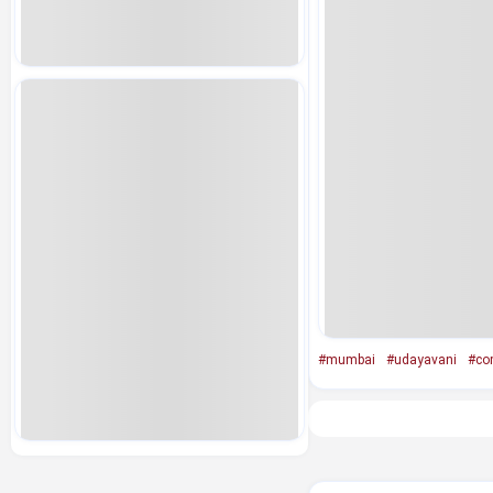
#mumbai
#udayavani
#co