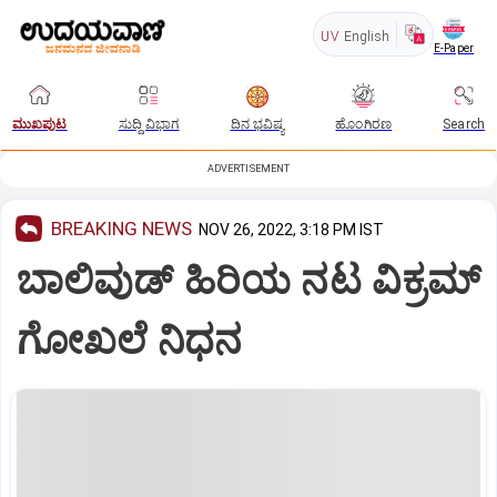
UV
English
E-Paper
ಮುಖಪುಟ
ಸುದ್ದಿ ವಿಭಾಗ
ದಿನ ಭವಿಷ್ಯ
ಹೊಂಗಿರಣ
Search
ADVERTISEMENT
BREAKING NEWS
NOV 26, 2022, 3:18 PM IST
ಬಾಲಿವುಡ್‌ ಹಿರಿಯ ನಟ ವಿಕ್ರಮ್
ಗೋಖಲೆ ನಿಧನ