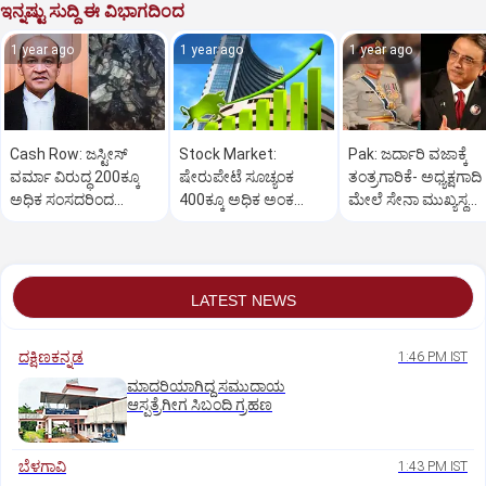
ಇನ್ನಷ್ಟು ಸುದ್ದಿ ಈ ವಿಭಾಗದಿಂದ
1 year ago
1 year ago
1 year ago
Cash Row: ಜಸ್ಟೀಸ್‌
Stock Market:
Pak: ಜರ್ದಾರಿ ವಜಾಕ್ಕೆ
ವರ್ಮಾ ವಿರುದ್ಧ 200ಕ್ಕೂ
ಷೇರುಪೇಟೆ ಸೂಚ್ಯಂಕ
ತಂತ್ರಗಾರಿಕೆ- ಅಧ್ಯಕ್ಷಗಾದಿ
ಅಧಿಕ ಸಂಸದರಿಂದ
400ಕ್ಕೂ ಅಧಿಕ ಅಂಕ
ಮೇಲೆ ಸೇನಾ ಮುಖ್ಯಸ್ಥ
ಮಹಾಭಿಯೋಗಕ್ಕೆ
ಜಿಗಿತ-ದಿನಾಂತ್ಯದ
ಮುನೀರ್ ಚಿತ್ತ!
ಕೋರಿಕೆ…
ವಹಿವಾಟು ಅಂತ್ಯ
LATEST NEWS
ದಕ್ಷಿಣಕನ್ನಡ
1:46 PM IST
ಮಾದರಿಯಾಗಿದ್ದ ಸಮುದಾಯ
ಆಸ್ಪತ್ರೆಗೀಗ ಸಿಬಂದಿ ಗ್ರಹಣ
ಬೆಳಗಾವಿ
1:43 PM IST