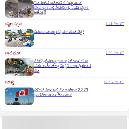
ನಿಡಗಲ್‌ನ ಐತಿಹಾಸಿಕ ‘ಸಿದ್ಧಗುಂಡ’
ದೇವಸ್ಥಾನದಲ್ಲಿ ಶಿವಲಿಂಗ, ನಂದಿ ಧ್ವಂಸ:
ಆಕ್ರೋಶ
ದಕ್ಷಿಣಕನ್ನಡ
1:41 PM IST
ಕಡಬದ ಮುಖ್ಯ ರಸ್ತೆಯೇ ಸಂತೆಕಟ್ಟೆ !
ಬಾಲಿವುಡ್‌
1:29 PM IST
ನೆಟ್‌ಫ್ಲಿಕ್ಸ್‌ನಲ್ಲೂ ಧುರಂಧರ್‌ ದಾಖಲೆ:ಈ
ವರ್ಷ ಅತೀ ಹೆಚ್ಚು ವೀಕ್ಷಿಸಿದ ಇಂಗ್ಲಿಷೇತರ
ಚಿತ್ರ
ಜಗತ್ತು
12:53 PM IST
ಕಳೆದ 6 ತಿಂಗಳಲ್ಲಿ ಕೆನಡಾದಿಂದ 3,323
ಭಾರತೀಯರು ಗಡೀಪಾರು!