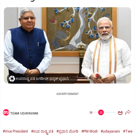
ಉಪರಾಷ್ಟ್ರಪತಿ ಜಗದೀಪ್‌ ಧನ್ಕರ್-ಪ್ರಧಾನಿ ಮೋದಿ
ADVERTISEMENT
ಅ
ಅ
TEAM UDAYAVANI
#Vice President
#ಉಪ ರಾಷ್ಟ್ರಪತಿ
#ಪ್ರಧಾನಿ ಮೋದಿ
#PM Modi
#udayavani
#Twe