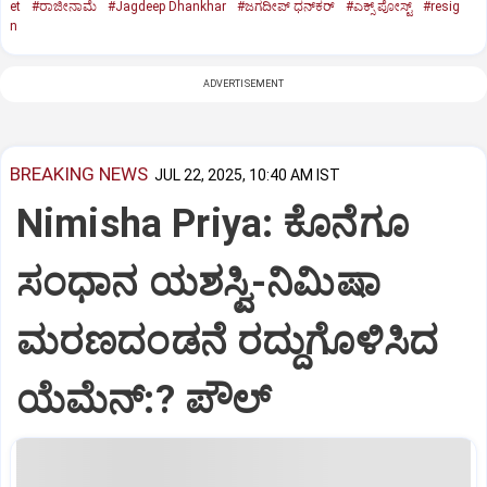
et
#ರಾಜೀನಾಮೆ
#Jagdeep Dhankhar
#ಜಗದೀಪ್‌ ಧನ್‌ಕರ್‌
#ಎಕ್ಸ್‌ ಪೋಸ್ಟ್
#resig
n
ADVERTISEMENT
BREAKING NEWS
JUL 22, 2025, 10:40 AM IST
Nimisha Priya: ಕೊನೆಗೂ
ಸಂಧಾನ ಯಶಸ್ವಿ-ನಿಮಿಷಾ
ಮರಣದಂಡನೆ ರದ್ದುಗೊಳಿಸಿದ
ಯೆಮೆನ್:? ಪೌಲ್