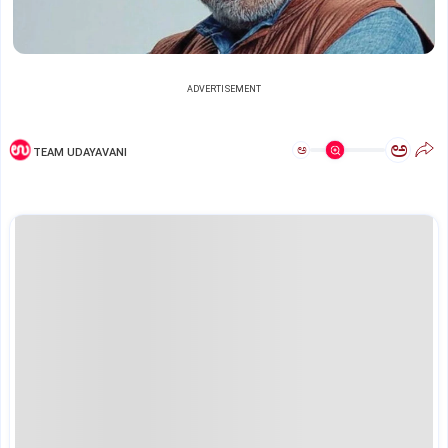
ADVERTISEMENT
ಅ
ಅ
TEAM UDAYAVANI