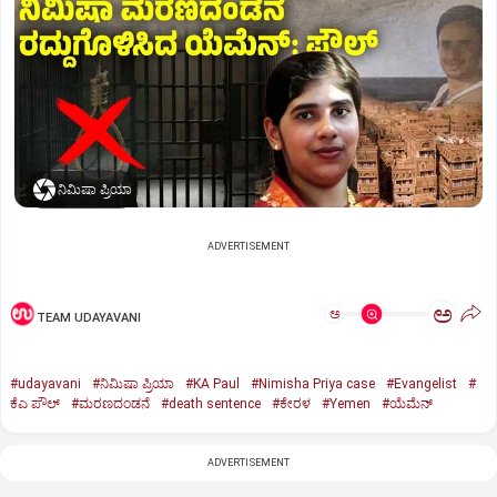
ನಿಮಿಷಾ ಪ್ರಿಯಾ
ADVERTISEMENT
ಅ
ಅ
TEAM UDAYAVANI
#udayavani
#ನಿಮಿಷಾ ಪ್ರಿಯಾ
#KA Paul
#Nimisha Priya case
#Evangelist
#
ಕೆಎ ಪೌಲ್
#ಮರಣದಂಡನೆ
#death sentence
#ಕೇರಳ
#Yemen
#ಯೆಮೆನ್‌
ADVERTISEMENT