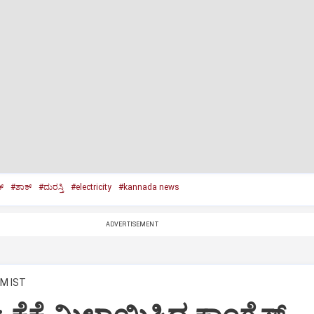
್‌
#ಶಾಕ್‌
#ದುರಸ್ತಿ
#electricity
#kannada news
ADVERTISEMENT
PM IST