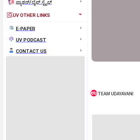
ಫ್ಯಾಶನ್/ಲೈಫ್‌ ಸ್ಟೈಲ್
UV OTHER LINKS
E-PAPER
UV PODCAST
CONTACT US
TEAM UDAYAVANI