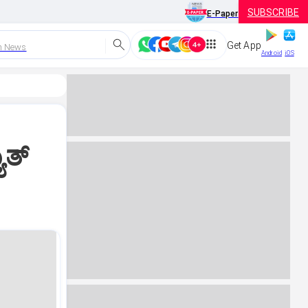
SUBSCRIBE
E-Paper
Get App
h News
Android
iOS
ತ್‌