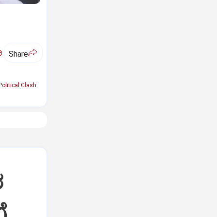
ಅ
Share
Political Clash
ರ
ೆ