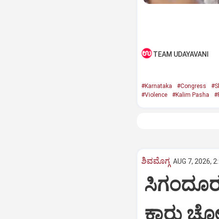
TEAM UDAYAVANI
#Karnataka
#Congress
#S
#Violence
#Kalim Pasha
#
ಶಿವಮೊಗ್ಗ
AUG 7, 2026, 2
ಸಿಗಂದೂರು
ಕಾರು ಚೋರಡ