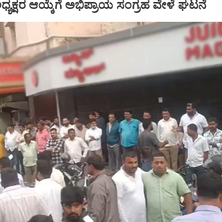
್ ಅಧ್ಯಕ್ಷರ ಆಯ್ಕೆಗೆ ಅಭಿಪ್ರಾಯ ಸಂಗ್ರಹ ವೇಳೆ ಘಟನೆ