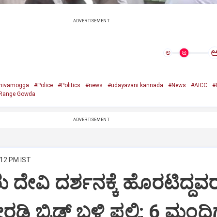
ADVERTISEMENT
ಅ
hivamogga
#Police
#Politics
#news
#udayavani kannada
#News
#AICC
#
Range Gowda
ADVERTISEMENT
:12 PM IST
 ದೇವಿ ದರ್ಶನಕ್ಕೆ ಹೊರಟಿದ್ದವ
ಿ ಬ್ರಿಡ್ಜ್ ಬಳಿ ಪಲ್ಟಿ; 6 ಮಂದಿಗ