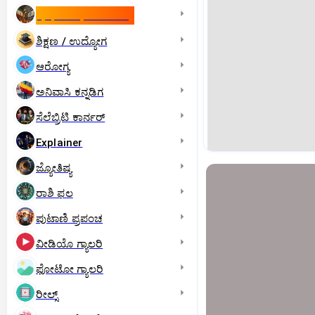
ಇಸ್ರೇಲ್- ಇರಾನ್‌ ಯುದ್ಧ
ಶಿಕ್ಷಣ / ಉದ್ಯೋಗ
ಆರೋಗ್ಯ
ಅನಿವಾಸಿ ಕನ್ನಡಿಗ
ಸೆಲೆಬ್ರಿಟಿ ಕಾರ್ನರ್‌
Explainer
ಜ್ಯೋತಿಷ್ಯ
ರಾಶಿ ಫಲ
ಪುಟಾಣಿ ಪ್ರಪಂಚ
ವೀಡಿಯೊ ಗ್ಯಾಲರಿ
ಫೋಟೋ ಗ್ಯಾಲರಿ
ರೀಲ್ಸ್