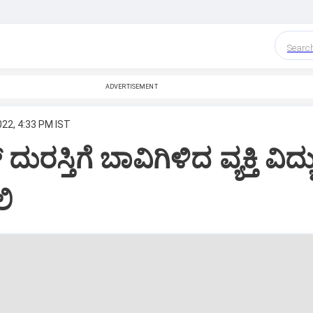
Searc
ADVERTISEMENT
022, 4:33 PM IST
ರಸ್ತಿಗೆ ಬಾವಿಗಿಳಿದ ವ್ಯಕ್ತಿ ವಿದ್ಯು
ಲಿ