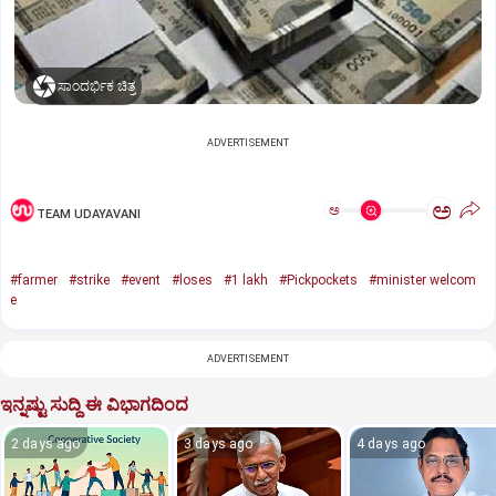
ಸಾಂದರ್ಭಿಕ ಚಿತ್ರ
ADVERTISEMENT
ಅ
ಅ
TEAM UDAYAVANI
#farmer
#strike
#event
#loses
#1 lakh
#Pickpockets
#minister welcom
e
ADVERTISEMENT
ಇನ್ನಷ್ಟು ಸುದ್ದಿ ಈ ವಿಭಾಗದಿಂದ
2 days ago
3 days ago
4 days ago