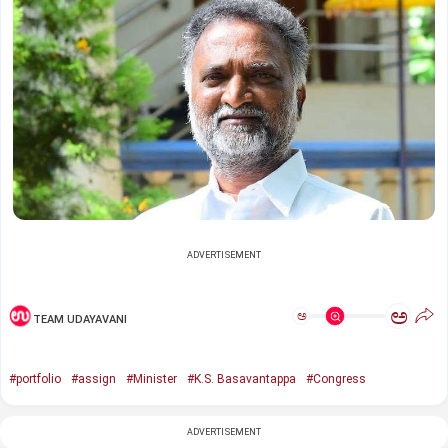
ADVERTISEMENT
ಅ
ಅ
TEAM UDAYAVANI
#portfolio
#assign
#Minister
#K.S. Basavantappa
#Congress
ADVERTISEMENT