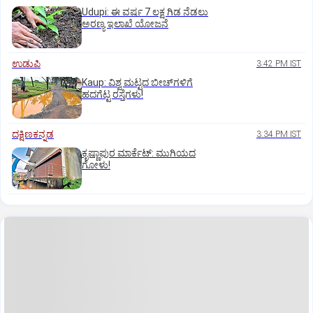
Udupi: ಈ ವರ್ಷ 7 ಲಕ್ಷ ಗಿಡ ನೆಡಲು
ಅರಣ್ಯ ಇಲಾಖೆ ಯೋಜನೆ
ಉಡುಪಿ
3:42 PM IST
Kaup: ವಿಶ್ವ ಮಟ್ಟದ ಬೀಚ್‌ಗಳಿಗೆ
ಹದಗೆಟ್ಟ ರಸ್ತೆಗಳು!
ದಕ್ಷಿಣಕನ್ನಡ
3:34 PM IST
ಕೃಷ್ಣಾಪುರ ಮಾರ್ಕೆಟ್‌: ಮುಗಿಯದ
ಗೋಳು!