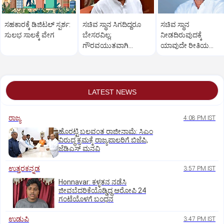
ಸಹಕಾರಕ್ಕೆ ಡಿಜಿಟಲ್‌ ಸ್ಪರ್ಶ:
ಸಚಿವ ಸ್ಥಾನ ಸಿಗದಿದ್ದರೂ
ಸಚಿವ ಸ್ಥಾನ
ಸುಲಭ ಸಾಲಕ್ಕೆ ವೇಗ
ಬೇಸರವಿಲ್ಲ;
ನೀಡದಿರುವುದಕ್ಕೆ
ಗೌರವಯುತವಾಗಿ
ಯಾವುದೇ ರೀತಿಯ
ನಡೆಸಿಕೊಳ್ಳಬಹುದಿತ್ತು:
ಬೇಸರವಿಲ್ಲ: ಹೊನ್ನಾಳಿ
ತಿಮ್ಮಾಪುರ
ಶಾಸಕ ಶಾಂತನಗೌಡ
LATEST NEWS
ರಾಜ್ಯ
4:08 PM IST
ಹೊರಟ್ಟಿ ಬಲವಂತ ರಾಜೀನಾಮೆ: ಸಿಎಂ
ವಿರುದ್ಧ ಕ್ರಮಕ್ಕೆ ರಾಜ್ಯಪಾಲರಿಗೆ ಬಿಜೆಪಿ,
ಜೆಡಿಎಸ್ ಮನವಿ
ಉತ್ತರಕನ್ನಡ
3:57 PM IST
Honnavar: ಕಳ್ಳತನ ನಡೆಸಿ
ಜೀವಬೆದರಿಕೆಯೊಡ್ಡಿದ್ದ ಆರೋಪಿ 24
ಗಂಟೆಯೊಳಗೆ ಬಂಧನ
ಉಡುಪಿ
3:47 PM IST