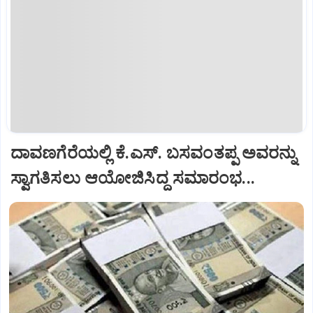
ದಾವಣಗೆರೆಯಲ್ಲಿ ಕೆ.ಎಸ್. ಬಸವಂತಪ್ಪ ಅವರನ್ನು
ಸ್ವಾಗತಿಸಲು ಆಯೋಜಿಸಿದ್ದ ಸಮಾರಂಭ...