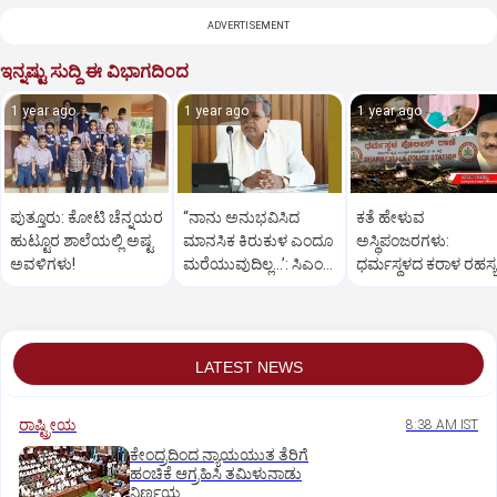
ADVERTISEMENT
ಇನ್ನಷ್ಟು ಸುದ್ದಿ ಈ ವಿಭಾಗದಿಂದ
1 year ago
1 year ago
1 year ago
ಪುತ್ತೂರು: ಕೋಟಿ ಚೆನ್ನಯರ
“ನಾನು ಅನುಭವಿಸಿದ
ಕತೆ ಹೇಳುವ
ಹುಟ್ಟೂರ ಶಾಲೆಯಲ್ಲಿ ಅಷ್ಟ
ಮಾನಸಿಕ ಕಿರುಕುಳ ಎಂದೂ
ಅಸ್ಥಿಪಂಜರಗಳು:
ಅವಳಿಗಳು!
ಮರೆಯುವುದಿಲ್ಲ…’: ಸಿಎಂ
ಧರ್ಮಸ್ಥಳದ‌ ಕರಾಳ ರಹಸ್ಯ
ಸಿದ್ದರಾಮಯ್ಯ
ತೆರೆದಿಡಲಿದೆಯೇ ಡಿಎನ್
ಪರೀಕ್ಷೆ?
LATEST NEWS
ರಾಷ್ಟ್ರೀಯ
8:38 AM IST
ಕೇಂದ್ರದಿಂದ ನ್ಯಾಯಯುತ ತೆರಿಗೆ
ಹಂಚಿಕೆ ಆಗ್ರಹಿಸಿ ತಮಿಳುನಾಡು
ನಿರ್ಣಯ