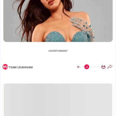
ADVERTISEMENT
ಅ
ಅ
TEAM UDAYAVANI