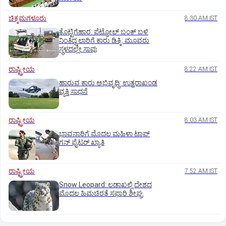
ಚಿಕ್ಕಮಗಳೂರು
8:30 AM IST
ಕೊಟ್ಟಿಗೆಹಾರ: ಪೆಟ್ರೋಲ್ ಬಂಕ್ ಬಳಿ
ನಿಂತಿದ್ದ ಲಾರಿಗೆ ಕಾರು ಡಿಕ್ಕಿ: ಮೂವರು
ಸ್ಥಳದಲ್ಲೇ ಸಾವು
ರಾಷ್ಟ್ರೀಯ
8:22 AM IST
ಹಾರುವ ಕಾರು ಅಭಿವೃದ್ಧಿ: ಉತ್ತರಾಖಂಡ
ವ್ಯಕ್ತಿ ಸಾಧನೆ
ರಾಷ್ಟ್ರೀಯ
8:03 AM IST
ಭಾವನಾರಿಗೆ ಮೊದಲ ಮಹಿಳಾ ಟಾಪ್‌
ಗನ್‌ ಫೈಟರ್‌ ಖ್ಯಾತಿ
ರಾಷ್ಟ್ರೀಯ
7:52 AM IST
Snow Leopard: ಲಡಾಖಲ್ಲಿ ದೇಶದ
ಮೊದಲ ಹಿಮಚಿರತೆ ಸಫಾರಿ ಶೀಘ್ರ