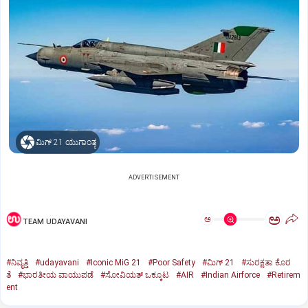
ಮಿಗ್‌ 21 ಯುಗಾಂತ್ಯ
ADVERTISEMENT
ಅ
ಅ
TEAM UDAYAVANI
#ನಿವೃತ್ತಿ
#udayavani
#Iconic MiG 21
#Poor Safety
#ಮಿಗ್‌ 21
#ಸುರಕ್ಷತಾ ಕೊರ
ತೆ
#ಭಾರತೀಯ ವಾಯುಪಡೆ
#ಸೋವಿಯತ್‌ ಒಕ್ಕೂಟ
#AIR
#Indian Airforce
#Retirem
ent