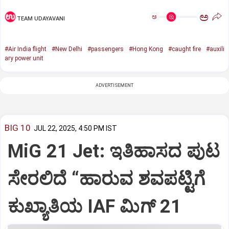
ಅ
ಅ
TEAM UDAYAVANI
#Air India flight
#New Delhi
#passengers
#Hong Kong
#caught fire
#auxili
ary power unit
ADVERTISEMENT
BIG 10
JUL 22, 2025, 4:50 PM IST
MiG 21 Jet: ಇತಿಹಾಸದ ಪುಟ
ಸೇರಲಿದೆ “ಹಾರುವ ಶವಪಟ್ಟಿಗೆ
ಕುಖ್ಯಾತಿಯ IAF ಮಿಗ್‌ 21