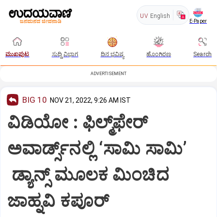
UV
English
E-Paper
ಮುಖಪುಟ
ಸುದ್ದಿ ವಿಭಾಗ
ದಿನ ಭವಿಷ್ಯ
ಹೊಂಗಿರಣ
Search
ADVERTISEMENT
BIG 10
NOV 21, 2022, 9:26 AM IST
ವಿಡಿಯೋ : ಫಿಲ್ಮ್‌ಫೇರ್
ಅವಾರ್ಡ್ಸ್‌ನಲ್ಲಿ ‘ಸಾಮಿ ಸಾಮಿ’
ಡ್ಯಾನ್ಸ್ ಮೂಲಕ ಮಿಂಚಿದ
ಜಾಹ್ನವಿ ಕಪೂರ್