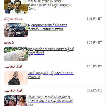
ಅಮಿತ್ ಶಾ ಉತ್ತರ ನೀಡಿದರೆ
ಪ್ರತಿಪಕ್ಷಗಳು ಸಹಿಸಿಕೊಳ್ಳಲು ಸಾಧ್ಯವಿಲ್ಲ:
ರಿಜಿಜು
ಚಿಕ್ಕಮಗಳೂರು
3:33 PM IST
Ajjampura: ಸಚಿವ ಕೆ.ಜೆ.ಜಾರ್ಜ್
ಬೆಂಗಾವಲು ವಾಹನ ಅಪಘಾತ
ಉಡುಪಿ
3:27 PM IST
ಇನ್ನೂ ಈಡೇರದ ಪರ್ಕಳ ಮಾರುಕಟ್ಟೆ ರಸ್ತೆ
ದ್ವಿಪಥ ಬೇಡಿಕೆ
ಸ್ಯಾಂಡಲ್‌ವುಡ್‌
3:24 PM IST
ʼಮಿತ್ರʼ ಇನ್ನೂ ಹತ್ರ..: ಕೈ ಹಿಡಿದ ʼಕರಾವಳಿʼ
ಮಹಾಬಲ
ಸ್ಯಾಂಡಲ್‌ವುಡ್‌
3:19 PM IST
ಮೈ ತುಂಬಾ ಬಟ್ಟೆ ಹಾಕೊಂಡ್ರು ಬಿಡಲ್ಲ..
ಕರಾಳ ಅನುಭವ ಬಿಚ್ಚಿಟ್ಟ ದುನಿಯಾ ವಿಜಿ
ಪುತ್ರಿ