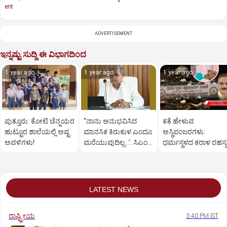
ent
ADVERTISEMENT
ಇನ್ನಷ್ಟು ಸುದ್ದಿ ಈ ವಿಭಾಗದಿಂದ
1 year ago
1 year ago
1 year ago
ಪುತ್ತೂರು: ಕೋಟಿ ಚೆನ್ನಯರ
“ನಾನು ಅನುಭವಿಸಿದ
ಕತೆ ಹೇಳುವ
ಹುಟ್ಟೂರ ಶಾಲೆಯಲ್ಲಿ ಅಷ್ಟ
ಮಾನಸಿಕ ಕಿರುಕುಳ ಎಂದೂ
ಅಸ್ಥಿಪಂಜರಗಳು:
ಅವಳಿಗಳು!
ಮರೆಯುವುದಿಲ್ಲ…’: ಸಿಎಂ
ಧರ್ಮಸ್ಥಳದ‌ ಕರಾಳ ರಹಸ್ಯ
ಸಿದ್ದರಾಮಯ್ಯ
ತೆರೆದಿಡಲಿದೆಯೇ ಡಿಎನ್
ಪರೀಕ್ಷೆ?
LATEST NEWS
ರಾಷ್ಟ್ರೀಯ
3:40 PM IST