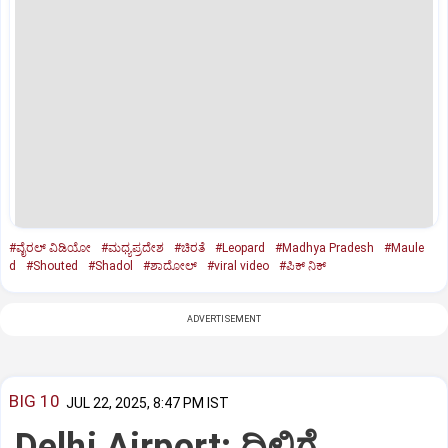
#ವೈರಲ್‌ ವಿಡಿಯೋ
#ಮಧ್ಯಪ್ರದೇಶ
#ಚಿರತೆ
#Leopard
#Madhya Pradesh
#Maule
d
#Shouted
#Shadol
#ಶಾದೋಲ್‌
#viral video
#ಪಿಕ್‌ ನಿಕ್
ADVERTISEMENT
BIG 10
JUL 22, 2025, 8:47 PM IST
Delhi Airport: ದಿಲ್ಲಿಗೆ