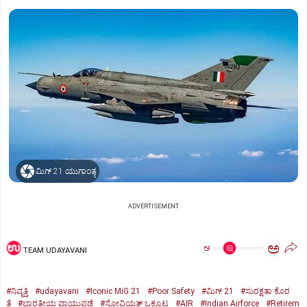
ಮಿಗ್‌ 21 ಯುಗಾಂತ್ಯ
ADVERTISEMENT
ಅ
ಅ
TEAM UDAYAVANI
#ನಿವೃತ್ತಿ
#udayavani
#Iconic MiG 21
#Poor Safety
#ಮಿಗ್‌ 21
#ಸುರಕ್ಷತಾ ಕೊರ
ತೆ
#ಭಾರತೀಯ ವಾಯುಪಡೆ
#ಸೋವಿಯತ್‌ ಒಕ್ಕೂಟ
#AIR
#Indian Airforce
#Retirem