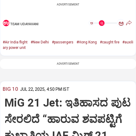
ADVERTISEMENT
ಅ
ಅ
TEAM UDAYAVANI
#Air India flight
#New Delhi
#passengers
#Hong Kong
#caught fire
#auxili
ary power unit
ADVERTISEMENT
BIG 10
JUL 22, 2025, 4:50 PM IST
MiG 21 Jet: ಇತಿಹಾಸದ ಪುಟ
ಸೇರಲಿದೆ “ಹಾರುವ ಶವಪಟ್ಟಿಗೆ
ಕುಖ್ಯಾತಿಯ IAF ಮಿಗ್‌ 21