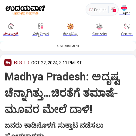
UV
English
E-Paper
ಮುಖಪುಟ
ಸುದ್ದಿ ವಿಭಾಗ
ದಿನ ಭವಿಷ್ಯ
ಹೊಂಗಿರಣ
Search
ADVERTISEMENT
BIG 10
OCT 22, 2024, 3:11 PM IST
Madhya Pradesh: ಅದೃಷ್ಟ
ಚೆನ್ನಾಗಿತ್ತು…ಚಿರತೆಗೆ ತಮಾಷೆ-
ಮೂವರ ಮೇಲೆ ದಾಳಿ!
ಜನರು ಕಾಡಿನೊಳಗೆ ಸುತ್ತಾಟ ನಡೆಸಲು