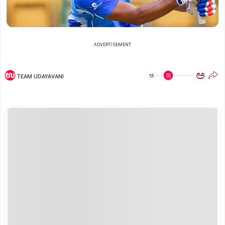
ADVERTISEMENT
ಅ
ಅ
TEAM UDAYAVANI