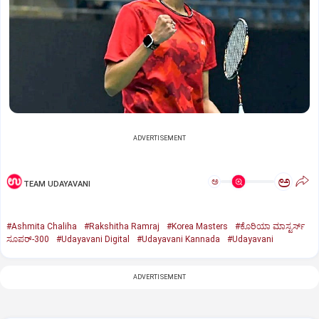
ADVERTISEMENT
ಅ
ಅ
TEAM UDAYAVANI
#Ashmita Chaliha
#Rakshitha Ramraj
#Korea Masters
#ಕೊರಿಯಾ ಮಾಸ್ಟರ್ಸ್‌
ಸೂಪರ್‌-300
#Udayavani Digital
#Udayavani Kannada
#Udayavani
ADVERTISEMENT