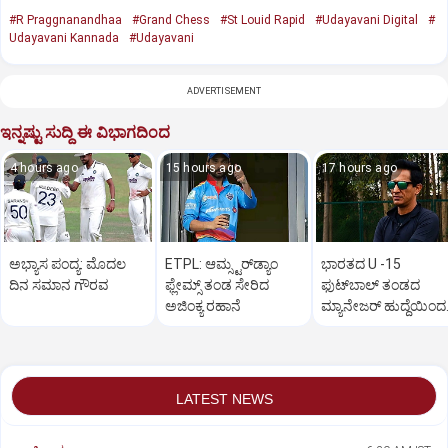
#R Praggnanandhaa
#Grand Chess
#St Louid Rapid
#Udayavani Digital
#
Udayavani Kannada
#Udayavani
ADVERTISEMENT
ಇನ್ನಷ್ಟು ಸುದ್ದಿ ಈ ವಿಭಾಗದಿಂದ
4 hours ago
15 hours ago
17 hours ago
ಅಭ್ಯಾಸ ಪಂದ್ಯ: ಮೊದಲ
ETPL: ಆಮ್ಸ್ಟರ್‌ಡ್ಯಾಂ
ಭಾರತದ U -15
ದಿನ ಸಮಾನ ಗೌರವ
ಫ್ಲೇಮ್ಸ್‌ ತಂಡ ಸೇರಿದ
ಫುಟ್‌ಬಾಲ್ ತಂಡದ
ಅಜಿಂಕ್ಯ ರಹಾನೆ
ಮ್ಯಾನೇಜರ್‌ ಹುದ್ದೆಯಿಂದ
ಹಿಂದೆ ಸರಿದ ರಂಜಿತ್‌
ಬಜಾಜ್‌
LATEST NEWS