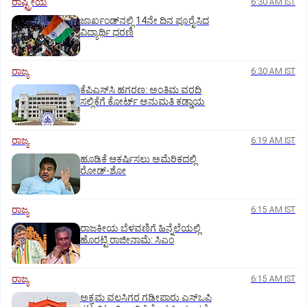
ರಾಷ್ಟ್ರೀಯ
6:30 AM IST
ಜಾರ್ಖಂಡ್‌ನಲ್ಲಿ 14ನೇ ದಿನ ಪೂರೈಸಿದ
ವಿದ್ಯಾರ್ಥಿ ಧರಣಿ
ರಾಜ್ಯ
6:30 AM IST
ಕೆಪಿಎಸ್‌ಸಿ ಹಗರಣ: ಅಂತಿಮ ವರದಿ
ಸಲ್ಲಿಕೆಗೆ ಕೋರ್ಟ್‌ ಅನುಮತಿ ಕಡ್ಡಾಯ
ರಾಜ್ಯ
6:19 AM IST
ಹೂಡಿಕೆ ಆಕರ್ಷಿಸಲು ಅಮೆರಿಕದಲ್ಲಿ
ರೋಡ್‌-ಶೋ
ರಾಜ್ಯ
6:15 AM IST
ರಾಜಕೀಯ ಬೆಳವಣಿಗೆ ಹಿನ್ನೆಲೆಯಲ್ಲಿ
ಹೊರಟ್ಟಿ ರಾಜೀನಾಮೆ: ಸಿಎಂ
ರಾಜ್ಯ
6:15 AM IST
ಅಕ್ರಮ ವಲಸಿಗರ ಗಡೀಪಾರು ಎಸ್ಒಪಿ