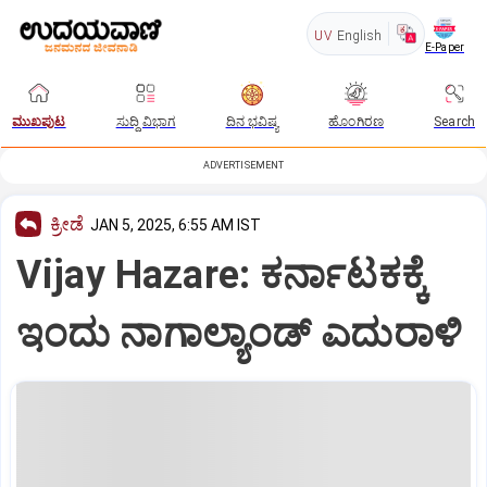
UV
English
E-Paper
ಮುಖಪುಟ
ಸುದ್ದಿ ವಿಭಾಗ
ದಿನ ಭವಿಷ್ಯ
ಹೊಂಗಿರಣ
Search
ADVERTISEMENT
ಕ್ರೀಡೆ
JAN 5, 2025, 6:55 AM IST
Vijay Hazare: ಕರ್ನಾಟಕಕ್ಕೆ
ಇಂದು ನಾಗಾಲ್ಯಾಂಡ್‌ ಎದುರಾಳಿ