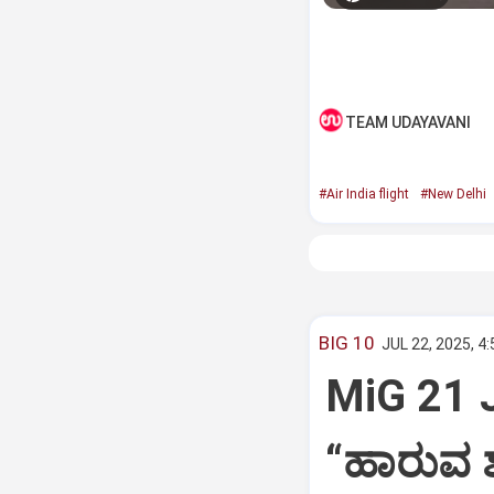
TEAM UDAYAVANI
#Air India flight
#New Delhi
BIG 10
JUL 22, 2025, 4
MiG 21 
“ಹಾರುವ ಶ