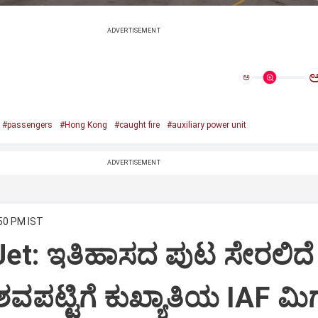
ADVERTISEMENT
ಅ
#passengers
#Hong Kong
#caught fire
#auxiliary power unit
ADVERTISEMENT
:50 PM IST
Jet: ಇತಿಹಾಸದ ಪುಟ ಸೇರಲಿದೆ
ವಪಟ್ಟಿಗೆ ಕುಖ್ಯಾತಿಯ IAF ಮಿಗ