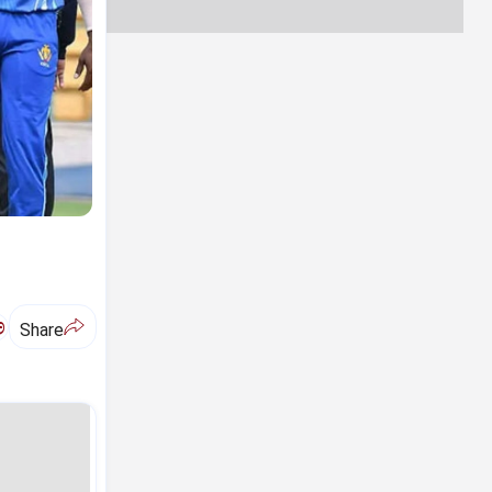
ಅ
Share