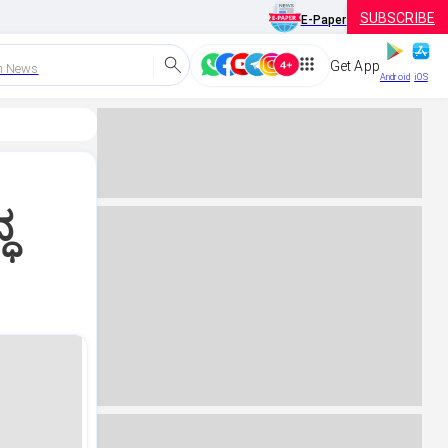
SUBSCRIBE
E-Paper
Get App
h News
Android
iOS
ಧ