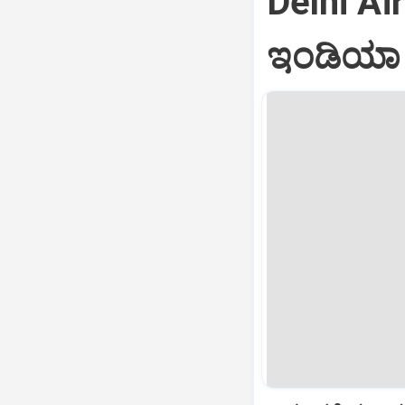
Delhi Air
ಇಂಡಿಯಾ ವ