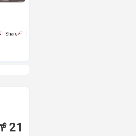
ಅ
Share
್‌ 21