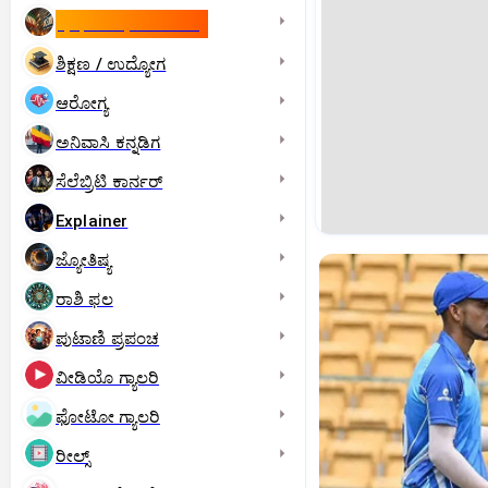
ಇಸ್ರೇಲ್- ಇರಾನ್‌ ಯುದ್ಧ
ಶಿಕ್ಷಣ / ಉದ್ಯೋಗ
ಆರೋಗ್ಯ
ಅನಿವಾಸಿ ಕನ್ನಡಿಗ
ಸೆಲೆಬ್ರಿಟಿ ಕಾರ್ನರ್‌
Explainer
ಜ್ಯೋತಿಷ್ಯ
ರಾಶಿ ಫಲ
ಪುಟಾಣಿ ಪ್ರಪಂಚ
ವೀಡಿಯೊ ಗ್ಯಾಲರಿ
ಫೋಟೋ ಗ್ಯಾಲರಿ
ರೀಲ್ಸ್