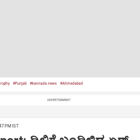
Trophy
#Punjab
#kannada news
#Ahmedabad
ADVERTISEMENT
:47 PM IST