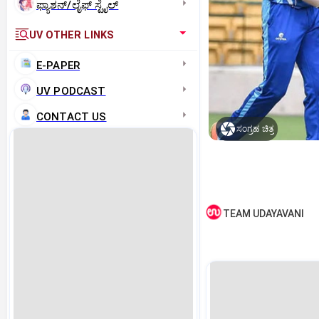
ಫ್ಯಾಶನ್/ಲೈಫ್‌ ಸ್ಟೈಲ್
UV OTHER LINKS
E-PAPER
UV PODCAST
CONTACT US
ಸಂಗ್ರಹ ಚಿತ್ರ
TEAM UDAYAVANI