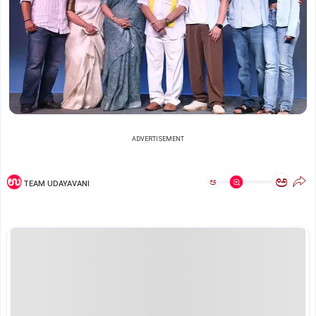
ADVERTISEMENT
ಅ
ಅ
TEAM UDAYAVANI