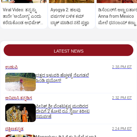
‌Viral Video: ತನ್ನನ್ನು
Ayogya 2: ಹಲವು
ಡಿಸೆಂಬರ್‌ಗೆ ಅಣ್ಣ ಬರ್ತಾರ
ತಾನೇ ʼಅಯೋಗ್ಯʼ ಎಂದು
ವರ್ಷಗಳ ಬಳಿಕ ಕಮ್‌
Anna from Mexico
ಕರೆದುಕೊಂಡ ಅಭಿಷೇಕ್‌
ಬ್ಯಾಕ್‌ ಮಾಡಿದ ನಟಿ ಪ್ರಜ್ಞಾ
ಮೇಲೆ ಧನಂಜಯ್‌ ಕಣ್ಣು
ಅಂಬರೀಶ್.!
LATEST NEWS
ಉಡುಪಿ
2:35 PM IST
ಭತ್ತದ ಇಳುವರಿ ಹೆಚ್ಚಳಕ್ಕೆ ನೆಲಗಡಲೆ
ಹಿಂಡಿ ಪ್ರಯೋಗ!
ಅನಿವಾಸಿ ಕನ್ನಡಿಗ
2:32 PM IST
ಫೀನಿಕ್ಸ್ ಶ್ರೀ ವೆಂಕಟಕೃಷ್ಣ ಮಂದಿರದ
ದೇವಿಗೆ 2 ಕೋಟಿ ರೂ. ಸ್ವರ್ಣ ಕಿರೀಟ
ಸಮರ್ಪಣೆ
ದಕ್ಷಿಣಕನ್ನಡ
2:24 PM IST