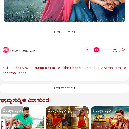
ADVERTISEMENT
ಅ
ಅ
TEAM UDAYAVANI
#Life Today Movie
#Kiran Aditya
#Lekha Chandra
#Sridhar V Sambhram
#
Kaantha Kannalli
ADVERTISEMENT
ಇನ್ನಷ್ಟು ಸುದ್ದಿ ಈ ವಿಭಾಗದಿಂದ
2 days ago
2 days ago
3 days ago