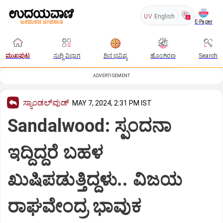
UV
English
E-Paper
ಮುಖಪುಟ
ಸುದ್ದಿ ವಿಭಾಗ
ದಿನ ಭವಿಷ್ಯ
ಹೊಂಗಿರಣ
Search
ADVERTISEMENT
ಸ್ಯಾಂಡಲ್‌ವುಡ್‌
MAY 7, 2024, 2:31 PM IST
Sandalwood: ಸ್ಪಂದನಾ
ಇದ್ದಿದ್ದರೆ ಬಹಳ
ಖುಷಿಪಡುತ್ತಿದ್ದಳು.. ವಿಜಯ
ರಾಘವೇಂದ್ರ ಭಾವುಕ