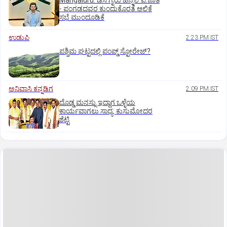
Mangaluru: ಡಿಸಿ ಗೈರು ಹಿನ್ನೆಲೆ ಪ.ಜಾತಿ
- ಪಂಗಡದವರ ಕುಂದುಕೊರತೆ ಆಲಿಕೆ
ಸಭೆ ಮುಂದೂಡಿಕೆ
ಉಡುಪಿ
2:23 PM IST
ಪಶ್ಚಿಮ ಘಟ್ಟದಲ್ಲಿ ಪಂಪ್ಡ್ ಸ್ಟೋರೇಜ್‌?
ಅನಿವಾಸಿ ಕನ್ನಡಿಗ
2:09 PM IST
ದೊಡ್ಡ ಮನಸ್ಸು ಇದ್ದಾಗ ಒಳ್ಳೆಯ
ಕಾರ್ಯವಾಗಲು ಸಾಧ್ಯ: ಕುಸುಮೋದರ
ಶೆಟ್ಟಿ