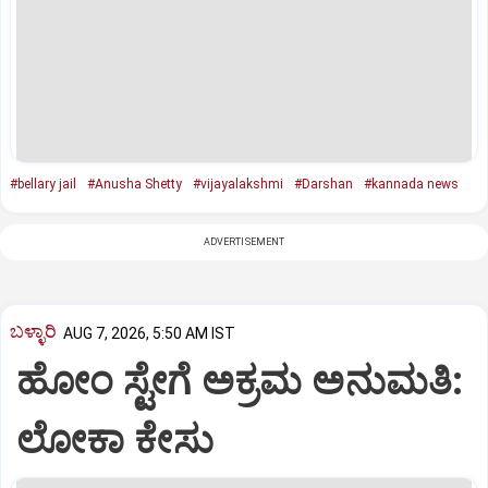
#bellary jail
#Anusha Shetty
#vijayalakshmi
#Darshan
#kannada news
ADVERTISEMENT
ಬಳ್ಳಾರಿ
AUG 7, 2026, 5:50 AM IST
ಹೋಂ ಸ್ಟೇಗೆ ಅಕ್ರಮ ಅನುಮತಿ:
ಲೋಕಾ ಕೇಸು