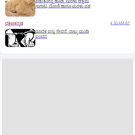
ಪಡುತೋನ್ಸೆ ಹೂಡೆ: ಮರಳು ಅಕ್ರಮ
ಸಾಗಾಟ, ದೋಣಿ ಹಾಗೂ ಮರಳು ವಶ
ದಕ್ಷಿಣಕನ್ನಡ
4:30 AM IST
ಮಾದಕ ವಸ್ತು ಸೇವನೆ: ನಾಲ್ಕು ಮಂದಿ
ಬಂಧನ