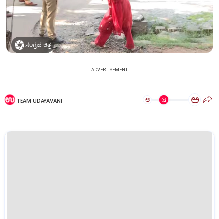
ಸಂಗ್ರಹ ಚಿತ್ರ
ADVERTISEMENT
ಅ
ಅ
TEAM UDAYAVANI