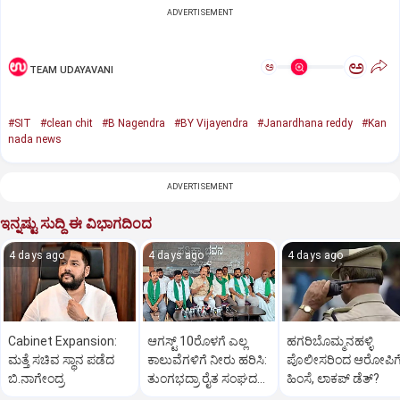
ADVERTISEMENT
ಅ
ಅ
TEAM UDAYAVANI
#SIT
#clean chit
#B Nagendra
#BY Vijayendra
#Janardhana reddy
#Kan
nada news
ADVERTISEMENT
ಇನ್ನಷ್ಟು ಸುದ್ದಿ ಈ ವಿಭಾಗದಿಂದ
4 days ago
4 days ago
4 days ago
Cabinet Expansion:
ಆಗಸ್ಟ್‌ 10ರೊಳಗೆ ಎಲ್ಲ
ಹಗರಿಬೊಮ್ಮನಹಳ್ಳಿ
ಮತ್ತೆ ಸಚಿವ ಸ್ಥಾನ ಪಡೆದ
ಕಾಲುವೆಗಳಿಗೆ ನೀರು ಹರಿಸಿ:
ಪೊಲೀಸರಿಂದ ಆರೋಪಿಗ
ಬಿ.ನಾಗೇಂದ್ರ
ತುಂಗಭದ್ರಾ ರೈತ ಸಂಘದ
ಹಿಂಸೆ, ಲಾಕಪ್‌ ಡೆತ್‌?
ಆಗ್ರಹ