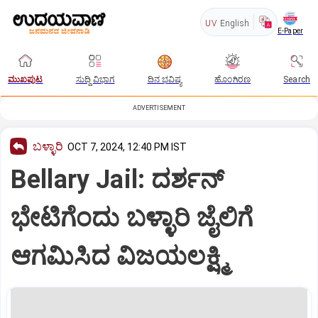
UV
English
E-Paper
ಮುಖಪುಟ
ಸುದ್ದಿ ವಿಭಾಗ
ದಿನ ಭವಿಷ್ಯ
ಹೊಂಗಿರಣ
Search
ADVERTISEMENT
ಬಳ್ಳಾರಿ
OCT 7, 2024, 12:40 PM IST
Bellary Jail: ದರ್ಶನ್‌
ಭೇಟಿಗೆಂದು ಬಳ್ಳಾರಿ ಜೈಲಿಗೆ
ಆಗಮಿಸಿದ ವಿಜಯಲಕ್ಷ್ಮಿ