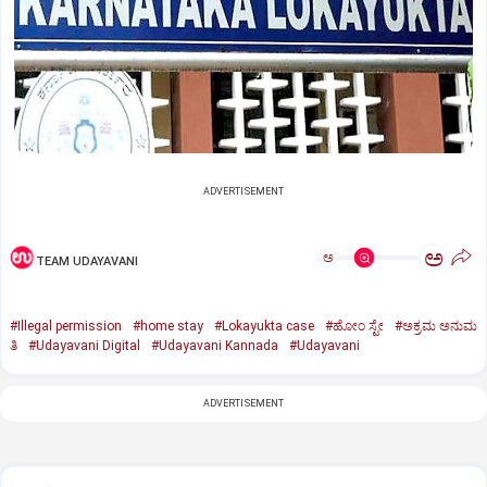
ADVERTISEMENT
ಅ
ಅ
TEAM UDAYAVANI
#Illegal permission
#home stay
#Lokayukta case
#ಹೋಂ ಸ್ಟೇ
#ಅಕ್ರಮ ಅನುಮ
ತಿ
#Udayavani Digital
#Udayavani Kannada
#Udayavani
ADVERTISEMENT