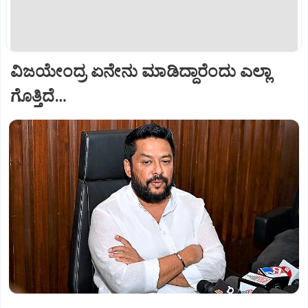
ವಿಜಯೇಂದ್ರ ಏನೇನು ಮಾಡಿದ್ದಾರೆಂದು ಎಲ್ಲಾ
ಗೊತ್ತಿದೆ…