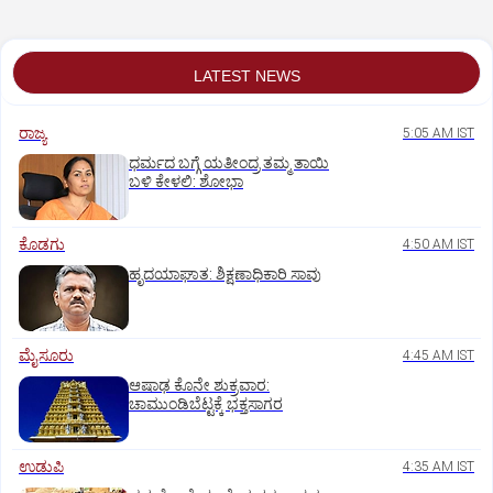
LATEST NEWS
ರಾಜ್ಯ
5:05 AM IST
ಧರ್ಮದ ಬಗ್ಗೆ ಯತೀಂದ್ರ ತಮ್ಮ ತಾಯಿ
ಬಳಿ ಕೇಳಲಿ: ಶೋಭಾ
ಕೊಡಗು
4:50 AM IST
ಹೃದಯಾಘಾತ: ಶಿಕ್ಷಣಾಧಿಕಾರಿ ಸಾವು
ಮೈಸೂರು
4:45 AM IST
ಆಷಾಢ ಕೊನೇ ಶುಕ್ರವಾರ:
ಚಾಮುಂಡಿಬೆಟ್ಟಕ್ಕೆ ಭಕ್ತಸಾಗರ
ಉಡುಪಿ
4:35 AM IST