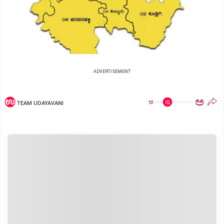
ADVERTISEMENT
ಅ
ಅ
TEAM UDAYAVANI