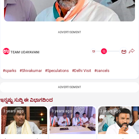
ADVERTISEMENT
ಅ
ಅ
TEAM UDAYAVANI
#sparks
#Shivakumar
#Speculations
#Delhi Visit
#cancels
ADVERTISEMENT
ಇನ್ನಷ್ಟು ಸುದ್ದಿ ಈ ವಿಭಾಗದಿಂದ
3 years ago
3 years ago
3 years ago