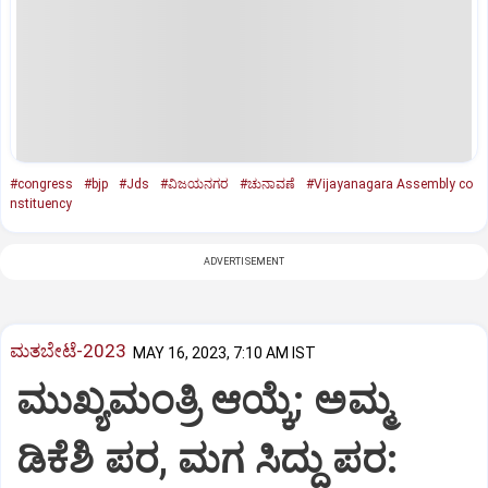
#congress
#bjp
#Jds
#ವಿಜಯನಗರ
#ಚುನಾವಣೆ
#Vijayanagara Assembly co
nstituency
ADVERTISEMENT
ಮತಬೇಟೆ-2023
MAY 16, 2023, 7:10 AM IST
ಮುಖ್ಯಮಂತ್ರಿ ಆಯ್ಕೆ; ಅಮ್ಮ
ಡಿಕೆಶಿ ಪರ, ಮಗ ಸಿದ್ದು ಪರ: