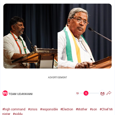
ADVERTISEMENT
ಅ
ಅ
TEAM UDAYAVANI
#high command
#crisis
#responsible
#Election
#Mother
#son
#Chief Mi
nister
#siddu