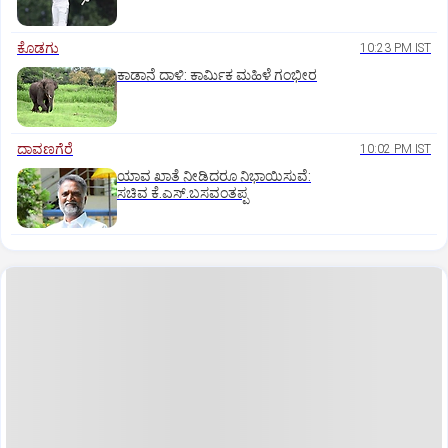
ಕೊಡಗು
10:23 PM IST
ಕಾಡಾನೆ ದಾಳಿ: ಕಾರ್ಮಿಕ ಮಹಿಳೆ ಗಂಭೀರ
ದಾವಣಗೆರೆ
10:02 PM IST
ಯಾವ ಖಾತೆ ನೀಡಿದರೂ ನಿಭಾಯಿಸುವೆ:
ಸಚಿವ ಕೆ.ಎಸ್.ಬಸವಂತಪ್ಪ