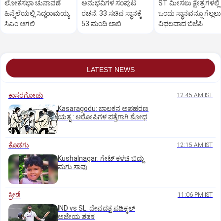
ಲೋಕಸಭಾ ಚುನಾವಣೆ
ಅನುಭವಿಗಳ ಸಂಪುಟ
ST ಮೀಸಲು ಕ್ಷೇತ್ರಗಳಲ್ಲಿ
ಹಿನ್ನೆಲೆಯಲ್ಲಿ ಸಿದ್ದರಾಮಯ್ಯ
ರಚನೆ: 33 ಸಚಿವ ಸ್ಥಾನಕ್ಕೆ
ಒಂದು ಸ್ಥಾನವನ್ನೂ ಗೆಲ್ಲಲು
ಸಿಎಂ ಆಗಲಿ
53 ಮಂದಿ ಲಾಬಿ
ವಿಫಲವಾದ ಬಿಜೆಪಿ
LATEST NEWS
ಕಾಸರಗೋಡು
12:45 AM IST
Kasaragodu: ಬಾಲಕನ ಅಪಹರಣ
ಯತ್ನ : ಆರೋಪಿಗಳ ಪತ್ತೆಗಾಗಿ ಶೋಧ
ಕೊಡಗು
12:15 AM IST
Kushalnagar: ಗೇಟ್ ಕಳಚಿ ಬಿದ್ದು
ಮಗು ಸಾವು
ಕ್ರೀಡೆ
11:06 PM IST
IND vs SL: ದೇವದತ್ತ ಪಡಿಕ್ಕಲ್‌
ಅಜೇಯ ಶತಕ