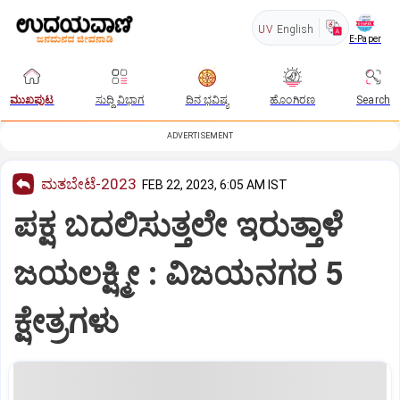
UV
English
E-Paper
ಮುಖಪುಟ
ಸುದ್ದಿ ವಿಭಾಗ
ದಿನ ಭವಿಷ್ಯ
ಹೊಂಗಿರಣ
Search
ADVERTISEMENT
ಮತಬೇಟೆ-2023
FEB 22, 2023, 6:05 AM IST
ಪಕ್ಷ ಬದಲಿಸುತ್ತಲೇ ಇರುತ್ತಾಳೆ
ಜಯಲಕ್ಷ್ಮೀ : ವಿಜಯನಗರ 5
ಕ್ಷೇತ್ರಗಳು