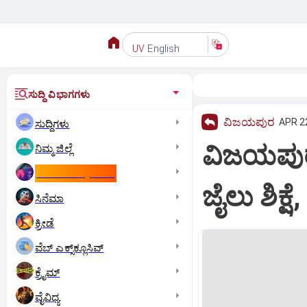
English
UV
ಸುದ್ದಿ ವಿಭಾಗಗಳು
ವಿಜಯಪುರ
APR 22
ಸುದ್ದಿಗಳು
ವಿಜಯಪುರ 
ನಿಮ್ಮ ಜಿಲ್ಲೆ
ಕಾಮನ್‌ ವೆಲ್ತ್‌ ಗೇಮ್ಸ್‌
ಜೈಲು ಶಿಕ್ಷ
ಸಿನೆಮಾ
ಕ್ರೀಡೆ
ವೆಬ್ ಎಕ್ಸ್‌ಕ್ಲೂಸಿವ್
ಕ್ರೈಮ್
ವೈವಿಧ್ಯ