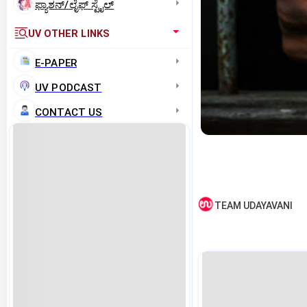
ಫ್ಯಾಶನ್/ಲೈಫ್‌ ಸ್ಟೈಲ್
UV OTHER LINKS
E-PAPER
UV PODCAST
CONTACT US
TEAM UDAYAVANI