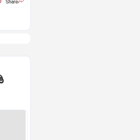
ಅ
Share
ಿ