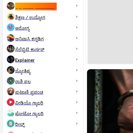
ಇಸ್ರೇಲ್- ಇರಾನ್‌ ಯುದ್ಧ
ಶಿಕ್ಷಣ / ಉದ್ಯೋಗ
ಆರೋಗ್ಯ
ಅನಿವಾಸಿ ಕನ್ನಡಿಗ
ಸೆಲೆಬ್ರಿಟಿ ಕಾರ್ನರ್‌
Explainer
ಜ್ಯೋತಿಷ್ಯ
ರಾಶಿ ಫಲ
ಪುಟಾಣಿ ಪ್ರಪಂಚ
ವೀಡಿಯೊ ಗ್ಯಾಲರಿ
ಫೋಟೋ ಗ್ಯಾಲರಿ
ರೀಲ್ಸ್