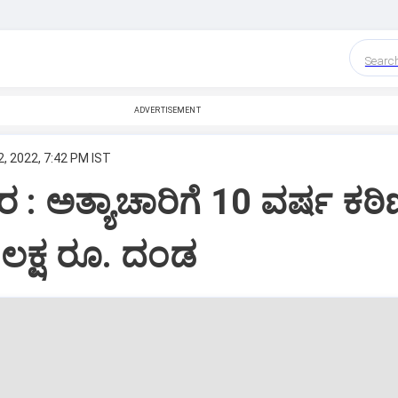
Searc
ADVERTISEMENT
, 2022, 7:42 PM IST
: ಅತ್ಯಾಚಾರಿಗೆ 10 ವರ್ಷ ಕಠ
ೆ, ಲಕ್ಷ ರೂ. ದಂಡ