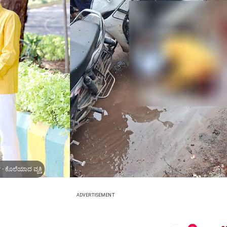
- ಕೊಲೆಯಾದ ವ್ಯಕ್ತಿ
ADVERTISEMENT