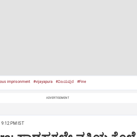
rous imprisonment
#vijayapura
#ವಿಜಯಪುರ
#Fine
ADVERTISEMENT
, 9:12 PM IST