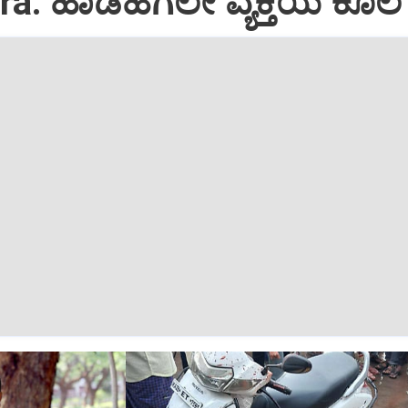
ra: ಹಾಡಹಗಲೇ ವ್ಯಕ್ತಿಯ ಕೊಲೆ