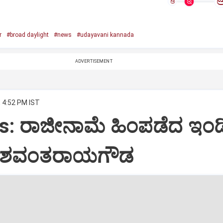
ಅ
r
#broad daylight
#news
#udayavani kannada
ADVERTISEMENT
, 4:52 PM IST
s: ರಾಜೀನಾಮೆ ಹಿಂಪಡೆದ ಇಂಡ
ಯಶವಂತರಾಯಗೌಡ