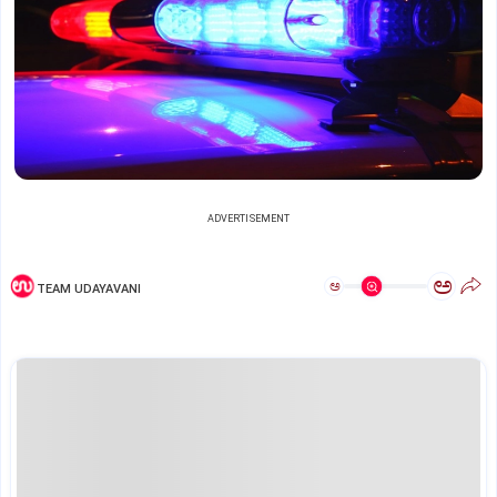
ADVERTISEMENT
ಅ
ಅ
TEAM UDAYAVANI