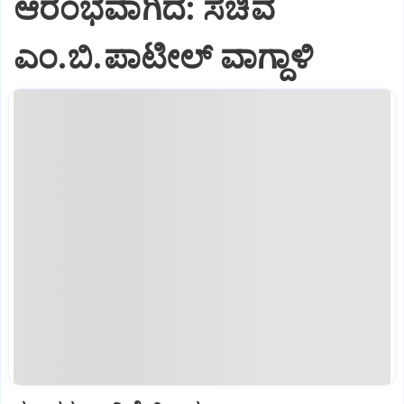
ಆರಂಭವಾಗಿದೆ: ಸಚಿವ
ಎಂ.ಬಿ.ಪಾಟೀಲ್ ವಾಗ್ದಾಳಿ