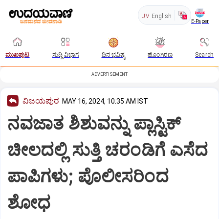
UV
English
E-Paper
ಮುಖಪುಟ
ಸುದ್ದಿ ವಿಭಾಗ
ದಿನ ಭವಿಷ್ಯ
ಹೊಂಗಿರಣ
Search
ADVERTISEMENT
ವಿಜಯಪುರ
MAY 16, 2024, 10:35 AM IST
ನವಜಾತ ಶಿಶುವನ್ನು ಪ್ಲಾಸ್ಟಿಕ್
ಚೀಲದಲ್ಲಿ ಸುತ್ತಿ ಚರಂಡಿಗೆ ಎಸೆದ
ಪಾಪಿಗಳು; ಪೊಲೀಸರಿಂದ
ಶೋಧ