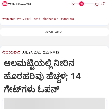
ಅ
ಅ
TEAM UDAYAVANI
#Minister
#M.B. Patil
#end
#lashes out
#Modi era
ADVERTISEMENT
ವಿಜಯಪುರ
JUL 24, 2026, 2:28 PM IST
ಆಲಮಟ್ಟಿಯಲ್ಲಿ ನೀರಿನ
ಹೊರಹರಿವು ಹೆಚ್ಚಳ; 14
ಗೇಟ್‌ಗಳು ಓಪನ್