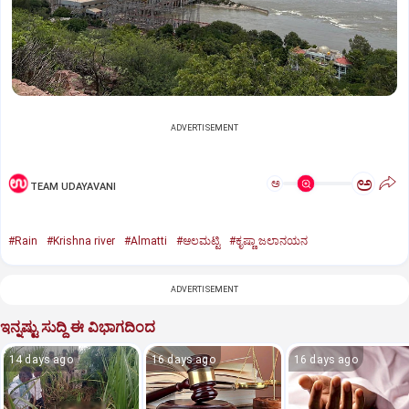
ADVERTISEMENT
ಅ
ಅ
TEAM UDAYAVANI
#Rain
#Krishna river
#Almatti
#ಆಲಮಟ್ಟಿ
#ಕೃಷ್ಣಾ ಜಲಾನಯನ
ADVERTISEMENT
ಇನ್ನಷ್ಟು ಸುದ್ದಿ ಈ ವಿಭಾಗದಿಂದ
14 days ago
16 days ago
16 days ago