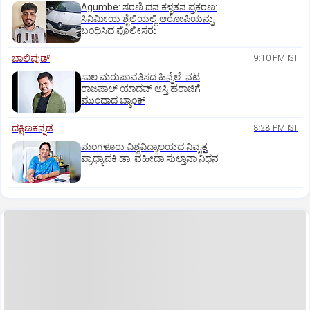
Agumbe: ಸರಣಿ ದನ ಕಳ್ಳತನ ಪ್ರಕರಣ:
ಸಿನಿಮೀಯ ಶೈಲಿಯಲ್ಲಿ ಆರೋಪಿಯನ್ನು
ಬಂಧಿಸಿದ ಪೊಲೀಸರು
ಬಾಲಿವುಡ್‌
9:10 PM IST
ಸಾಲ ಮರುಪಾವತಿಸದ ಹಿನ್ನೆಲೆ: ನಟ
ರಾಜಪಾಲ್ ಯಾದವ್‌ ಆಸ್ತಿ ಹರಾಜಿಗೆ
ಮುಂದಾದ ಬ್ಯಾಂಕ್
ದಕ್ಷಿಣಕನ್ನಡ
8:28 PM IST
ಮಂಗಳೂರು ವಿಶ್ವವಿದ್ಯಾಲಯದ ನಿವೃತ್ತ
ಪ್ರಾಧ್ಯಾಪಕಿ ಡಾ. ವಹೀದಾ ಸುಲ್ತಾನಾ ನಿಧನ