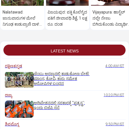
Nalatawad:
ವಿಜಯಪುರ: ಪತ್ನಿ ಕೊಲೆಗೈದ
Vijayapura: ಹಾಸ್ಟೆಲ್
ಜಾನುವಾರುಗಳ ಮೇಲೆ
ಪತಿಗೆ ಜೀವಾವಧಿ ಶಿಕ್ಷೆ, 1 ಲಕ್ಷ
ನಲ್ಲೇ ನೇಣು
ನಿಗೂಢ ಕಾಡುಪ್ರಾಣಿ ದಾಳಿ,
ರೂ. ದಂಡ
ಬಿಗಿದುಕೊಂಡು ವಿದ್ಯಾರ್ಥಿ
ರೈತರಲ್ಲಿ ಆತಂಕ
ಆತ್ಮಹತ್ಯೆ
LATEST NEWS
ದಕ್ಷಿಣಕನ್ನಡ
4:00 AM IST
ಚೆಂಬು ಅರಣ್ಯದಲ್ಲಿ ಕಾಡುಕೋಣ ಬೇಟೆ:
ಮಾಂಸ, ಕೋವಿ, ಕಾರು ಸಮೇತ
ಆರೋಪಿಗಳ ಬಂಧನ
ರಾಜ್ಯ
10:20 PM IST
ಅಧಿವೇಶನದಲ್ಲಿ ಸರಕಾರಕ್ಕೆ "ಪ್ರತ್ಯಸ್ತ್ರ':
ಇಂದು ಬಿಜೆಪಿ ಸಭೆ
ಶಿವಮೊಗ್ಗ
9:50 PM IST