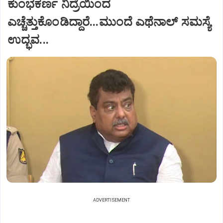
ಕುಂಭಕರ್ಣ ನಿದ್ರೆಯಿಂದ
ಎಚ್ಚೆತ್ತುಕೊಂಡಿದ್ದಾರೆ...ಮುಂದೆ ಎಥೆನಾಲ್ ಸಮಸ್ಯೆ
ಉದ್ಭವ...
ADVERTISEMENT