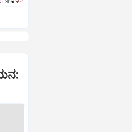
ಅ
Share
ಯಯನ: