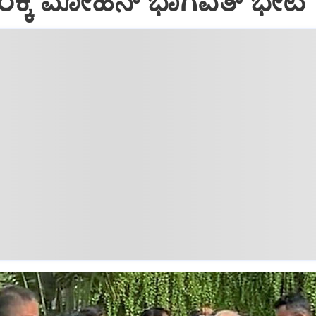
ಕ್ಕೆ ಮೋಹನ್ ಭಾಗವತ್ ಭೇಟಿ