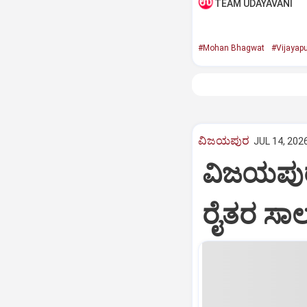
TEAM UDAYAVANI
#Mohan Bhagwat
#Vijayap
ವಿಜಯಪುರ
JUL 14, 2026
ವಿಜಯಪುರ 
ರೈತರ ಸಾಲ 