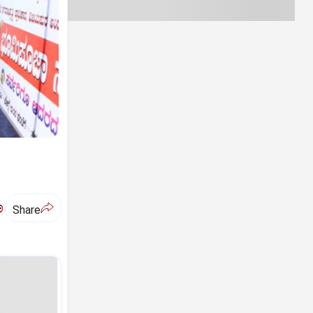
ಅ
Share