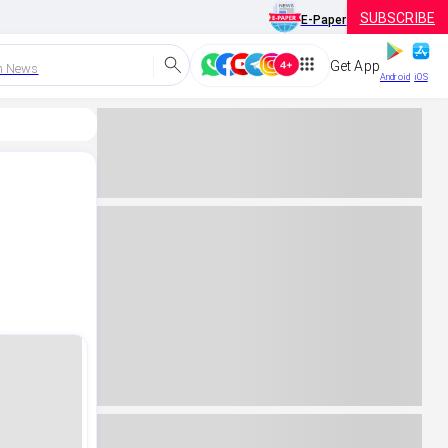
SUBSCRIBE
E-Paper
Get App
h News
Android
iOS