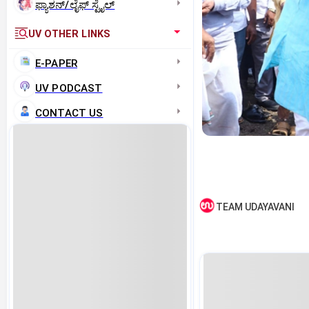
ಫ್ಯಾಶನ್/ಲೈಫ್‌ ಸ್ಟೈಲ್
UV OTHER LINKS
E-PAPER
UV PODCAST
CONTACT US
TEAM UDAYAVANI