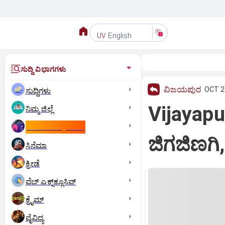
English
UV
ಸುದ್ದಿ ವಿಭಾಗಗಳು
ವಿಜಯಪುರ
OCT 29
ಸುದ್ದಿಗಳು
Vijayapu
ನಿಮ್ಮ ಜಿಲ್ಲೆ
ಕಾಮನ್‌ ವೆಲ್ತ್‌ ಗೇಮ್ಸ್‌
ಜಿಗಜಿಣಗಿ
ಸಿನೆಮಾ
ಕ್ರೀಡೆ
ವೆಬ್ ಎಕ್ಸ್‌ಕ್ಲೂಸಿವ್
ಕ್ರೈಮ್
ವೈವಿಧ್ಯ