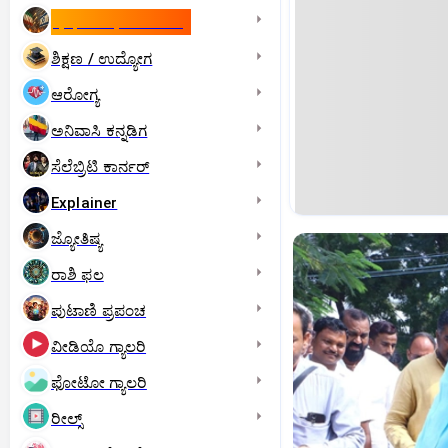
ಇಸ್ರೇಲ್- ಇರಾನ್‌ ಯುದ್ಧ
ಶಿಕ್ಷಣ / ಉದ್ಯೋಗ
ಆರೋಗ್ಯ
ಅನಿವಾಸಿ ಕನ್ನಡಿಗ
ಸೆಲೆಬ್ರಿಟಿ ಕಾರ್ನರ್‌
Explainer
ಜ್ಯೋತಿಷ್ಯ
ರಾಶಿ ಫಲ
ಪುಟಾಣಿ ಪ್ರಪಂಚ
ವೀಡಿಯೊ ಗ್ಯಾಲರಿ
ಫೋಟೋ ಗ್ಯಾಲರಿ
ರೀಲ್ಸ್