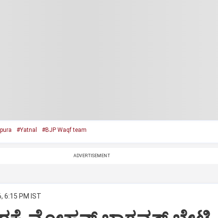
apura
#Yatnal
#BJP Waqf team
ADVERTISEMENT
, 6:15 PM IST