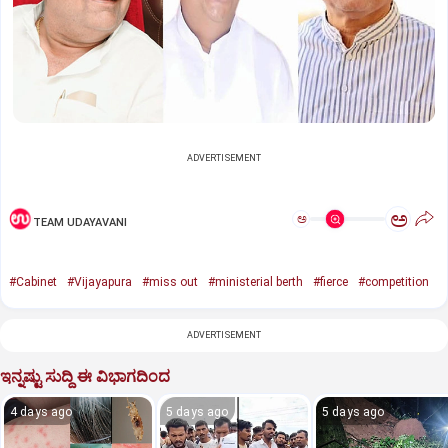
ADVERTISEMENT
ಅ
ಅ
TEAM UDAYAVANI
#Cabinet
#Vijayapura
#miss out
#ministerial berth
#fierce
#competition
ADVERTISEMENT
ಇನ್ನಷ್ಟು ಸುದ್ದಿ ಈ ವಿಭಾಗದಿಂದ
4 days ago
5 days ago
5 days ago