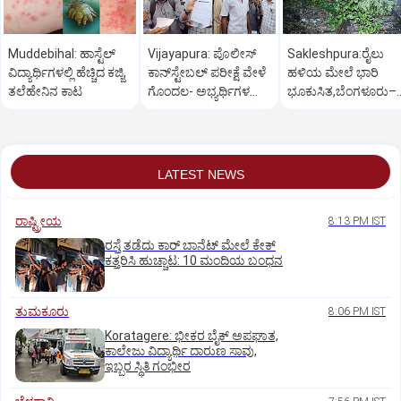
Muddebihal: ಹಾಸ್ಟೆಲ್
Vijayapura: ಪೊಲೀಸ್
Sakleshpura:ರೈಲು
ವಿದ್ಯಾರ್ಥಿಗಳಲ್ಲಿ ಹೆಚ್ಚಿದ ಕಜ್ಜಿ,
ಕಾನ್‌ಸ್ಟೇಬಲ್ ಪರೀಕ್ಷೆ ವೇಳೆ
ಹಳಿಯ ಮೇಲೆ ಭಾರಿ
ತಲೆಹೇನಿನ ಕಾಟ
ಗೊಂದಲ- ಅಭ್ಯರ್ಥಿಗಳ‌‌
ಭೂಕುಸಿತ,ಬೆಂಗಳೂರು–
ಪ್ರತಿಭಟನೆ
ಮಂಗಳೂರು ರೈಲು ಸಂಚ
ಅಸ್ತವ್ಯಸ್ತ
LATEST NEWS
ರಾಷ್ಟ್ರೀಯ
8:13 PM IST
ರಸ್ತೆ ತಡೆದು ಕಾರ್ ಬಾನೆಟ್ ಮೇಲೆ ಕೇಕ್
ಕತ್ತರಿಸಿ ಹುಚ್ಚಾಟ: 10 ಮಂದಿಯ ಬಂಧನ
ತುಮಕೂರು
8:06 PM IST
Koratagere: ಭೀಕರ ಬೈಕ್ ಅಪಘಾತ,
ಕಾಲೇಜು ವಿದ್ಯಾರ್ಥಿ ದಾರುಣ ಸಾವು,
ಇಬ್ಬರ ಸ್ಥಿತಿ ಗಂಭೀರ