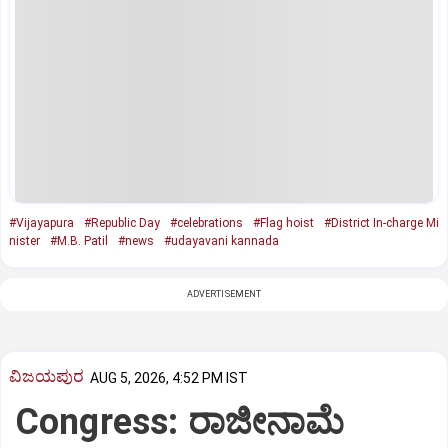
#Vijayapura
#Republic Day
#celebrations
#Flag hoist
#District In-charge Mi
nister
#M.B. Patil
#news
#udayavani kannada
ADVERTISEMENT
ವಿಜಯಪುರ
AUG 5, 2026, 4:52 PM IST
Congress: ರಾಜೀನಾಮೆ