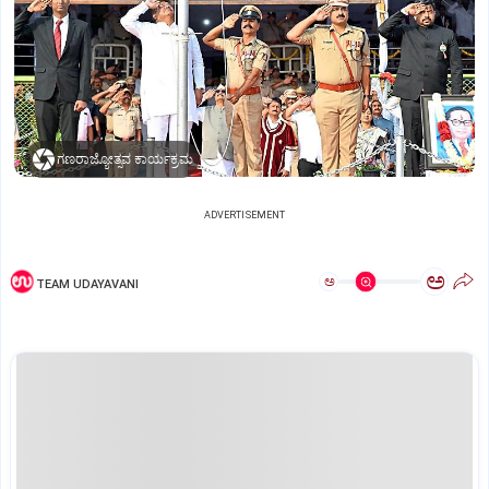
ಗಣರಾಜ್ಯೋತ್ಸವ ಕಾರ್ಯಕ್ರಮ
ADVERTISEMENT
ಅ
ಅ
TEAM UDAYAVANI