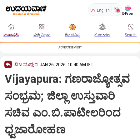
UV
English
E-Paper
ಮುಖಪುಟ
ಸುದ್ದಿ ವಿಭಾಗ
ದಿನ ಭವಿಷ್ಯ
ಹೊಂಗಿರಣ
Search
ADVERTISEMENT
ವಿಜಯಪುರ
JAN 26, 2026, 10:40 AM IST
Vijayapura: ಗಣರಾಜ್ಯೋತ್ಸವ
ಸಂಭ್ರಮ; ಜಿಲ್ಲಾ ಉಸ್ತುವಾರಿ
ಸಚಿವ ಎಂ.ಬಿ.ಪಾಟೀಲರಿಂದ
ಧ್ವಜಾರೋಹಣ