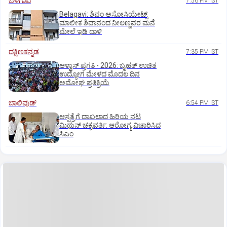
ಬೆಳಗಾವಿ
7:56 PM IST
Belagavi: ಶಿವಂ ಅಸೋಸಿಯೇಟ್ಸ್
ಮಾಲೀಕ ಶಿವಾನಂದ ನೀಲಣ್ಣವರ ಮನೆ
ಮೇಲೆ ಇಡಿ‌ ದಾಳಿ
ದಕ್ಷಿಣಕನ್ನಡ
7:35 PM IST
ಆಳ್ವಾಸ್‌ ಪ್ರಗತಿ - 2026: ಬೃಹತ್ ಉಚಿತ
ಉದ್ಯೋಗ ಮೇಳದ ಮೊದಲ ದಿನ
ಅಮೋಘ ಪ್ರತಿಕ್ರಿಯೆ
ಬಾಲಿವುಡ್‌
6:54 PM IST
ಆಸ್ಪತ್ರೆಗೆ ದಾಖಲಾದ ಹಿರಿಯ ನಟ
ಮಿಥುನ್ ಚಕ್ರವರ್ತಿ: ಆರೋಗ್ಯ ವಿಚಾರಿಸಿದ
ಸಿಎಂ