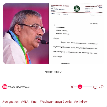
ADVERTISEMENT
ಅ
ಅ
TEAM UDAYAVANI
#resignation
#MLA
#Indi
#Yashwantaraya Gowda
#withdrew