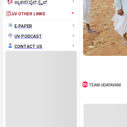
ಫ್ಯಾಶನ್/ಲೈಫ್‌ ಸ್ಟೈಲ್
UV OTHER LINKS
E-PAPER
UV PODCAST
CONTACT US
TEAM UDAYAVANI