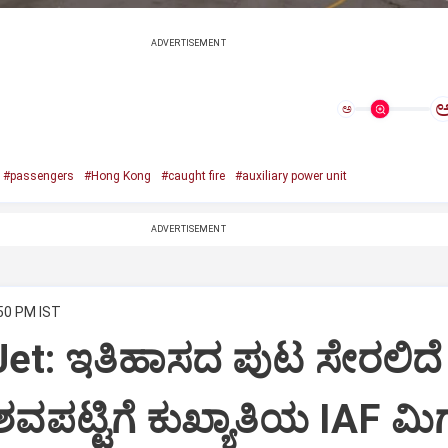
ADVERTISEMENT
ಅ
#passengers
#Hong Kong
#caught fire
#auxiliary power unit
ADVERTISEMENT
:50 PM IST
Jet: ಇತಿಹಾಸದ ಪುಟ ಸೇರಲಿದೆ
ವಪಟ್ಟಿಗೆ ಕುಖ್ಯಾತಿಯ IAF ಮಿಗ