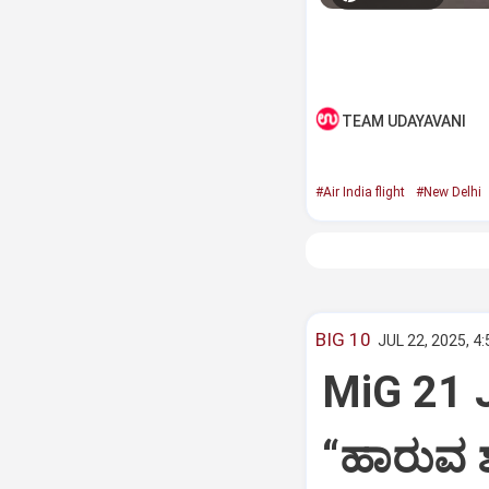
TEAM UDAYAVANI
#Air India flight
#New Delhi
BIG 10
JUL 22, 2025, 4
MiG 21 
“ಹಾರುವ ಶ