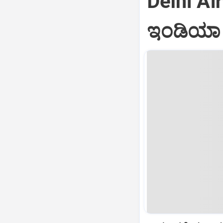
Delhi Air
ಇಂಡಿಯಾ ವ