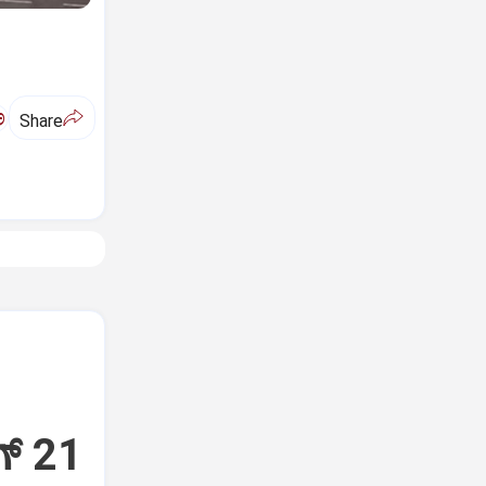
ಅ
Share
್‌ 21