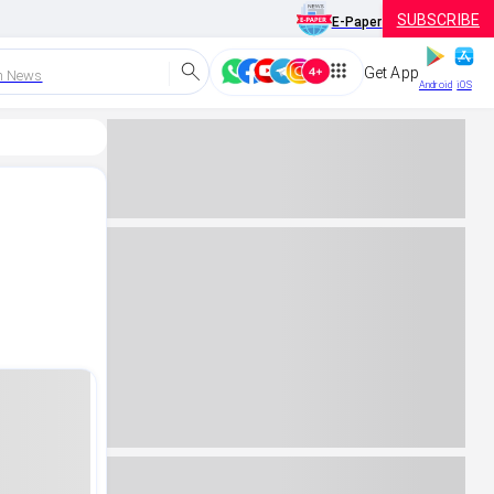
SUBSCRIBE
E-Paper
Get App
h News
Android
iOS