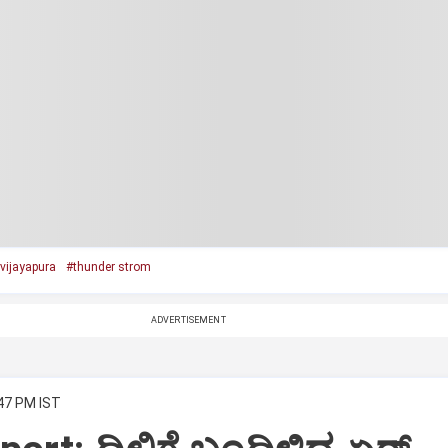
vijayapura
#thunder strom
ADVERTISEMENT
:47 PM IST