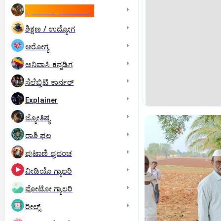
ಇಸ್ರೇಲ್- ಇರಾನ್‌ ಯುದ್ಧ
ಶಿಕ್ಷಣ / ಉದ್ಯೋಗ
ಆರೋಗ್ಯ
ಅನಿವಾಸಿ ಕನ್ನಡಿಗ
ಸೆಲೆಬ್ರಿಟಿ ಕಾರ್ನರ್‌
Explainer
ಜ್ಯೋತಿಷ್ಯ
ರಾಶಿ ಫಲ
ಪುಟಾಣಿ ಪ್ರಪಂಚ
ವೀಡಿಯೊ ಗ್ಯಾಲರಿ
ಫೋಟೋ ಗ್ಯಾಲರಿ
ರೀಲ್ಸ್