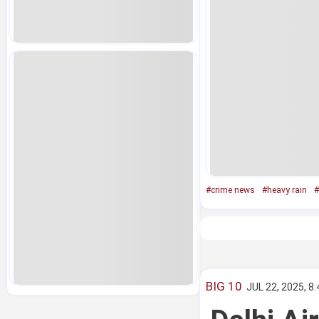
#crime news
#heavy rain
#
BIG 10
JUL 22, 2025, 8