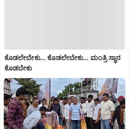
ಕೊಡಲೇಬೇಕು... ಕೊಡಲೇಬೇಕು... ಮಂತ್ರಿ ಸ್ಥಾನ
ಕೊಡಬೇಕು