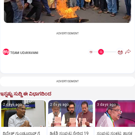
ADVERTISEMENT
ಅ
ಅ
TEAM UDAYAVANI
ADVERTISEMENT
ಇನ್ನಷ್ಟು ಸುದ್ದಿ ಈ ವಿಭಾಗದಿಂದ
2 days ago
2 days ago
3 days ago
ದಿನೇಶ್ ಗುಂಡೂರಾವ್ ಗೆ
ಡಿಕೆಶಿ ಸಂಪುಟ ಸೇರಿದ 19
ಸಂಪುಟ ಸಂಕಟ: ಶಾಸಕ