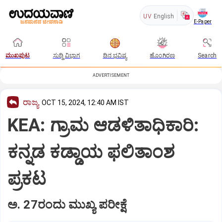
UV
English
E-Paper
ಮುಖಪುಟ
ಸುದ್ದಿ ವಿಭಾಗ
ದಿನ ಭವಿಷ್ಯ
ಹೊಂಗಿರಣ
Search
ADVERTISEMENT
ರಾಜ್ಯ
OCT 15, 2024, 12:40 AM IST
KEA: ಗ್ರಾಮ ಆಡಳಿತಾಧಿಕಾರಿ:
ಕನ್ನಡ ಕಡ್ಡಾಯ ಫ‌ಲಿತಾಂಶ
ಪ್ರಕಟ
ಅ. 27ರಂದು ಮುಖ್ಯ ಪರೀಕ್ಷೆ