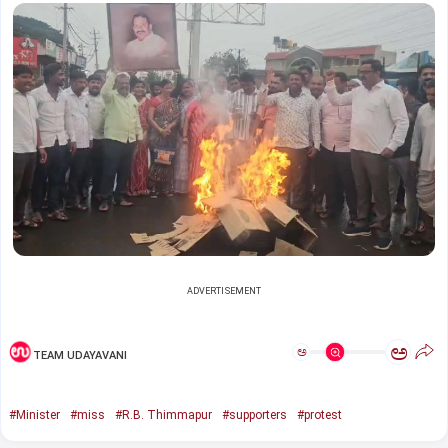
ADVERTISEMENT
ಅ
ಅ
TEAM UDAYAVANI
#Minister
#miss
#R.B. Thimmapur
#supporters
#protest