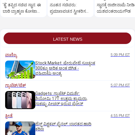
'ಕೈ' ತಪ್ಪಿದ ಸಚಿವ ಸ್ಥಾನ: ಈ
ನೂತನ ಸಚಿವರು:
ಸ್ಥಾನಕ್ಕೆ ರಾಜೀನಾಮೆ ನೀಡ
ಬಾರಿ ಬ್ರಾಹ್ಮಣ ಕೋಟಾ
ಪ್ರಮಾಣವಚನ ಸ್ವೀಕರಿಸದ
ಯಶವಂತರಾಯಗೌಡ
ಇಲ್ಲ!
ಗಾಯತ್ರಿ!
LATEST NEWS
ವಾಣಿಜ್ಯ
5:09 PM IST
Stock Market: ಷೇರುಪೇಟೆ ಸೂಚ್ಯಂಕ
300ಕ್ಕೂ ಅಧಿಕ ಅಂಕ ಜಿಗಿತ -
ವಹಿವಾಟು ಅಂತ್ಯ
ಗ್ಯಾಜೆಟ್/ಟೆಕ್
5:07 PM IST
Gadgets: ಗ್ಯಾಜೆಟ್ ವಿಮರ್ಶೆ:
ಶಿಯೋಮಿ 17T ಉತ್ತಮ ಕ್ಯಾಮರಾ,
ಸಾಕಷ್ಟು ಫೀಚರ್ ಇರುವ ಫೋನ್
ಕ್ರೀಡೆ
4:55 PM IST
ಟೆಸ್ಟ್ ವಿಶ್ವಕಪ್‌ ಫೈನಲ್‌: ಭಾರತದ ಹಾದಿ
ಕಠಿಣ