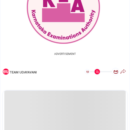
ADVERTISEMENT
ಅ
ಅ
TEAM UDAYAVANI