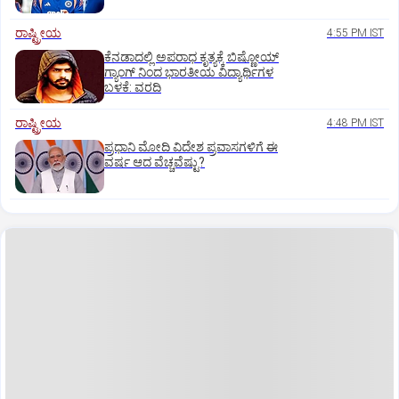
ರಾಷ್ಟ್ರೀಯ
4:55 PM IST
ಕೆನಡಾದಲ್ಲಿ ಅಪರಾಧ ಕೃತ್ಯಕ್ಕೆ ಬಿಷ್ಣೋಯ್
ಗ್ಯಾಂಗ್ ನಿಂದ ಭಾರತೀಯ ವಿದ್ಯಾರ್ಥಿಗಳ
ಬಳಕೆ: ವರದಿ
ರಾಷ್ಟ್ರೀಯ
4:48 PM IST
ಪ್ರಧಾನಿ ಮೋದಿ ವಿದೇಶ ಪ್ರವಾಸಗಳಿಗೆ ಈ
ವರ್ಷ ಆದ ವೆಚ್ಚವೆಷ್ಟು?