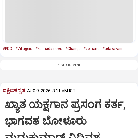
#PDO
#Villagers
#kannada news
#Change
#demand
#udayavani
ADVERTISEMENT
ದಕ್ಷಿಣಕನ್ನಡ
AUG 9, 2026, 8:11 AM IST
ಖ್ಯಾತ ಯಕ್ಷಗಾನ ಪ್ರಸಂಗ ಕರ್ತ,
ಭಾಗವತ ಬೋಳೂರು
ಮಧುಕುಮಾರ್ ವಿಧಿವಶ