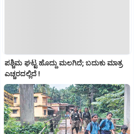
ಪಶ್ಚಿಮ ಘಟ್ಟ ಹೊದ್ದು ಮಲಗಿದೆ; ಬದುಕು ಮಾತ್ರ
ಎಚ್ಚರದಲ್ಲಿದೆ !