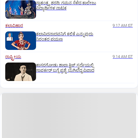
ಸ್ವಾತಂತ್ರ್ಯ ಶರಧಿ: ಗಮನ ಸೆಳೆದ ಕಾಲೇಜು
ವಿದ್ಯಾರ್ಥಿಗಳ ನಾಟಕ
ಕಲಾವಿಹಾರ
9:17 AM IST
ಕಲಾವಿದನಾದವನಿಗೆ ಕಲಿಕೆ ಎನ್ನುವುದು
ನಿರಂತರ ಪಯಣ
ರಾಷ್ಟ್ರೀಯ
9:14 AM IST
ಕಾಸರಗೋಡು ಶಾಲಾ ಕ್ವಿಜ್‌ ಸ್ಪರ್ಧೆಯಲ್ಲಿ
ಸಾವರ್ಕರ್‌ ಬಗ್ಗೆ ಪ್ರಶ್ನೆ: ಭುಗಿಲೆದ್ದ ವಿವಾದ