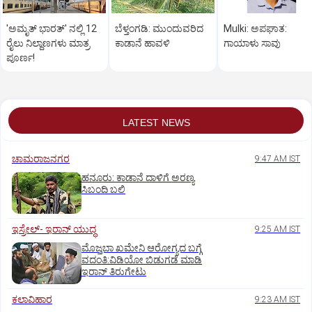
'ಅಮೃತ್‌ ಭಾರತ್‌' ನಲ್ಲಿ 12
ಬೆಳ್ತಂಗಡಿ: ಮುಂದುವರಿದ
Mulki: ಅಪಘಾತ:
ರೈಲು ನಿಲ್ದಾಣಗಳು ಮಾತ್ರ
ಕಾಡಾನೆ ಹಾವಳಿ
ಗಾಯಾಳು ಸಾವು
ಪೂರ್ಣ!
LATEST NEWS
ಚಾಮರಾಜನಗರ
9:47 AM IST
ಹನೂರು: ಕಾಡಾನೆ ದಾಳಿಗೆ ಅರಣ್ಯ
ಸಿಬಂದಿ ಬಲಿ
ಇಸ್ರೇಲ್- ಇರಾನ್‌ ಯುದ್ಧ
9:25 AM IST
ಮೊಜ್ತಬಾ ಖಮೇನಿ ಆರೋಗ್ಯದ ಬಗ್ಗೆ
ವದಂತಿ:ವಿಡಿಯೋ ಬಿಡುಗಡೆ ಮಾಡಿ
ಇರಾನ್‌ ತಿರುಗೇಟು
ಕಲಾವಿಹಾರ
9:23 AM IST