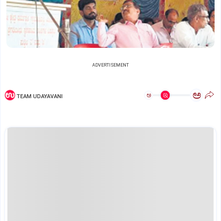
ADVERTISEMENT
ಅ
ಅ
TEAM UDAYAVANI