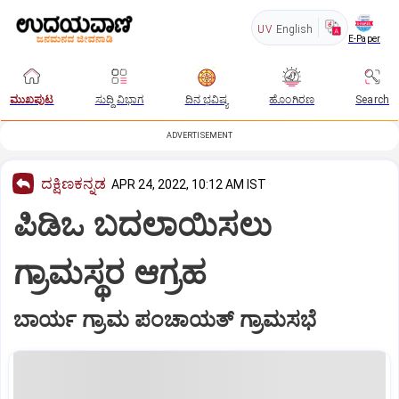
UV
English
E-Paper
ಮುಖಪುಟ
ಸುದ್ದಿ ವಿಭಾಗ
ದಿನ ಭವಿಷ್ಯ
ಹೊಂಗಿರಣ
Search
ADVERTISEMENT
ದಕ್ಷಿಣಕನ್ನಡ
APR 24, 2022, 10:12 AM IST
ಪಿಡಿಒ ಬದಲಾಯಿಸಲು
ಗ್ರಾಮಸ್ಥರ ಆಗ್ರಹ
ಬಾರ್ಯ ಗ್ರಾಮ ಪಂಚಾಯತ್‌ ಗ್ರಾಮಸಭೆ