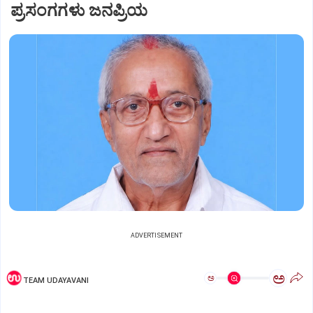
ಪ್ರಸಂಗಗಳು ಜನಪ್ರಿಯ
ADVERTISEMENT
ಅ
ಅ
TEAM UDAYAVANI