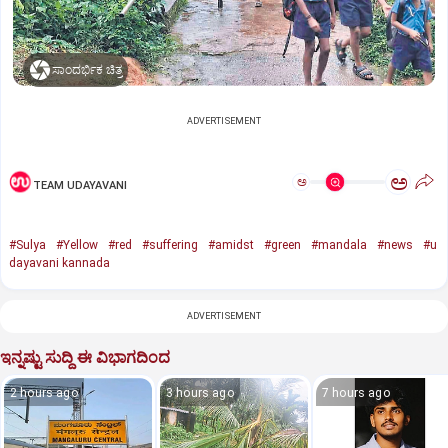
ಸಾಂದರ್ಭಿಕ ಚಿತ್ರ
ADVERTISEMENT
ಅ
ಅ
TEAM UDAYAVANI
#Sulya
#Yellow
#red
#suffering
#amidst
#green
#mandala
#news
#u
dayavani kannada
ADVERTISEMENT
ಇನ್ನಷ್ಟು ಸುದ್ದಿ ಈ ವಿಭಾಗದಿಂದ
2 hours ago
3 hours ago
7 hours ago