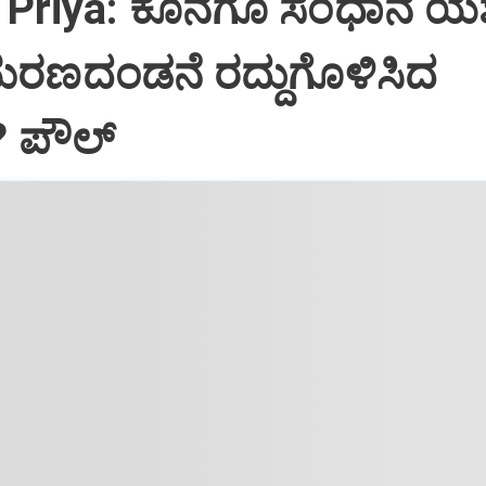
Priya: ಕೊನೆಗೂ ಸಂಧಾನ ಯಶಸ
ಮರಣದಂಡನೆ ರದ್ದುಗೊಳಿಸಿದ
? ಪೌಲ್