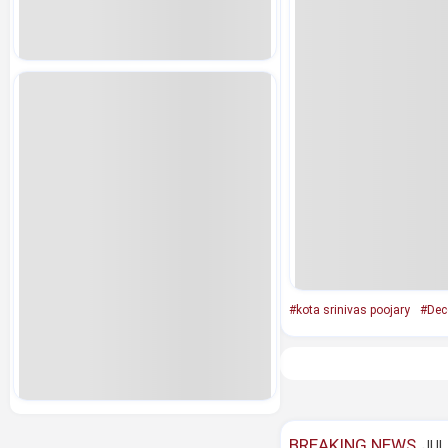
#kota srinivas poojary
#Dec
BREAKING NEWS
JUL 