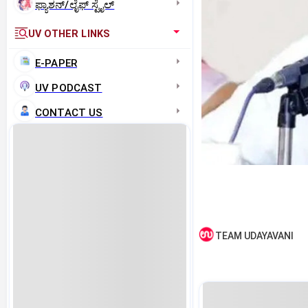
ಫ್ಯಾಶನ್/ಲೈಫ್‌ ಸ್ಟೈಲ್
UV OTHER LINKS
E-PAPER
UV PODCAST
CONTACT US
TEAM UDAYAVANI