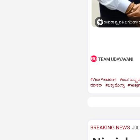
ಉಪರಾಷ್ಟ್ರಪತಿ ಜಗದೀಪ್‌ ಧ
TEAM UDAYAVANI
#Vice President
#ಉಪ ರಾಷ್ಟ್ರಪ
ಧನ್‌ಕರ್‌
#ಎಕ್ಸ್‌ ಪೋಸ್ಟ್
#resig
BREAKING NEWS
JUL 