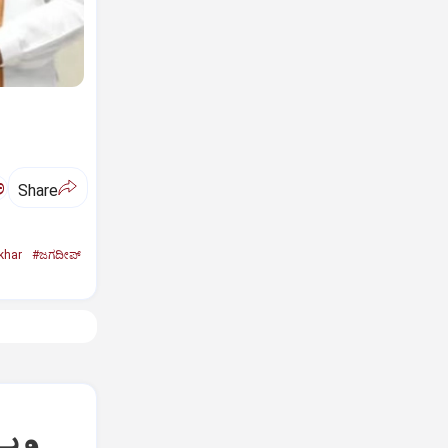
ಅ
Share
khar
#ಜಗದೀಪ್‌