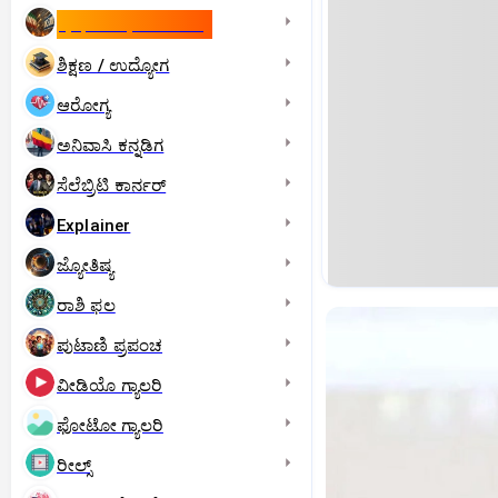
ಇಸ್ರೇಲ್- ಇರಾನ್‌ ಯುದ್ಧ
ಶಿಕ್ಷಣ / ಉದ್ಯೋಗ
ಆರೋಗ್ಯ
ಅನಿವಾಸಿ ಕನ್ನಡಿಗ
ಸೆಲೆಬ್ರಿಟಿ ಕಾರ್ನರ್‌
Explainer
ಜ್ಯೋತಿಷ್ಯ
ರಾಶಿ ಫಲ
ಪುಟಾಣಿ ಪ್ರಪಂಚ
ವೀಡಿಯೊ ಗ್ಯಾಲರಿ
ಫೋಟೋ ಗ್ಯಾಲರಿ
ರೀಲ್ಸ್