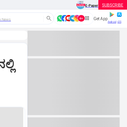
SUBSCRIBE
E-Paper
Get App
h News
Android
iOS
್ಲಿ