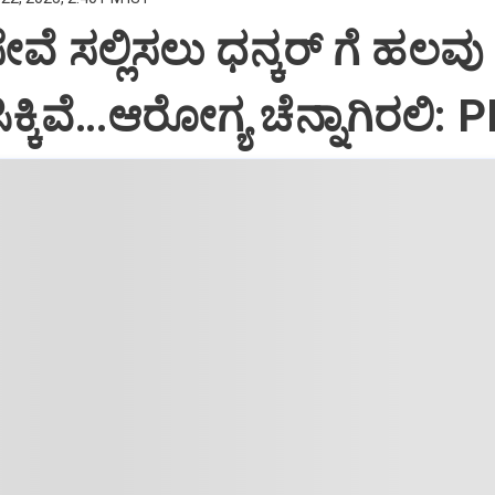
ಸೇವೆ ಸಲ್ಲಿಸಲು ಧನ್ಕರ್‌ ಗೆ ಹಲವು
್ಕಿವೆ…ಆರೋಗ್ಯ ಚೆನ್ನಾಗಿರಲಿ: 