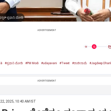
ನ್ಕರ್-ಪ್ರಧಾನಿ ಮೋದಿ
ADVERTISEMENT
ಅ
ತಿ
#ಪ್ರಧಾನಿ ಮೋದಿ
#PM Modi
#udayavani
#Tweet
#ರಾಜೀನಾಮೆ
#Jagdeep Dhan
n
ADVERTISEMENT
22, 2025, 10:40 AM IST