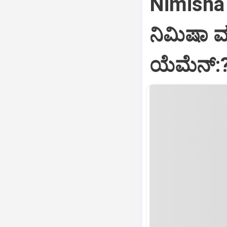
Nimisha 
ನಿಮಿಷಾ 
ಯೆಮೆನ್: