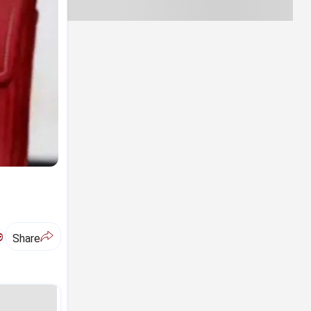
ಅ
Share