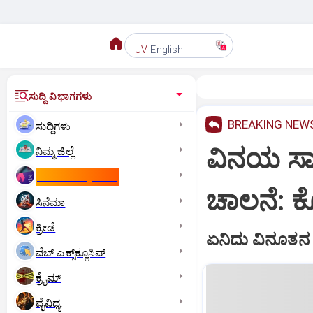
English
UV
ಸುದ್ದಿ ವಿಭಾಗಗಳು
BREAKING NEW
ಸುದ್ದಿಗಳು
ವಿನಯ ಸಾಮ
ನಿಮ್ಮ ಜಿಲ್ಲೆ
ಕಾಮನ್‌ ವೆಲ್ತ್‌ ಗೇಮ್ಸ್‌
ಚಾಲನೆ: ಕ
ಸಿನೆಮಾ
ಕ್ರೀಡೆ
ಏನಿದು ವಿನೂತನ
ವೆಬ್ ಎಕ್ಸ್‌ಕ್ಲೂಸಿವ್
ಕ್ರೈಮ್
ವೈವಿಧ್ಯ