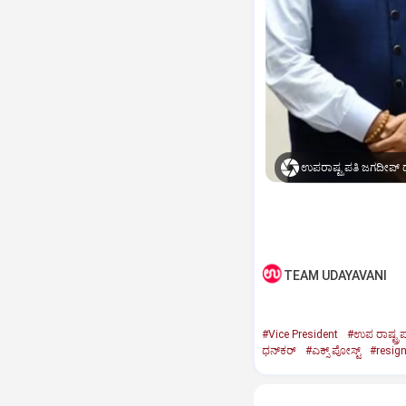
ಉಪರಾಷ್ಟ್ರಪತಿ ಜಗದೀಪ್‌ ಧ
TEAM UDAYAVANI
#Vice President
#ಉಪ ರಾಷ್ಟ್ರಪ
ಧನ್‌ಕರ್‌
#ಎಕ್ಸ್‌ ಪೋಸ್ಟ್
#resig