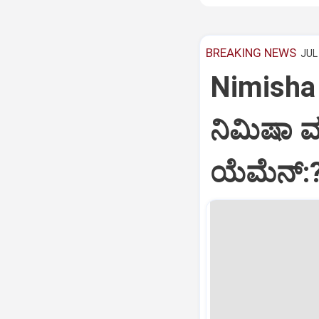
BREAKING NEWS
JUL 
Nimisha 
ನಿಮಿಷಾ 
ಯೆಮೆನ್: