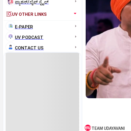
ಫ್ಯಾಶನ್/ಲೈಫ್‌ ಸ್ಟೈಲ್
UV OTHER LINKS
E-PAPER
UV PODCAST
CONTACT US
TEAM UDAYAVANI