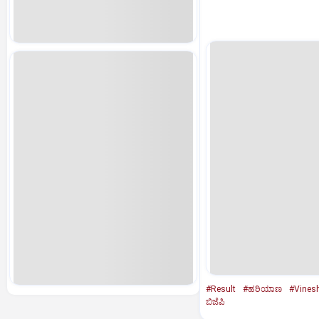
#Result
#ಹರಿಯಾಣ
#Vines
ಬಿಜೆಪಿ