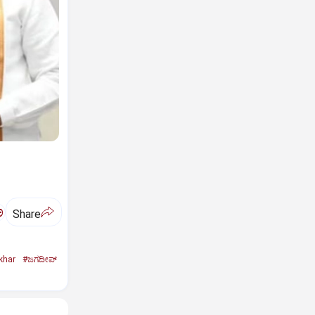
ಅ
Share
khar
#ಜಗದೀಪ್‌