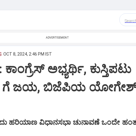
Searc
ADVERTISEMENT
S
OCT 8, 2024, 2:46 PM IST
ಾಂಗ್ರೆಸ್‌ ಅಭ್ಯರ್ಥಿ, ಕುಸ್ತಿಪಟು
 ಗೆ ಜಯ, ಬಿಜೆಪಿಯ ಯೋಗೇಶ್‌ 
ಂದು ಹರಿಯಾಣ ವಿಧಾನಸಭಾ ಚುನಾವಣೆ ಒಂದೇ ಹಂತದ