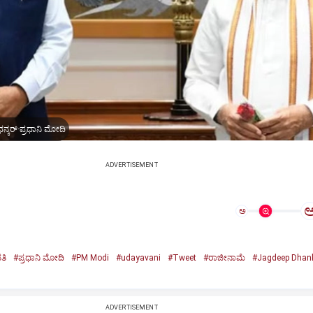
ನ್ಕರ್-ಪ್ರಧಾನಿ ಮೋದಿ
ADVERTISEMENT
ಅ
ತಿ
#ಪ್ರಧಾನಿ ಮೋದಿ
#PM Modi
#udayavani
#Tweet
#ರಾಜೀನಾಮೆ
#Jagdeep Dhan
n
ADVERTISEMENT