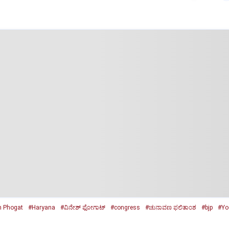
h Phogat
#Haryana
#ವಿನೇಶ್ ಫೋಗಾಟ್
#congress
#ಚುನಾವಣ ಫ‌ಲಿತಾಂಶ
#bjp
#Yo