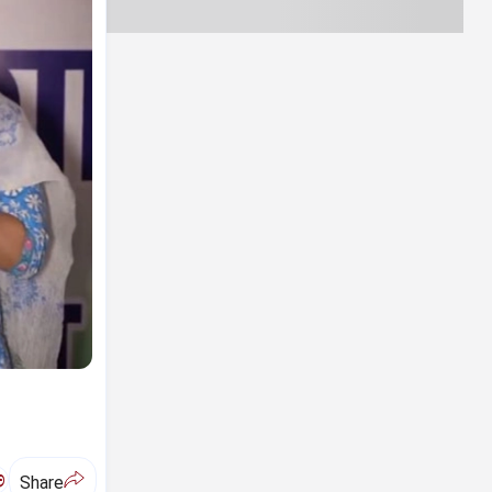
ಅ
Share