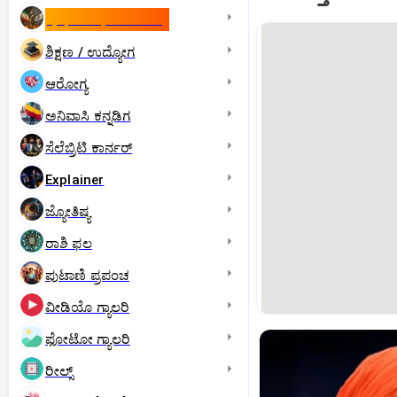
ಇಸ್ರೇಲ್- ಇರಾನ್‌ ಯುದ್ಧ
ಶಿಕ್ಷಣ / ಉದ್ಯೋಗ
ಆರೋಗ್ಯ
ಅನಿವಾಸಿ ಕನ್ನಡಿಗ
ಸೆಲೆಬ್ರಿಟಿ ಕಾರ್ನರ್‌
Explainer
ಜ್ಯೋತಿಷ್ಯ
ರಾಶಿ ಫಲ
ಪುಟಾಣಿ ಪ್ರಪಂಚ
ವೀಡಿಯೊ ಗ್ಯಾಲರಿ
ಫೋಟೋ ಗ್ಯಾಲರಿ
ರೀಲ್ಸ್