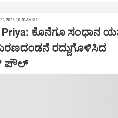
22, 2025, 10:40 AM IST
Priya: ಕೊನೆಗೂ ಸಂಧಾನ ಯಶಸ
ಮರಣದಂಡನೆ ರದ್ದುಗೊಳಿಸಿದ
? ಪೌಲ್