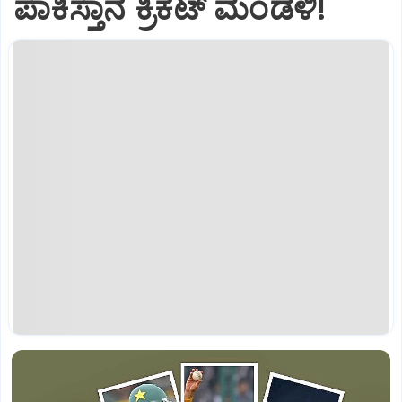
ಪಾಕಿಸ್ತಾನ ಕ್ರಿಕೆಟ್‌ ಮಂಡಳಿ!