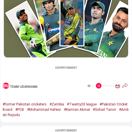
ADVERTISEMENT
ಅ
ಅ
TEAM UDAYAVANI
#former Pakistan cricketers
#Zambia
#Twenty20 league
#Pakistan Cricket
Board
#PCB
#Mohammad Hafeez
#Kamran Akmal
#Sohail Tanvir
#Amb
ati Rayudu
ADVERTISEMENT