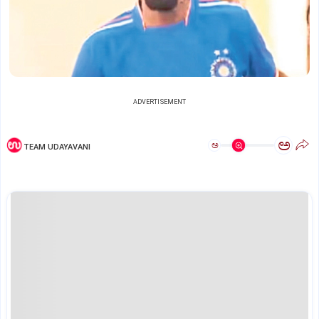
ADVERTISEMENT
ಅ
ಅ
TEAM UDAYAVANI