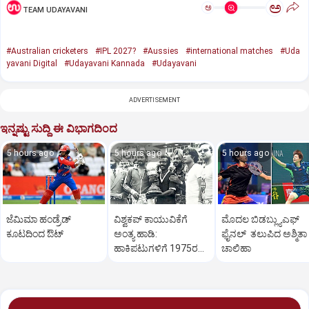
ಅ
ಅ
TEAM UDAYAVANI
#Australian cricketers
#IPL 2027?
#Aussies
#international matches
#Uda
yavani Digital
#Udayavani Kannada
#Udayavani
ADVERTISEMENT
ಇನ್ನಷ್ಟು ಸುದ್ದಿ ಈ ವಿಭಾಗದಿಂದ
5 hours ago
5 hours ago
5 hours ago
ಜೆಮಿಮಾ ಹಂಡ್ರೆಡ್‌
ವಿಶ್ವಕಪ್‌ ಕಾಯುವಿಕೆಗೆ
ಮೊದಲ ಬಿಡಬ್ಲ್ಯುಎಫ್‌
ಕೂಟದಿಂದ ಔಟ್‌
ಅಂತ್ಯ ಹಾಡಿ:
ಫೈನಲ್‌ ತಲುಪಿದ ಅಶ್ಮಿತಾ
ಹಾಕಿಪಟುಗಳಿಗೆ 1975ರ
ಚಾಲಿಹಾ
ಹೀರೋಗಳ ಕರೆ