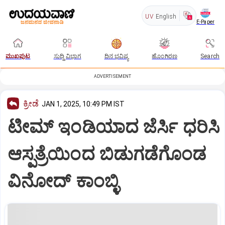
UV
English
E-Paper
ಮುಖಪುಟ
ಸುದ್ದಿ ವಿಭಾಗ
ದಿನ ಭವಿಷ್ಯ
ಹೊಂಗಿರಣ
Search
ADVERTISEMENT
ಕ್ರೀಡೆ
JAN 1, 2025, 10:49 PM IST
ಟೀಮ್‌ ಇಂಡಿಯಾದ ಜೆರ್ಸಿ ಧರಿಸಿ
ಆಸ್ಪತ್ರೆಯಿಂದ ಬಿಡುಗಡೆಗೊಂಡ
ವಿನೋದ್‌ ಕಾಂಬ್ಳಿ