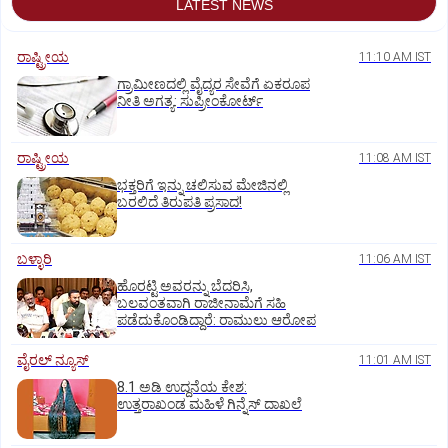
LATEST NEWS
ರಾಷ್ಟ್ರೀಯ
11:10 AM IST
ಗ್ರಾಮೀಣದಲ್ಲಿ ವೈದ್ಯರ ಸೇವೆಗೆ ಏಕರೂಪ
ನೀತಿ ಅಗತ್ಯ: ಸುಪ್ರೀಂಕೋರ್ಟ್‌
ರಾಷ್ಟ್ರೀಯ
11:08 AM IST
ಭಕ್ತರಿಗೆ ಇನ್ನು ಚಲಿಸುವ ಮೇಜಿನಲ್ಲಿ
ಬರಲಿದೆ ತಿರುಪತಿ ಪ್ರಸಾದ!
ಬಳ್ಳಾರಿ
11:06 AM IST
ಹೊರಟ್ಟಿ ಅವರನ್ನು ಬೆದರಿಸಿ,
ಬಲವಂತವಾಗಿ ರಾಜೀನಾಮೆಗೆ ಸಹಿ
ಪಡೆದುಕೊಂಡಿದ್ದಾರೆ: ರಾಮುಲು ಆರೋಪ
ವೈರಲ್ ನ್ಯೂಸ್
11:01 AM IST
8.1 ಅಡಿ ಉದ್ದನೆಯ ಕೇಶ:
ಉತ್ತರಾಖಂಡ ಮಹಿಳೆ ಗಿನ್ನೆಸ್‌ ದಾಖಲೆ