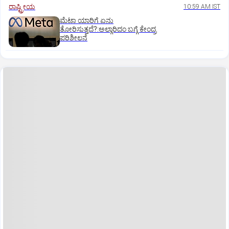
ರಾಷ್ಟ್ರೀಯ
10:59 AM IST
ಮೆಟಾ ಯಾರಿಗೆ ಏನು
ತೋರಿಸುತ್ತದೆ?:ಅಲ್ಗಾರಿದಂ ಬಗ್ಗೆ ಕೇಂದ್ರ
ಪರಿಶೀಲನೆ