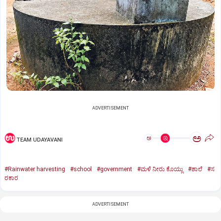
ADVERTISEMENT
ಅ
ಅ
TEAM UDAYAVANI
#Rainwater harvesting
#school
#government
#ಮಳೆ ನೀರು ಕೊಯ್ಲು
#ಶಾಲೆ
#ಸ
ರಕಾರ
ADVERTISEMENT