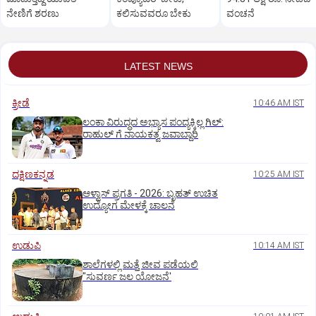
ನೇಣಿಗೆ ಶರಣು
ಕಲಿಸುವವರೂ ಬೇಕು
ವಂಚನೆ
LATEST NEWS
ಕ್ರೀಡೆ
10:46 AM IST
ಲಂಕಾ ವಿರುದ್ಧದ ಅಭ್ಯಾಸ ಪಂದ್ಯಕ್ಕಿಲ್ಲ ಗಿಲ್:‌
ರಾಹುಲ್‌ ಗೆ ನಾಯಕತ್ವ ಜವಾಬ್ದಾರಿ
ದಕ್ಷಿಣಕನ್ನಡ
10:25 AM IST
ಆಳ್ವಾಸ್‌ ಪ್ರಗತಿ - 2026: ಬೃಹತ್ ಉಚಿತ
ಉದ್ಯೋಗ ಮೇಳಕ್ಕೆ ಚಾಲನೆ
ಉಡುಪಿ
10:14 AM IST
ಶಾಲೆಗಳಲ್ಲಿ ಮತ್ತೆ ಜೀವ ಪಡೆಯಲಿ
"ಸುವರ್ಣ ಜಲ ಯೋಜನೆ'