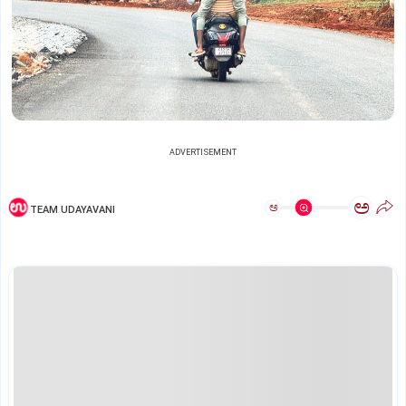
ADVERTISEMENT
ಅ
ಅ
TEAM UDAYAVANI