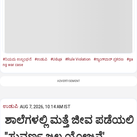
#ನಿಯಮ ಉಲ್ಲಂಘನೆ
#ಉಡುಪಿ
#Udupi
#Rule Violation
#ಗ್ಯಾಂಗ್‌ವಾರ್‌ ಪ್ರಕರಣ
#ga
ng war case
ADVERTISEMENT
ಉಡುಪಿ
AUG 7, 2026, 10:14 AM IST
ಶಾಲೆಗಳಲ್ಲಿ ಮತ್ತೆ ಜೀವ ಪಡೆಯಲಿ
"ಸುವರ್ಣ ಜಲ ಯೋಜನೆ'