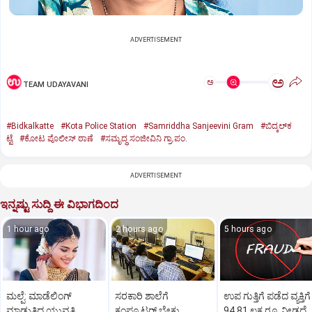
ADVERTISEMENT
ಅ
ಅ
TEAM UDAYAVANI
#Bidkalkatte
#Kota Police Station
#Samriddha Sanjeevini Gram
#ಬಿದ್ಕಲ್‌ಕ
ಟ್ಟೆ
#ಕೋಟ ಪೊಲೀಸ್‌ ಠಾಣೆ
#ಸಮೃದ್ಧ ಸಂಜೀವಿನಿ ಗ್ರಾ.ಪಂ.
ADVERTISEMENT
ಇನ್ನಷ್ಟು ಸುದ್ದಿ ಈ ವಿಭಾಗದಿಂದ
1 hour ago
2 hours ago
5 hours ago
ಮಲ್ಪೆ: ಮಾಡೆಲಿಂಗ್
ಸರಕಾರಿ ಶಾಲೆಗೆ
ಉಪ ಗುತ್ತಿಗೆ ಪಡೆದ ವ್ಯಕ್ತಿಗೆ
ಮಾಡುತ್ತಿದ್ದ ಯುವತಿ
ಕಂಪ್ಯೂಟರ್‌ ಬೇಕು,
94.81 ಲಕ್ಷ ರೂ. ನೀಡದೆ