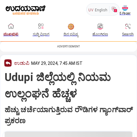
UV
English
E-Paper
ಮುಖಪುಟ
ಸುದ್ದಿ ವಿಭಾಗ
ದಿನ ಭವಿಷ್ಯ
ಹೊಂಗಿರಣ
Search
ADVERTISEMENT
ಉಡುಪಿ
MAY 29, 2024, 7:45 AM IST
Udupi ಜಿಲ್ಲೆಯಲ್ಲಿ ನಿಯಮ
ಉಲ್ಲಂಘನೆ ಹೆಚ್ಚಳ
ಹೆಚ್ಚು ಚರ್ಚೆಯಾಗುತ್ತಿರುವ ರೌಡಿಗಳ ಗ್ಯಾಂಗ್‌ವಾರ್‌
ಪ್ರಕರಣ