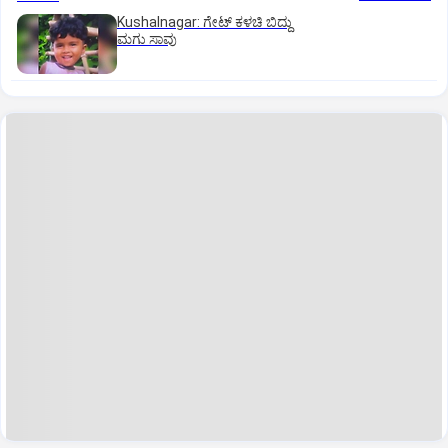
Kushalnagar: ಗೇಟ್ ಕಳಚಿ ಬಿದ್ದು
ಮಗು ಸಾವು