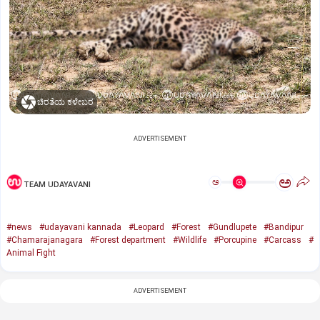
ಚಿರತೆಯ ಕಳೇಬರ
ADVERTISEMENT
ಅ
ಅ
TEAM UDAYAVANI
#news
#udayavani kannada
#Leopard
#Forest
#Gundlupete
#Bandipur
#Chamarajanagara
#Forest department
#Wildlife
#Porcupine
#Carcass
#
Animal Fight
ADVERTISEMENT