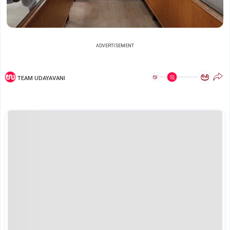
ADVERTISEMENT
ಅ
ಅ
TEAM UDAYAVANI