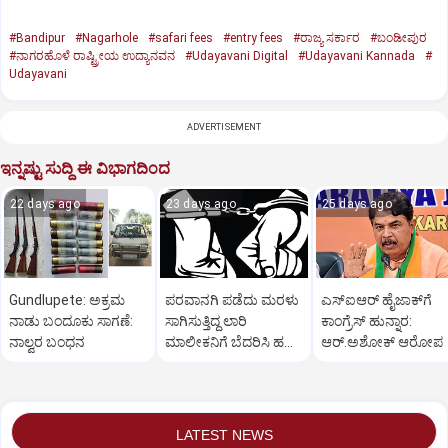
#Bandipur
#Nagarhole
#safari fees
#entry fees
#ರಾಜ್ಯ ಸರ್ಕಾರ
#ಬಂಡೀಪುರ
#ನಾಗರಹೊಳೆ ರಾಷ್ಟ್ರೀಯ ಉದ್ಯಾನವನ
#Udayavani Digital
#Udayavani Kannada
#
Udayavani
ADVERTISEMENT
ಇನ್ನಷ್ಟು ಸುದ್ದಿ ಈ ವಿಭಾಗದಿಂದ
22 days ago
23 days ago
25 days ago
Gundlupete: ಅಕ್ರಮ
ಪರವಾನಗಿ ಪಡೆದು ಮರಳು
ಎಸ್‌ಐಆರ್‌ ಹೈಜಾಕ್‌ಗೆ
ನಾಡು ಬಂದೂಕು ಸಾಗಣೆ:
ಸಾಗಿಸುತ್ತಿದ್ದ ಲಾರಿ
ಕಾಂಗ್ರೆಸ್‌ ಹುನ್ನಾರ:
ನಾಲ್ವರ ಬಂಧನ
ಮಾಲೀಕನಿಗೆ ಬೆದರಿಸಿ ಹಣ
ಆರ್‌.ಅಶೋಕ್‌ ಆರೋಪ
ವಸೂಲಿ; ಮೂವರು ಅರೆಸ್ಟ್
LATEST NEWS