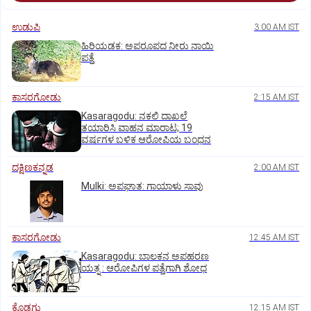
ಉಡುಪಿ
3:00 AM IST
ಹಿರಿಯಡಕ: ಅಪರೂಪದ ನೀರು ನಾಯಿ
ಪತ್ತೆ
ಕಾಸರಗೋಡು
2:15 AM IST
Kasaragodu: ನಕಲಿ ದಾಖಲೆ
ತಯಾರಿಸಿ ವಾಹನ ಮಾರಾಟ; 19
ವರ್ಷಗಳ ಬಳಿಕ ಆರೋಪಿಯ ಬಂಧನ
ದಕ್ಷಿಣಕನ್ನಡ
2:00 AM IST
Mulki: ಅಪಘಾತ: ಗಾಯಾಳು ಸಾವು
ಕಾಸರಗೋಡು
12:45 AM IST
Kasaragodu: ಬಾಲಕನ ಅಪಹರಣ
ಯತ್ನ : ಆರೋಪಿಗಳ ಪತ್ತೆಗಾಗಿ ಶೋಧ
ಕೊಡಗು
12:15 AM IST