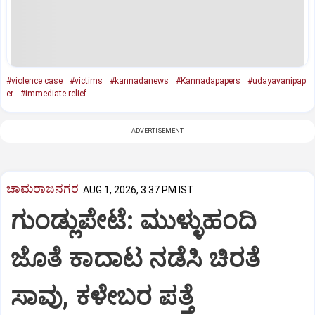
#violence case
#victims
#kannadanews
#Kannadapapers
#udayavanipap
er
#immediate relief
ADVERTISEMENT
ಚಾಮರಾಜನಗರ
AUG 1, 2026, 3:37 PM IST
ಗುಂಡ್ಲುಪೇಟೆ: ಮುಳ್ಳುಹಂದಿ
ಜೊತೆ ಕಾದಾಟ ನಡೆಸಿ ಚಿರತೆ
ಸಾವು, ಕಳೇಬರ ಪತ್ತೆ