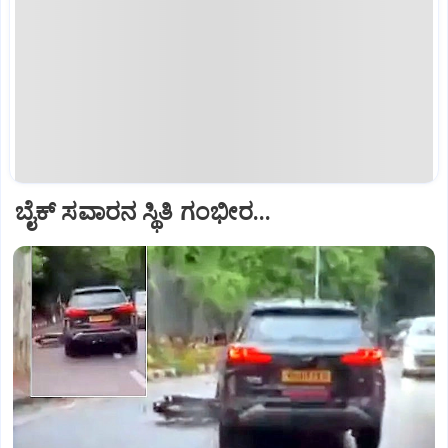
ಬೈಕ್ ಸವಾರನ ಸ್ಥಿತಿ ಗಂಭೀರ...