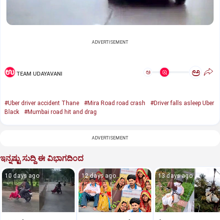
ADVERTISEMENT
ಅ
ಅ
TEAM UDAYAVANI
#Uber driver accident Thane
#Mira Road road crash
#Driver falls asleep Uber
Black
#Mumbai road hit and drag
ADVERTISEMENT
ಇನ್ನಷ್ಟು ಸುದ್ದಿ ಈ ವಿಭಾಗದಿಂದ
10 days ago
12 days ago
13 days ago