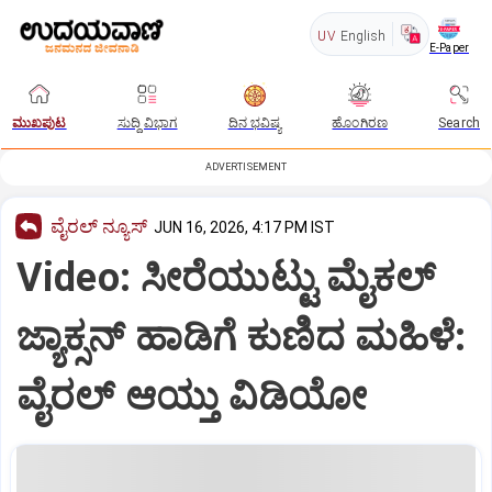
UV
English
E-Paper
ಮುಖಪುಟ
ಸುದ್ದಿ ವಿಭಾಗ
ದಿನ ಭವಿಷ್ಯ
ಹೊಂಗಿರಣ
Search
ADVERTISEMENT
ವೈರಲ್ ನ್ಯೂಸ್
JUN 16, 2026, 4:17 PM IST
Video: ಸೀರೆಯುಟ್ಟು ಮೈಕಲ್‌
ಜ್ಯಾಕ್ಸನ್‌ ಹಾಡಿಗೆ ಕುಣಿದ ಮಹಿಳೆ:
ವೈರಲ್‌ ಆಯ್ತು ವಿಡಿಯೋ