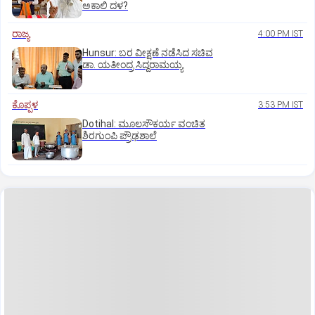
ಅಕಾಲಿ ದಳ?
ರಾಜ್ಯ
4:00 PM IST
Hunsur: ಬರ ವೀಕ್ಷಣೆ ನಡೆಸಿದ ಸಚಿವ
ಡಾ. ಯತೀಂದ್ರ ಸಿದ್ದರಾಮಯ್ಯ
ಕೊಪ್ಪಳ
3:53 PM IST
Dotihal: ಮೂಲಸೌಕರ್ಯ ವಂಚಿತ
ಶಿರಗುಂಪಿ ಪ್ರೌಢಶಾಲೆ