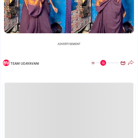
ADVERTISEMENT
ಅ
ಅ
TEAM UDAYAVANI