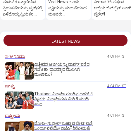
ಮದುವೆಗೆ ಒತ್ತಾಯಿಸಿದ
Viral News: ಒಂದೇ
ಕೇರಳದ 76 ವರ್ಷದ
ಪ್ರಿಯತಮೆಯನ್ನು ಬೈಕ್‌ನಲ್ಲಿ
ವ್ಯಕ್ತಿಯನ್ನು ಮದುವೆಯಾದ
ಅಜ್ಜಿಯ ಜಿಪ್‌ಲೈನ್‌ ಸವಾರ
ಎಳೆದೊಯ್ದ ಪ್ರಿಯಕರ:
ಮೂವರು
ವೈರಲ್‌!
Video Viral
ಸಹೋದರಿಯರು;
ಕಾರಣವೇನು ಗೊತ್ತಾ?
LATEST NEWS
ಸೌತ್‌ ಸಿನಿಮಾ
4:09 PM IST
ವಿಚ್ಛೇದನ ಅರ್ಜಿಯನ್ನು ವಾಪಸ್‌ ಪಡೆದ
ಸಂಗೀತಾ: ದಾಂಪತ್ಯದ ಮುನಿಸಿಗೆ
ಮುಲಾಮು?
ಜಗತ್ತು
4:04 PM IST
Thailand: ವಿದ್ಯಾರ್ಥಿ ಗುಂಡಿನ ದಾಳಿಗೆ 3
ಶಿಕ್ಷಕರು, ವಿದ್ಯಾರ್ಥಿಗಳು ಸೇರಿ 8 ಮಂದಿ
ಸಾವು
ರಾಷ್ಟ್ರೀಯ
4:01 PM IST
ಮೋದಿ–ಸುಖ್ಬೀರ್ ಮಹತ್ವದ ಭೇಟಿ: ಮತ್ತೆ
ಒಂದಾಗಲಿವೆಯೇ ಬಿಜೆಪಿ–ಶಿರೋಮಣಿ