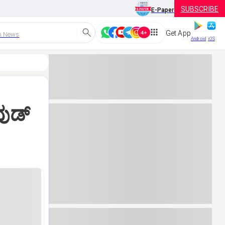
SUBSCRIBE
E-Paper
Get App
h News
Android
iOS
ುಡ್‌