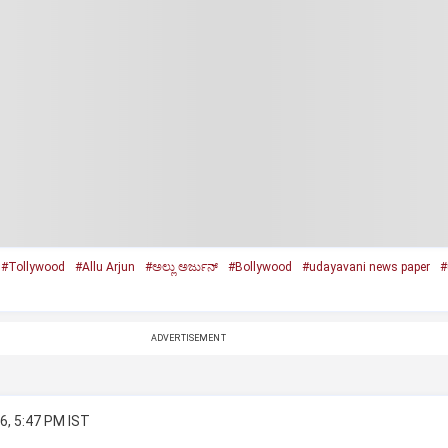
#Tollywood
#Allu Arjun
#ಅಲ್ಲು ಅರ್ಜುನ್‌
#Bollywood
#udayavani news paper
#
ADVERTISEMENT
6, 5:47 PM IST