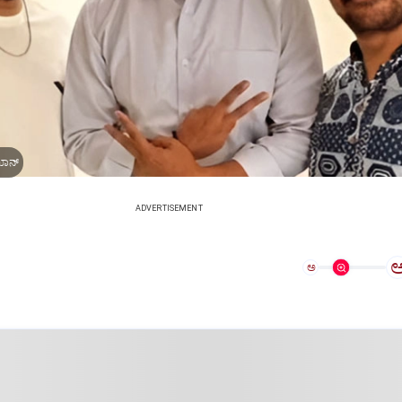
 ಖಾನ್
ADVERTISEMENT
ಅ