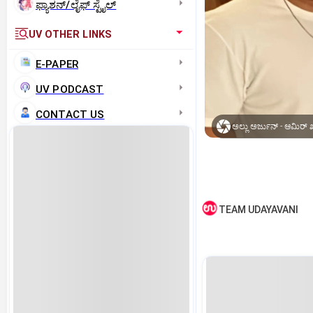
ಫ್ಯಾಶನ್/ಲೈಫ್‌ ಸ್ಟೈಲ್
UV OTHER LINKS
E-PAPER
UV PODCAST
CONTACT US
ಅಲ್ಲು ಅರ್ಜುನ್‌ - ಆಮಿರ್‌
TEAM UDAYAVANI