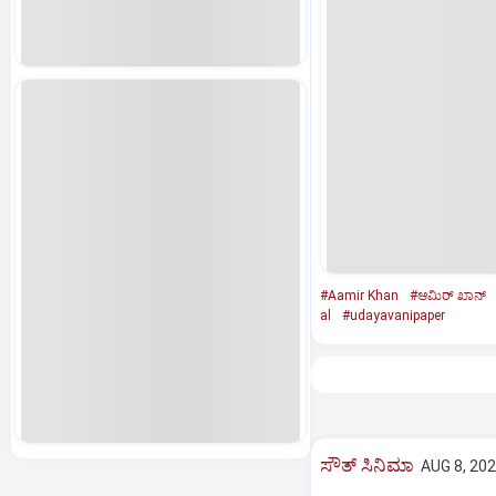
#Aamir Khan
#ಆಮಿರ್‌ ಖಾನ್‌
al
#udayavanipaper
ಸೌತ್‌ ಸಿನಿಮಾ
AUG 8, 202