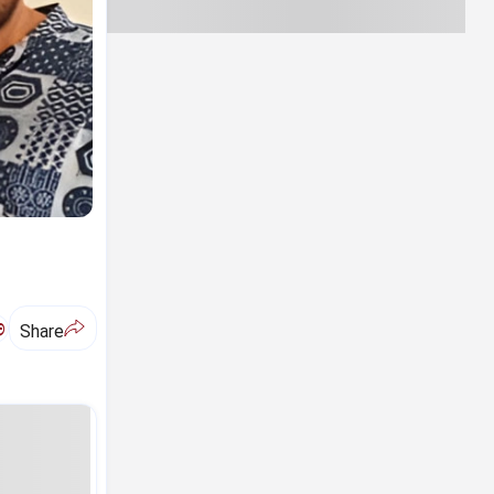
ಅ
Share