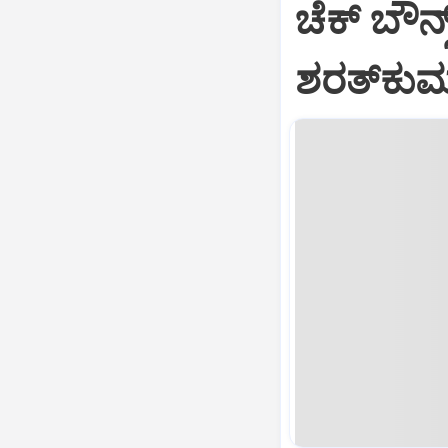
ಚೆಕ್ ಬೌನ್
ಶರತ್‌ಕುಮ