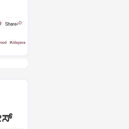
ಅ
Share
wood
#Udayava
ೀಸ್