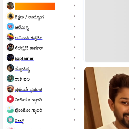
ಇಸ್ರೇಲ್- ಇರಾನ್‌ ಯುದ್ಧ
ಶಿಕ್ಷಣ / ಉದ್ಯೋಗ
ಆರೋಗ್ಯ
ಅನಿವಾಸಿ ಕನ್ನಡಿಗ
ಸೆಲೆಬ್ರಿಟಿ ಕಾರ್ನರ್‌
Explainer
ಜ್ಯೋತಿಷ್ಯ
ರಾಶಿ ಫಲ
ಪುಟಾಣಿ ಪ್ರಪಂಚ
ವೀಡಿಯೊ ಗ್ಯಾಲರಿ
ಫೋಟೋ ಗ್ಯಾಲರಿ
ರೀಲ್ಸ್