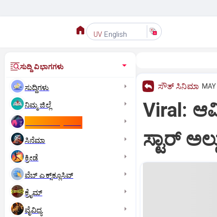
English
UV
ಸುದ್ದಿ ವಿಭಾಗಗಳು
ಸೌತ್‌ ಸಿನಿಮಾ
MAY 
ಸುದ್ದಿಗಳು
Viral: ಆ
ನಿಮ್ಮ ಜಿಲ್ಲೆ
ಕಾಮನ್‌ ವೆಲ್ತ್‌ ಗೇಮ್ಸ್‌
ಸ್ಟಾರ್ ಅಲ್
ಸಿನೆಮಾ
ಕ್ರೀಡೆ
ವೆಬ್ ಎಕ್ಸ್‌ಕ್ಲೂಸಿವ್
ಕ್ರೈಮ್
ವೈವಿಧ್ಯ