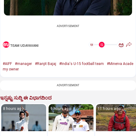
ADVERTISEMENT
ಅ
ಅ
TEAM UDAYAVANI
#AIFF
#manager
#Ranjit Bajaj
#India's U-15 football team
#Minerva Acade
my owner
ADVERTISEMENT
ಇನ್ನಷ್ಟು ಸುದ್ದಿ ಈ ವಿಭಾಗದಿಂದ
8 hours ago
9 hours ago
11 hours ago