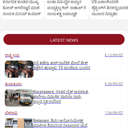
ಕರ್ನಾಟಕ ತಂಡದ ಮುಖ್ಯ
ಲಂಕಾ ವಿರುದ್ಧದ ಅಭ್ಯಾಸ
US:ಏಕಾಂಗಿಯಾಗಿ
ಕೋಚ್‌ ಆಗಲಿದ್ದಾರೆ ಮಾಜಿ
ಪಂದ್ಯಕ್ಕಿಲ್ಲ ಗಿಲ್:‌ ರಾಹುಲ್‌ ಗೆ
ಟ್ರೆಕ್ಕಿಂಗ್‌ಗೆ ತೆರಳಿದ್ದ ಭಾರತ
ನಾಯಕ ವಿನಯ್‌ ಕುಮಾರ್
ನಾಯಕತ್ವ ಜವಾಬ್ದಾರಿ
ಮೂಲದ ವಿದ್ಯಾರ್ಥಿ
ಶವವಾಗಿ ಪತ್ತೆ
LATEST NEWS
ರಾಷ್ಟ್ರೀಯ
8:13 PM IST
ರಸ್ತೆ ತಡೆದು ಕಾರ್ ಬಾನೆಟ್ ಮೇಲೆ ಕೇಕ್
ಕತ್ತರಿಸಿ ಹುಚ್ಚಾಟ: 10 ಮಂದಿಯ ಬಂಧನ
ತುಮಕೂರು
8:06 PM IST
Koratagere: ಭೀಕರ ಬೈಕ್ ಅಪಘಾತ,
ಕಾಲೇಜು ವಿದ್ಯಾರ್ಥಿ ದಾರುಣ ಸಾವು,
ಇಬ್ಬರ ಸ್ಥಿತಿ ಗಂಭೀರ
ಬೆಳಗಾವಿ
7:56 PM IST
Belagavi: ಶಿವಂ ಅಸೋಸಿಯೇಟ್ಸ್
ಮಾಲೀಕ ಶಿವಾನಂದ ನೀಲಣ್ಣವರ ಮನೆ