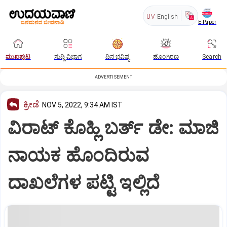
UV
English
E-Paper
ಮುಖಪುಟ
ಸುದ್ದಿ ವಿಭಾಗ
ದಿನ ಭವಿಷ್ಯ
ಹೊಂಗಿರಣ
Search
ADVERTISEMENT
ಕ್ರೀಡೆ
NOV 5, 2022, 9:34 AM IST
ವಿರಾಟ್ ಕೊಹ್ಲಿ ಬರ್ತ್ ಡೇ: ಮಾಜಿ
ನಾಯಕ ಹೊಂದಿರುವ
ದಾಖಲೆಗಳ ಪಟ್ಟಿ ಇಲ್ಲಿದೆ