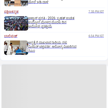
ಮೇಲೆ ಇಡಿ‌ ದಾಳಿ
ದಕ್ಷಿಣಕನ್ನಡ
7:35 PM IST
ಆಳ್ವಾಸ್‌ ಪ್ರಗತಿ - 2026: ಬೃಹತ್ ಉಚಿತ
ಉದ್ಯೋಗ ಮೇಳದ ಮೊದಲ ದಿನ
ಅಮೋಘ ಪ್ರತಿಕ್ರಿಯೆ
ಬಾಲಿವುಡ್‌
6:54 PM IST
ಆಸ್ಪತ್ರೆಗೆ ದಾಖಲಾದ ಹಿರಿಯ ನಟ
ಮಿಥುನ್ ಚಕ್ರವರ್ತಿ: ಆರೋಗ್ಯ ವಿಚಾರಿಸಿದ
ಸಿಎಂ