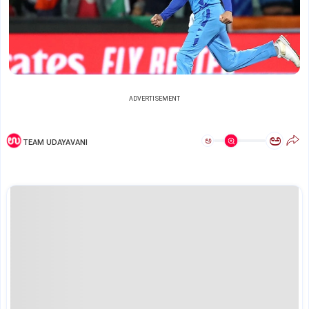
ADVERTISEMENT
ಅ
ಅ
TEAM UDAYAVANI