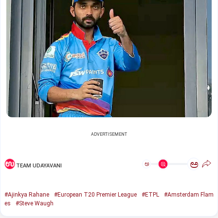
ADVERTISEMENT
ಅ
ಅ
TEAM UDAYAVANI
#Ajinkya Rahane
#European T20 Premier League
#ETPL
#Amsterdam Flam
es
#Steve Waugh