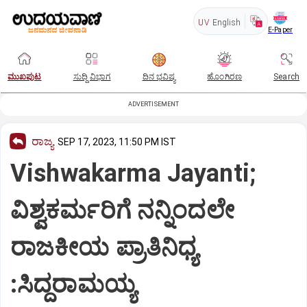
UV
English
E-Paper
ಮುಖಪುಟ
ಸುದ್ದಿ ವಿಭಾಗ
ದಿನ ಭವಿಷ್ಯ
ಹೊಂಗಿರಣ
Search
ADVERTISEMENT
ರಾಜ್ಯ
SEP 17, 2023, 11:50 PM IST
Vishwakarma Jayanti;
ವಿಶ್ವಕರ್ಮರಿಗೆ ನನ್ನಿಂದಲೇ
ರಾಜಕೀಯ ಪ್ರಾತಿನಿಧ್ಯ
:ಸಿದ್ದರಾಮಯ್ಯ