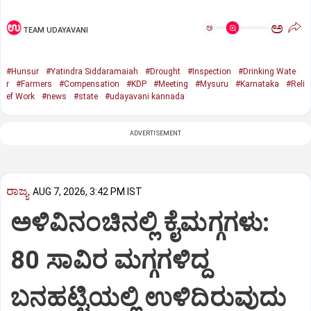
ಅ
ಅ
TEAM UDAYAVANI
#Hunsur
#Yatindra Siddaramaiah
#Drought
#Inspection
#Drinking Wate
r
#Farmers
#Compensation
#KDP
#Meeting
#Mysuru
#Karnataka
#Reli
ef Work
#news
#state
#udayavani kannada
ADVERTISEMENT
ರಾಜ್ಯ
AUG 7, 2026, 3:42 PM IST
ಅಳಿವಿನಂಚಿನಲ್ಲಿ ಕೈಮಗ್ಗಗಳು:
80 ಸಾವಿರ ಮಗ್ಗಗಳಿದ್ದ
ಬನಹಟ್ಟಿಯಲ್ಲಿ ಉಳಿದಿರುವುದು