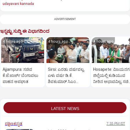
udayavani kannada
ADVERTISEMENT
ಇನ್ನಷ್ಟು ಸುದ್ದಿ ಈ ವಿಭಾಗದಿಂದ
4 hours ago
4 hours ago
4 hours ago
Ajjampura: ಸಚಿವ
Sirsi: ಎರಡು ವರ್ಷವಲ್ಲ,
Hosapete: ವಿಜಯನ
ಕೆ.ಜೆ.ಜಾರ್ಜ್ ಬೆಂಗಾವಲು
ಏಳು ವರ್ಷ ಡಿ.ಕೆ.
ಜಿಲ್ಲೆಯಲ್ಲಿ ಕುಡಿಯುವ
ವಾಹನ ಅಪಘಾತ
ಶಿವಕುಮಾರ್ ಸಿಎಂ
ನೀರಿನ ಅಭಾವವಿಲ್ಲ; ಸಚಿ
ಆಗಬೇಕು: ಲಕ್ಷ್ಮಣ ಸವದಿ
ಜಮೀರ್ ಅಹಮದ್ ವಿಶ್ವ
LATEST NEWS
ದಕ್ಷಿಣಕನ್ನಡ
7:35 PM IST