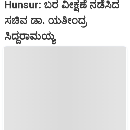
Hunsur: ಬರ ವೀಕ್ಷಣೆ ನಡೆಸಿದ
ಸಚಿವ ಡಾ. ಯತೀಂದ್ರ
ಸಿದ್ದರಾಮಯ್ಯ