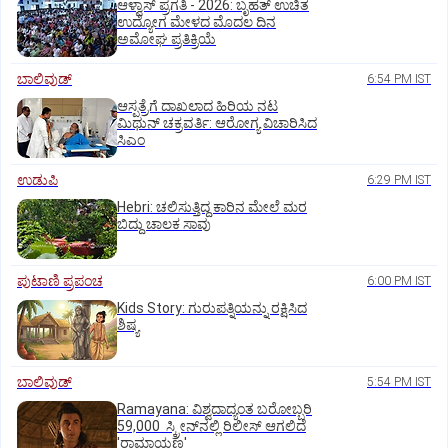
ಆಳ್ವಾಸ್‌ ಪ್ರಗತಿ - 2026: ಬೃಹತ್ ಉಚಿತ
ಉದ್ಯೋಗ ಮೇಳದ ಮೊದಲ ದಿನ
ಅಮೋಘ ಪ್ರತಿಕ್ರಿಯೆ
ಬಾಲಿವುಡ್‌
6:54 PM IST
ಆಸ್ಪತ್ರೆಗೆ ದಾಖಲಾದ ಹಿರಿಯ ನಟ
ಮಿಥುನ್ ಚಕ್ರವರ್ತಿ: ಆರೋಗ್ಯ ವಿಚಾರಿಸಿದ
ಸಿಎಂ
ಉಡುಪಿ
6:29 PM IST
Hebri: ಚಲಿಸುತ್ತಿದ್ದ ಕಾರಿನ ಮೇಲೆ ಮರ
ಬಿದ್ದು ಚಾಲಕ ಸಾವು
ಪುಟಾಣಿ ಪ್ರಪಂಚ
6:00 PM IST
Kids Story: ಗುರುಪತ್ನಿಯನ್ನು ರಕ್ಷಿಸಿದ
ಶಿಷ್ಯ
ಬಾಲಿವುಡ್‌
5:54 PM IST
Ramayana: ವಿಶ್ವದಾದ್ಯಂತ ಬರೋಬ್ಬರಿ
59,000 ಸ್ಕ್ರೀನ್‌ನಲ್ಲಿ ರಿಲೀಸ್‌ ಆಗಲಿದೆ
'ರಾಮಾಯಣ'