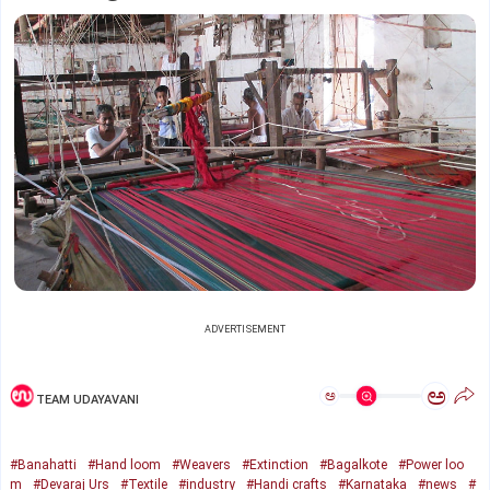
ADVERTISEMENT
ಅ
ಅ
TEAM UDAYAVANI
#Banahatti
#Hand loom
#Weavers
#Extinction
#Bagalkote
#Power loo
m
#Devaraj Urs
#Textile
#industry
#Handi crafts
#Karnataka
#news
#