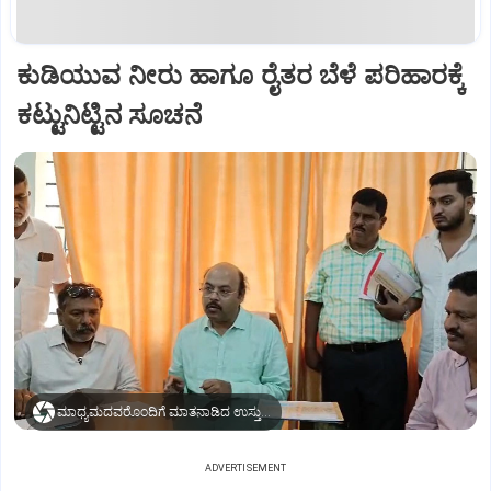
ಕುಡಿಯುವ ನೀರು ಹಾಗೂ ರೈತರ ಬೆಳೆ ಪರಿಹಾರಕ್ಕೆ
ಕಟ್ಟುನಿಟ್ಟಿನ ಸೂಚನೆ
ಮಾಧ್ಯಮದವರೊಂದಿಗೆ ಮಾತನಾಡಿದ ಉಸ್ತುವಾರಿ ಸಚಿವ ಡಾ. ಯತೀಂದ್ರ ಸಿದ್ದರಾಮಯ್ಯ
ADVERTISEMENT