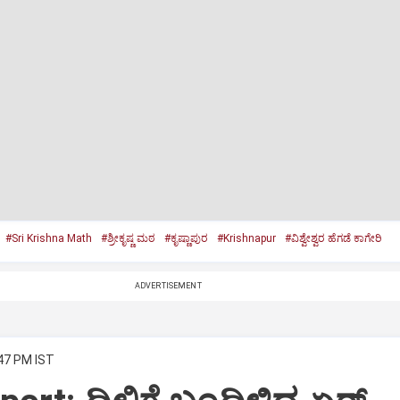
#Sri Krishna Math
#ಶ್ರೀಕೃಷ್ಣ ಮಠ
#ಕೃಷ್ಣಾಪುರ
#Krishnapur
#ವಿಶ್ವೇಶ್ವರ ಹೆಗಡೆ ಕಾಗೇರಿ
ADVERTISEMENT
:47 PM IST