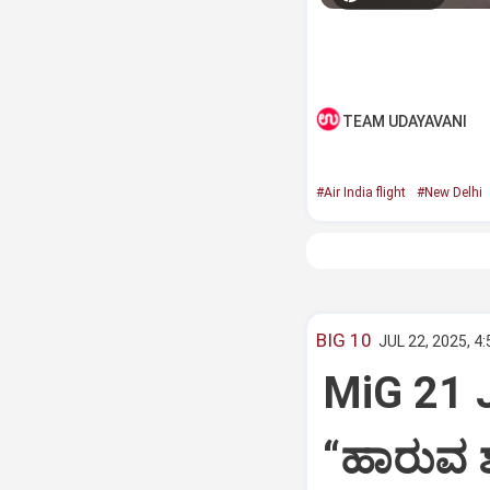
TEAM UDAYAVANI
#Air India flight
#New Delhi
BIG 10
JUL 22, 2025, 4
MiG 21 
“ಹಾರುವ ಶ