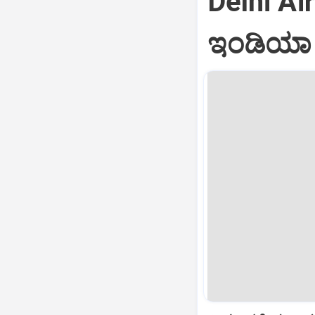
Delhi Air
ಇಂಡಿಯಾ ವ