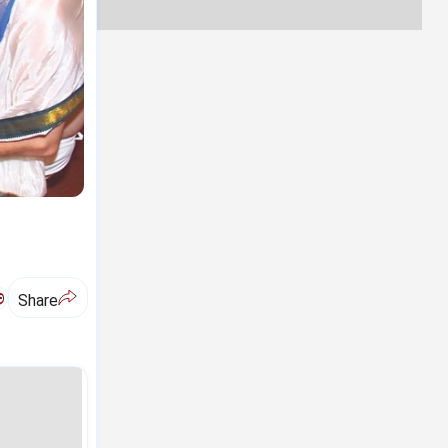
ಅ
Share