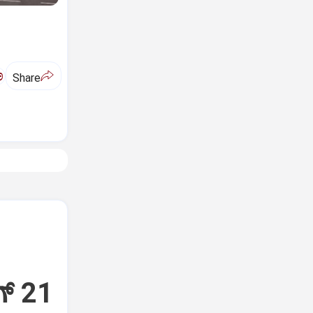
ಅ
Share
್‌ 21