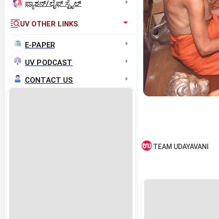
ಫ್ಯಾಶನ್/ಲೈಫ್‌ ಸ್ಟೈಲ್
UV OTHER LINKS
E-PAPER
UV PODCAST
CONTACT US
TEAM UDAYAVANI