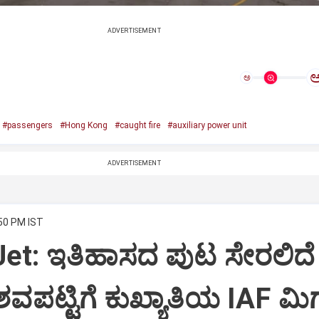
ADVERTISEMENT
ಅ
#passengers
#Hong Kong
#caught fire
#auxiliary power unit
ADVERTISEMENT
:50 PM IST
Jet: ಇತಿಹಾಸದ ಪುಟ ಸೇರಲಿದೆ
ವಪಟ್ಟಿಗೆ ಕುಖ್ಯಾತಿಯ IAF ಮಿಗ