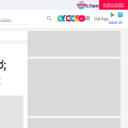
SUBSCRIBE
E-Paper
Get App
h News
Android
iOS
ರ;
ೆ