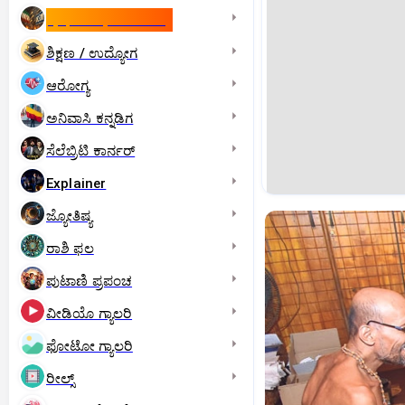
ಇಸ್ರೇಲ್- ಇರಾನ್‌ ಯುದ್ಧ
ಶಿಕ್ಷಣ / ಉದ್ಯೋಗ
ಆರೋಗ್ಯ
ಅನಿವಾಸಿ ಕನ್ನಡಿಗ
ಸೆಲೆಬ್ರಿಟಿ ಕಾರ್ನರ್‌
Explainer
ಜ್ಯೋತಿಷ್ಯ
ರಾಶಿ ಫಲ
ಪುಟಾಣಿ ಪ್ರಪಂಚ
ವೀಡಿಯೊ ಗ್ಯಾಲರಿ
ಫೋಟೋ ಗ್ಯಾಲರಿ
ರೀಲ್ಸ್