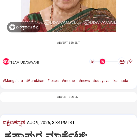
ಎ.ರತ್ನಕಾಂತಿ ಶೆಟ್ಟಿ
ADVERTISEMENT
ಅ
ಅ
TEAM UDAYAVANI
#Mangaluru
#Gurukiran
#loses
#mother
#news
#udayavani kannada
ADVERTISEMENT
ದಕ್ಷಿಣಕನ್ನಡ
AUG 9, 2026, 3:34 PM IST
ಕೃಷ್ಣಾಪುರ ಮಾರ್ಕೆಟ್‌: