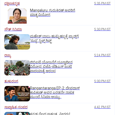
ದಕ್ಷಿಣಕನ್ನಡ
5:35 PM IST
Mangaluru: ಗುರುಕಿರಣ್ ಅವರಿಗೆ
ಮಾತೃ ವಿಯೋಗ
ಸೌತ್‌ ಸಿನಿಮಾ
5:30 PM IST
ಮಹೇಶ್‌ ಬಾಬು ಹುಟ್ಟುಹಬ್ಬಕ್ಕೆ ಫ್ಯಾನ್ಸ್‌ಗೆ
ʼರುದ್ರʼ ಸ್ಟಿಲ್ಸ್‌ ಗಿಫ್ಟ್
ರಾಜ್ಯ
5:24 PM IST
ಜಿಬಿಐಟಿ ಯೋಜನೆಗೆ ಭೂಸ್ವಾಧೀನ
ವಿರೋಧ: ಬಿಜೆಪಿ-ಜೆಡಿಎಸ್‌ ಜಂಟಿ
ಪಾದಯಾತ್ರೆ ಆರಂಭ
ತುಳುರಂಗ
5:00 PM IST
Rangantaranga EP-2: ದೇವದಾಸ್
ಕಾಪಿಕಾಡ್‌ ಅವರ ಎರಡನೇ ನಾಟಕ
ಮುಂದೆ ಸಿನಿಮಾ ಆಯ್ತು..
ಸಾಪ್ತಾಹಿಕ-ಸಂಪದ
4:42 PM IST
ಕನ್ನಡ ನೆಲದ ಸ್ವಾತಂತ್ರ್ಯ ವೀರರು!