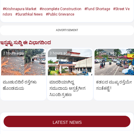
#Krishnapura Market
#Incomplete Construction
#Fund Shortage
#Street Ve
ndors
#Surathkal News
#Public Grievance
ADVERTISEMENT
ಇನ್ನಷ್ಟು ಸುದ್ದಿ ಈ ವಿಭಾಗದಿಂದ
2 hours ago
3 hours ago
4 hours ago
ಮೂಡುಬಿದಿರೆ ರಸ್ತೆಗಳು
ಮಾದರಿಯಾಗಿದ್ದ
ಕಡಬದ ಮುಖ್ಯ ರಸ್ತೆಯೇ
ಹೊಂಡಮಯ
ಸಮುದಾಯ ಆಸ್ಪತ್ರೆಗೀಗ
ಸಂತೆಕಟ್ಟೆ !
ಸಿಬಂದಿ ಗ್ರಹಣ
LATEST NEWS