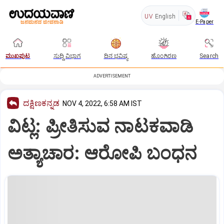
UV
English
E-Paper
ಮುಖಪುಟ
ಸುದ್ದಿ ವಿಭಾಗ
ದಿನ ಭವಿಷ್ಯ
ಹೊಂಗಿರಣ
Search
ADVERTISEMENT
ದಕ್ಷಿಣಕನ್ನಡ
NOV 4, 2022, 6:58 AM IST
ವಿಟ್ಲ: ಪ್ರೀತಿಸುವ ನಾಟಕವಾಡಿ
ಅತ್ಯಾಚಾರ: ಆರೋಪಿ ಬಂಧನ