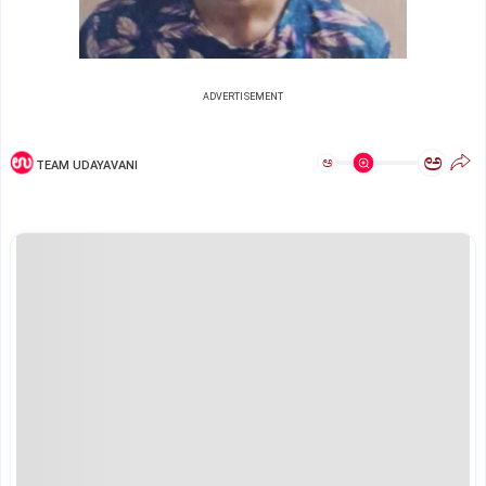
ADVERTISEMENT
ಅ
ಅ
TEAM UDAYAVANI