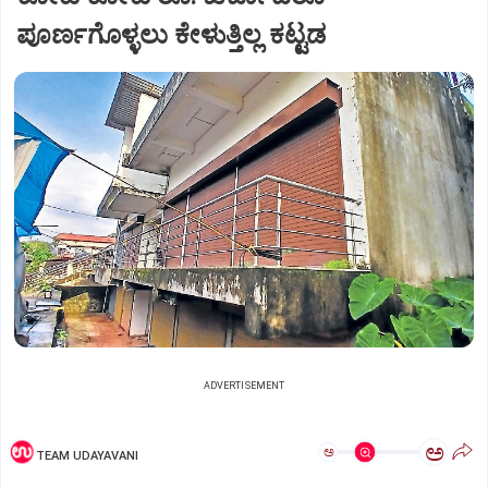
ಪೂರ್ಣಗೊಳ್ಳಲು ಕೇಳುತ್ತಿಲ್ಲ ಕಟ್ಟಡ
ADVERTISEMENT
ಅ
ಅ
TEAM UDAYAVANI