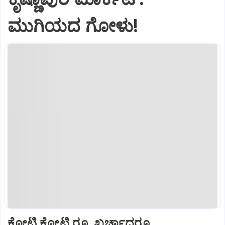
ಮುಗಿಯದ ಗೋಳು!
ಕೋಟಿ ಕೋಟಿ ರೂ. ಖರ್ಚಾದರೂ