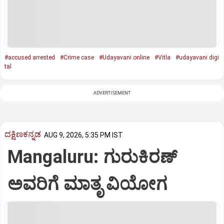
#accused arrested
#Crime case
#Udayavani online
#Vitla
#udayavani digi
tal
ADVERTISEMENT
ದಕ್ಷಿಣಕನ್ನಡ
AUG 9, 2026, 5:35 PM IST
Mangaluru: ಗುರುಕಿರಣ್
ಅವರಿಗೆ ಮಾತೃ ವಿಯೋಗ