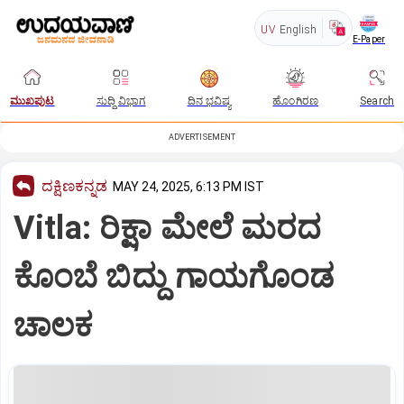
UV
English
E-Paper
ಮುಖಪುಟ
ಸುದ್ದಿ ವಿಭಾಗ
ದಿನ ಭವಿಷ್ಯ
ಹೊಂಗಿರಣ
Search
ADVERTISEMENT
ದಕ್ಷಿಣಕನ್ನಡ
MAY 24, 2025, 6:13 PM IST
Vitla: ರಿಕ್ಷಾ ಮೇಲೆ ಮರದ
ಕೊಂಬೆ ಬಿದ್ದು ಗಾಯಗೊಂಡ
ಚಾಲಕ