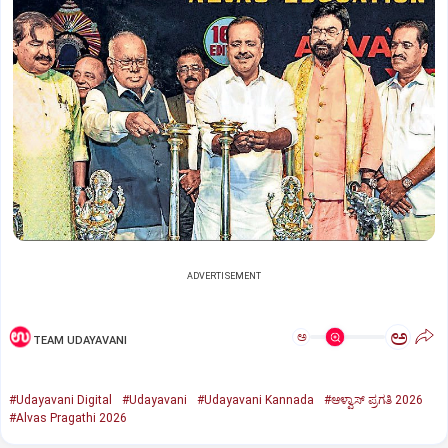
ADVERTISEMENT
ಅ
ಅ
TEAM UDAYAVANI
#Udayavani Digital
#Udayavani
#Udayavani Kannada
#ಆಳ್ವಾಸ್‌ ಪ್ರಗತಿ 2026
#Alvas Pragathi 2026