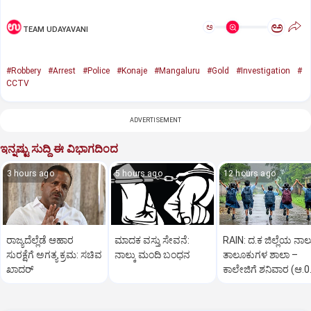
ಅ
ಅ
TEAM UDAYAVANI
#Robbery
#Arrest
#Police
#Konaje
#Mangaluru
#Gold
#Investigation
#
CCTV
ADVERTISEMENT
ಇನ್ನಷ್ಟು ಸುದ್ದಿ ಈ ವಿಭಾಗದಿಂದ
3 hours ago
5 hours ago
12 hours ago
ರಾಜ್ಯದೆಲ್ಲೆಡೆ ಆಹಾರ
ಮಾದಕ ವಸ್ತು ಸೇವನೆ:
RAIN: ದ.ಕ ಜಿಲ್ಲೆಯ ನಾಲ್
ಸುರಕ್ಷೆಗೆ ಅಗತ್ಯ ಕ್ರಮ: ಸಚಿವ
ನಾಲ್ಕು ಮಂದಿ ಬಂಧನ
ತಾಲೂಕುಗಳ ಶಾಲಾ –
ಖಾದರ್
ಕಾಲೇಜಿಗೆ ಶನಿವಾರ (ಆ.0
ರಜೆ ಘೋಷಣೆ