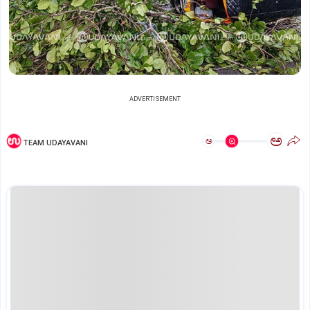
ADVERTISEMENT
ಅ
ಅ
TEAM UDAYAVANI