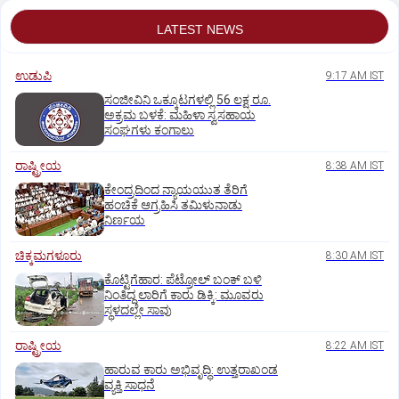
LATEST NEWS
ಉಡುಪಿ
9:17 AM IST
ಸಂಜೀವಿನಿ ಒಕ್ಕೂಟಗಳಲ್ಲಿ 56 ಲಕ್ಷ ರೂ.
ಅಕ್ರಮ ಬಳಕೆ: ಮಹಿಳಾ ಸ್ವಸಹಾಯ
ಸಂಘಗಳು ಕಂಗಾಲು
ರಾಷ್ಟ್ರೀಯ
8:38 AM IST
ಕೇಂದ್ರದಿಂದ ನ್ಯಾಯಯುತ ತೆರಿಗೆ
ಹಂಚಿಕೆ ಆಗ್ರಹಿಸಿ ತಮಿಳುನಾಡು
ನಿರ್ಣಯ
ಚಿಕ್ಕಮಗಳೂರು
8:30 AM IST
ಕೊಟ್ಟಿಗೆಹಾರ: ಪೆಟ್ರೋಲ್ ಬಂಕ್ ಬಳಿ
ನಿಂತಿದ್ದ ಲಾರಿಗೆ ಕಾರು ಡಿಕ್ಕಿ: ಮೂವರು
ಸ್ಥಳದಲ್ಲೇ ಸಾವು
ರಾಷ್ಟ್ರೀಯ
8:22 AM IST
ಹಾರುವ ಕಾರು ಅಭಿವೃದ್ಧಿ: ಉತ್ತರಾಖಂಡ
ವ್ಯಕ್ತಿ ಸಾಧನೆ