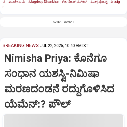
et
#ರಾಜೀನಾಮೆ
#Jagdeep Dhankhar
#ಜಗದೀಪ್‌ ಧನ್‌ಕರ್‌
#ಎಕ್ಸ್‌ ಪೋಸ್ಟ್
#resig
n
ADVERTISEMENT
BREAKING NEWS
JUL 22, 2025, 10:40 AM IST
Nimisha Priya: ಕೊನೆಗೂ
ಸಂಧಾನ ಯಶಸ್ವಿ-ನಿಮಿಷಾ
ಮರಣದಂಡನೆ ರದ್ದುಗೊಳಿಸಿದ
ಯೆಮೆನ್:? ಪೌಲ್