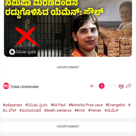
ನಿಮಿಷಾ ಪ್ರಿಯಾ
ADVERTISEMENT
ಅ
ಅ
TEAM UDAYAVANI
#udayavani
#ನಿಮಿಷಾ ಪ್ರಿಯಾ
#KA Paul
#Nimisha Priya case
#Evangelist
#
ಕೆಎ ಪೌಲ್
#ಮರಣದಂಡನೆ
#death sentence
#ಕೇರಳ
#Yemen
#ಯೆಮೆನ್‌
ADVERTISEMENT