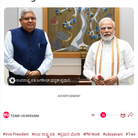
ಉಪರಾಷ್ಟ್ರಪತಿ ಜಗದೀಪ್‌ ಧನ್ಕರ್-ಪ್ರಧಾನಿ ಮೋದಿ
ADVERTISEMENT
ಅ
ಅ
TEAM UDAYAVANI
#Vice President
#ಉಪ ರಾಷ್ಟ್ರಪತಿ
#ಪ್ರಧಾನಿ ಮೋದಿ
#PM Modi
#udayavani
#Twe