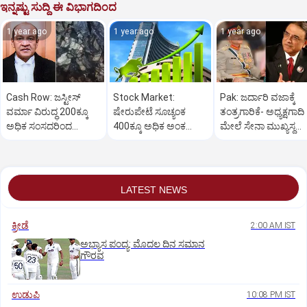
ಇನ್ನಷ್ಟು ಸುದ್ದಿ ಈ ವಿಭಾಗದಿಂದ
1 year ago
1 year ago
1 year ago
Cash Row: ಜಸ್ಟೀಸ್‌
Stock Market:
Pak: ಜರ್ದಾರಿ ವಜಾಕ್ಕೆ
ವರ್ಮಾ ವಿರುದ್ಧ 200ಕ್ಕೂ
ಷೇರುಪೇಟೆ ಸೂಚ್ಯಂಕ
ತಂತ್ರಗಾರಿಕೆ- ಅಧ್ಯಕ್ಷಗಾದಿ
ಅಧಿಕ ಸಂಸದರಿಂದ
400ಕ್ಕೂ ಅಧಿಕ ಅಂಕ
ಮೇಲೆ ಸೇನಾ ಮುಖ್ಯಸ್ಥ
ಮಹಾಭಿಯೋಗಕ್ಕೆ
ಜಿಗಿತ-ದಿನಾಂತ್ಯದ
ಮುನೀರ್ ಚಿತ್ತ!
ಕೋರಿಕೆ…
ವಹಿವಾಟು ಅಂತ್ಯ
LATEST NEWS
ಕ್ರೀಡೆ
2:00 AM IST
ಅಭ್ಯಾಸ ಪಂದ್ಯ: ಮೊದಲ ದಿನ ಸಮಾನ
ಗೌರವ
ಉಡುಪಿ
10:08 PM IST