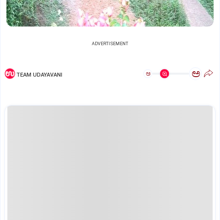
ADVERTISEMENT
ಅ
ಅ
TEAM UDAYAVANI