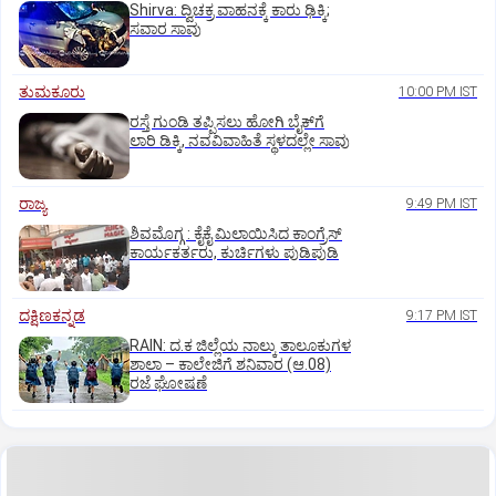
Shirva: ದ್ವಿಚಕ್ರ ವಾಹನಕ್ಕೆ ಕಾರು ಢಿಕ್ಕಿ;
ಸವಾರ ಸಾವು
ತುಮಕೂರು
10:00 PM IST
ರಸ್ತೆ ಗುಂಡಿ ತಪ್ಪಿಸಲು ಹೋಗಿ ಬೈಕ್‌ಗೆ
ಲಾರಿ ಡಿಕ್ಕಿ, ನವವಿವಾಹಿತೆ ಸ್ಥಳದಲ್ಲೇ ಸಾವು
ರಾಜ್ಯ
9:49 PM IST
ಶಿವಮೊಗ್ಗ : ಕೈಕೈ ಮಿಲಾಯಿಸಿದ ಕಾಂಗ್ರೆಸ್
ಕಾರ್ಯಕರ್ತರು, ಕುರ್ಚಿಗಳು ಪುಡಿಪುಡಿ
ದಕ್ಷಿಣಕನ್ನಡ
9:17 PM IST
RAIN: ದ.ಕ ಜಿಲ್ಲೆಯ ನಾಲ್ಕು ತಾಲೂಕುಗಳ
ಶಾಲಾ – ಕಾಲೇಜಿಗೆ ಶನಿವಾರ (ಆ.08)
ರಜೆ ಘೋಷಣೆ