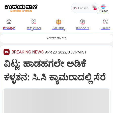
UV
English
E-Paper
ಮುಖಪುಟ
ಸುದ್ದಿ ವಿಭಾಗ
ದಿನ ಭವಿಷ್ಯ
ಹೊಂಗಿರಣ
Search
ADVERTISEMENT
BREAKING NEWS
APR 23, 2022, 3:37 PM IST
ವಿಟ್ಲ: ಹಾಡಹಗಲೇ ಅಡಿಕೆ
ಕಳ್ಳತನ: ಸಿ.ಸಿ ಕ್ಯಾಮರಾದಲ್ಲಿ ಸೆರೆ