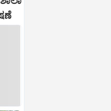
 ಶಾಲಾ
ಷಣೆ