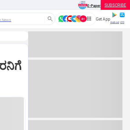
SUBSCRIBE
E-Paper
Get App
h News
Android
iOS
ರನಿಗೆ