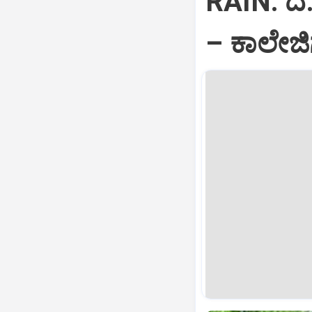
RAIN: ದ.
– ಕಾಲೇಜಿ