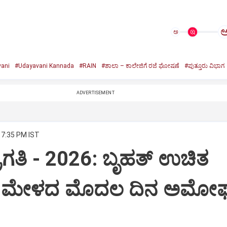
ಅ
ani
#Udayavani Kannada
#RAIN
#ಶಾಲಾ – ಕಾಲೇಜಿಗೆ ರಜೆ ಘೋಷಣೆ
#ಪುತ್ತೂರು ವಿಭಾಗ
ADVERTISEMENT
 7:35 PM IST
ಪ್ರಗತಿ - 2026: ಬೃಹತ್ ಉಚಿತ
 ಮೇಳದ ಮೊದಲ ದಿನ ಅಮೋ