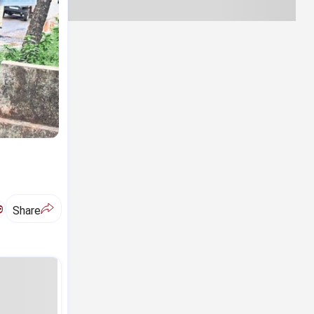
ಅ
Share