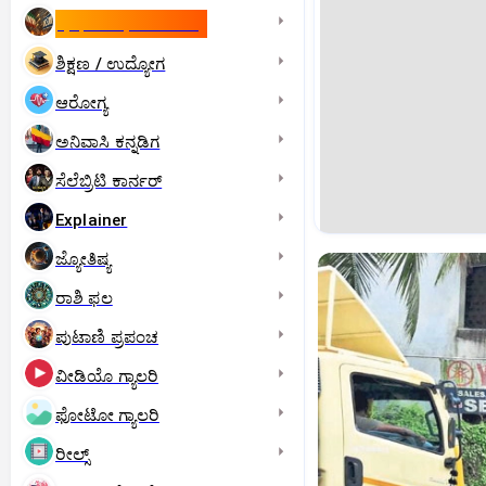
ಇಸ್ರೇಲ್- ಇರಾನ್‌ ಯುದ್ಧ
ಶಿಕ್ಷಣ / ಉದ್ಯೋಗ
ಆರೋಗ್ಯ
ಅನಿವಾಸಿ ಕನ್ನಡಿಗ
ಸೆಲೆಬ್ರಿಟಿ ಕಾರ್ನರ್‌
Explainer
ಜ್ಯೋತಿಷ್ಯ
ರಾಶಿ ಫಲ
ಪುಟಾಣಿ ಪ್ರಪಂಚ
ವೀಡಿಯೊ ಗ್ಯಾಲರಿ
ಫೋಟೋ ಗ್ಯಾಲರಿ
ರೀಲ್ಸ್