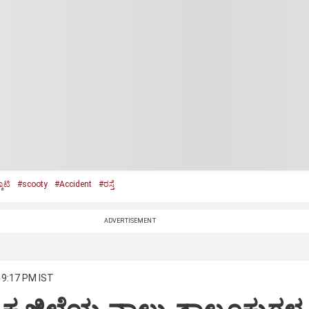
ೂಟಿ
#scooty
#Accident
#ರಸ್ತೆ
ADVERTISEMENT
 9:17 PM IST