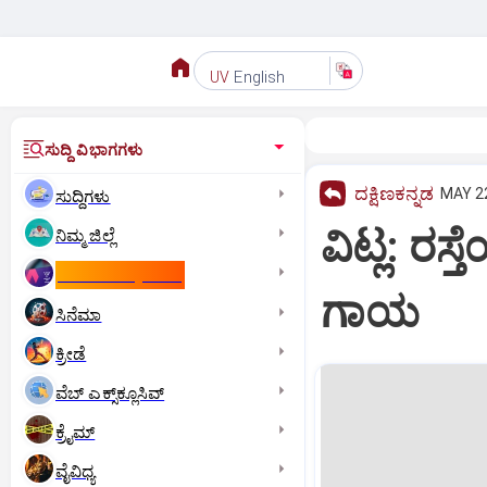
English
UV
ಸುದ್ದಿ ವಿಭಾಗಗಳು
ದಕ್ಷಿಣಕನ್ನಡ
MAY 22
ಸುದ್ದಿಗಳು
ವಿಟ್ಲ: ರಸ್
ನಿಮ್ಮ ಜಿಲ್ಲೆ
ಕಾಮನ್‌ ವೆಲ್ತ್‌ ಗೇಮ್ಸ್‌
ಗಾಯ
ಸಿನೆಮಾ
ಕ್ರೀಡೆ
ವೆಬ್ ಎಕ್ಸ್‌ಕ್ಲೂಸಿವ್
ಕ್ರೈಮ್
ವೈವಿಧ್ಯ