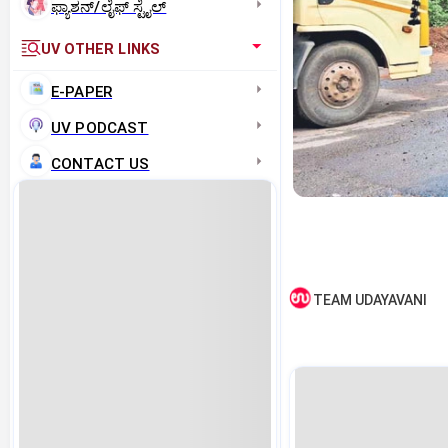
ಫ್ಯಾಶನ್/ಲೈಫ್‌ ಸ್ಟೈಲ್
UV OTHER LINKS
E-PAPER
UV PODCAST
CONTACT US
TEAM UDAYAVANI