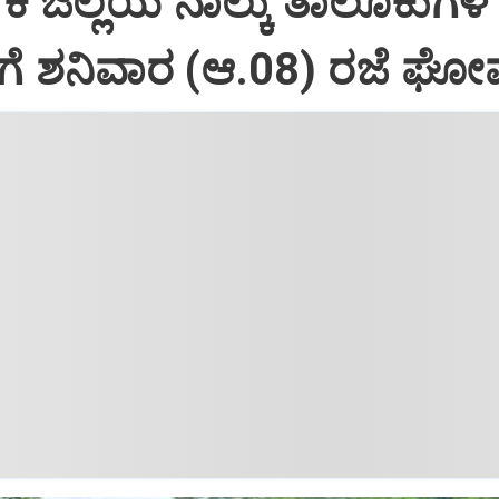
ಕ ಜಿಲ್ಲೆಯ ನಾಲ್ಕು ತಾಲೂಕುಗಳ
ಗೆ ಶನಿವಾರ (ಆ.08) ರಜೆ ಘೋ