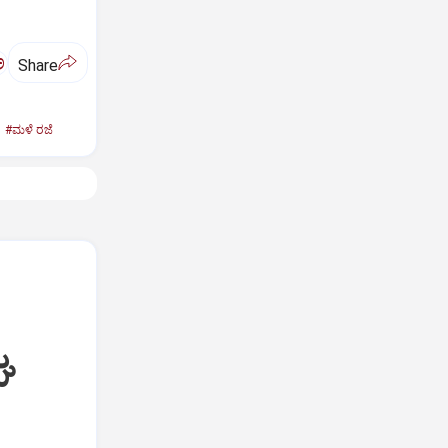
ಅ
Share
#ಮಳೆ ರಜೆ
ಘ