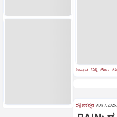
#ಅಪಘಾತ
#ವಿಟ್ಲ
#Road
#ಸ್ಕ
ದಕ್ಷಿಣಕನ್ನಡ
AUG 7, 2026,