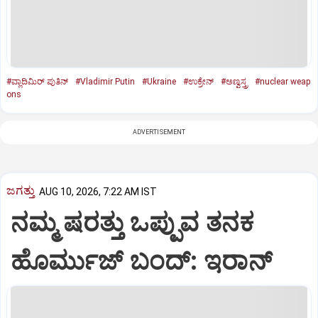
#ವ್ಲಾದಿಮಿರ್‌ ಪುತಿನ್‌
#Vladimir Putin
#Ukraine
#ಉಕ್ರೇನ್‌
#ಅಣ್ವಸ್ತ್ರ
#nuclear weap
ons
ADVERTISEMENT
ಜಗತ್ತು
AUG 10, 2026, 7:22 AM IST
ನಮ್ಮ ಷರತ್ತು ಒಪ್ಪುವ ತನಕ
ಹೊರ್ಮುಜ್‌ ಬಂದ್‌: ಇರಾನ್‌