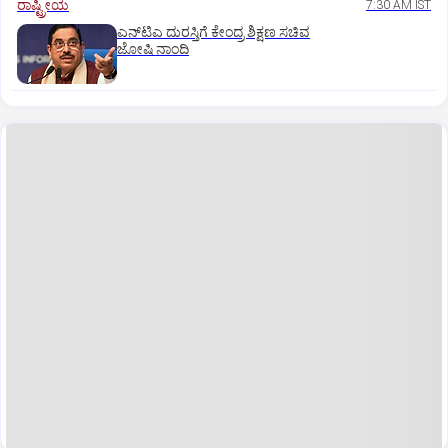
ರಾಷ್ಟ್ರೀಯ
7:30 AM IST
ಎನ್‌ಟಿಎ ದುರಸ್ತಿಗೆ ಕೇಂದ್ರ ಶಿಕ್ಷಣ ಸಚಿವ
ಜೋಷಿ ನಾಂದಿ