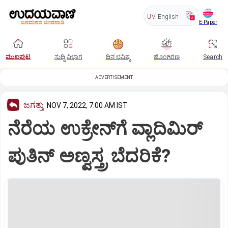
UV
English
E-Paper
ಮುಖಪುಟ
ಸುದ್ದಿ ವಿಭಾಗ
ದಿನ ಭವಿಷ್ಯ
ಹೊಂಗಿರಣ
Search
ADVERTISEMENT
ಜಗತ್ತು
NOV 7, 2022, 7:00 AM IST
ನೆರೆಯ ಉಕ್ರೇನ್‌ಗೆ ವ್ಲಾದಿಮಿರ್‌
ಪುತಿನ್‌ ಅಣ್ವಸ್ತ್ರ ಬೆದರಿಕೆ?