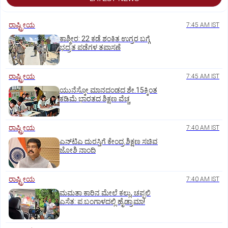
ರಾಷ್ಟ್ರೀಯ
7:45 AM IST
ಕಾಶ್ಮೀರ: 22 ಕಡೆ ಶಂಕಿತ ಉಗ್ರರ ಬಗ್ಗೆ
ಭದ್ರತ ಪಡೆಗಳ ತಪಾಸಣೆ
ರಾಷ್ಟ್ರೀಯ
7:45 AM IST
ಯುನೆಸ್ಕೋ ಮಾನದಂಡದ ಶೇ.15ಕ್ಕಿಂತ
ಕಡಿಮೆ ಭಾರತದ ಶಿಕ್ಷಣ ವೆಚ್ಚ
ರಾಷ್ಟ್ರೀಯ
7:40 AM IST
ಎನ್‌ಟಿಎ ದುರಸ್ತಿಗೆ ಕೇಂದ್ರ ಶಿಕ್ಷಣ ಸಚಿವ
ಜೋಶಿ ನಾಂದಿ
ರಾಷ್ಟ್ರೀಯ
7:40 AM IST
ಮಮತಾ ಕಾರಿನ ಮೇಲೆ ಕಲ್ಲು, ಚಪ್ಪಲಿ
ಎಸೆತ: ಪ.ಬಂಗಾಳದಲ್ಲಿ ಹೈಡ್ರಾಮಾ!