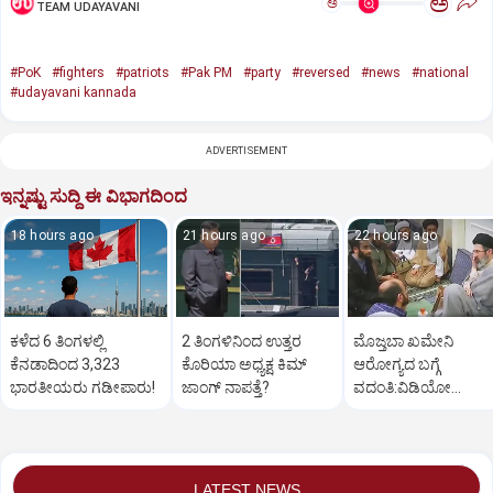
ಅ
ಅ
TEAM UDAYAVANI
#PoK
#fighters
#patriots
#Pak PM
#party
#reversed
#news
#national
#udayavani kannada
ADVERTISEMENT
ಇನ್ನಷ್ಟು ಸುದ್ದಿ ಈ ವಿಭಾಗದಿಂದ
18 hours ago
21 hours ago
22 hours ago
ಕಳೆದ 6 ತಿಂಗಳಲ್ಲಿ
2 ತಿಂಗಳಿನಿಂದ ಉತ್ತರ
ಮೊಜ್ತಬಾ ಖಮೇನಿ
ಕೆನಡಾದಿಂದ 3,323
ಕೊರಿಯಾ ಅಧ್ಯಕ್ಷ ಕಿಮ್‌
ಆರೋಗ್ಯದ ಬಗ್ಗೆ
ಭಾರತೀಯರು ಗಡೀಪಾರು!
ಜಾಂಗ್‌ ನಾಪತ್ತೆ?
ವದಂತಿ:ವಿಡಿಯೋ
ಬಿಡುಗಡೆ ಮಾಡಿ ಇರಾನ್‌
ತಿರುಗೇಟು
LATEST NEWS