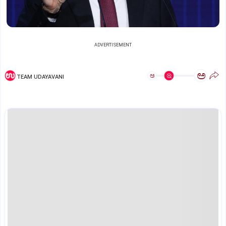
ADVERTISEMENT
ಅ
ಅ
TEAM UDAYAVANI