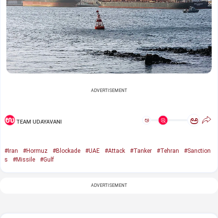
ADVERTISEMENT
ಅ
ಅ
TEAM UDAYAVANI
#Iran
#Hormuz
#Blockade
#UAE
#Attack
#Tanker
#Tehran
#Sanction
s
#Missile
#Gulf
ADVERTISEMENT