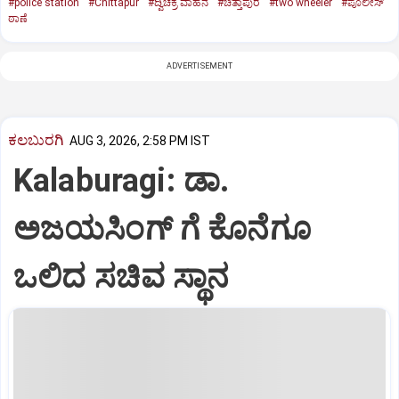
#police station
#Chittapur
#ದ್ವಿಚಕ್ರ ವಾಹನ
#ಚಿತ್ತಾಪುರ
#two wheeler
#ಪೊಲೀಸ್
ಠಾಣೆ
ADVERTISEMENT
ಕಲಬುರಗಿ
AUG 3, 2026, 2:58 PM IST
Kalaburagi: ಡಾ.
ಅಜಯಸಿಂಗ್ ಗೆ ಕೊನೆಗೂ
ಒಲಿದ ಸಚಿವ ಸ್ಥಾನ