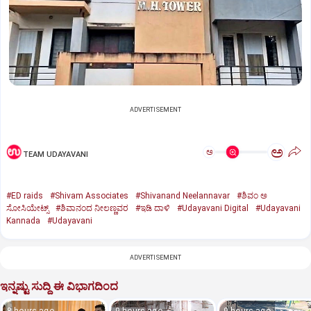
ADVERTISEMENT
ಅ
ಅ
TEAM UDAYAVANI
#ED raids
#Shivam Associates
#Shivanand Neelannavar
#ಶಿವಂ ಅ
ಸೋಸಿಯೇಟ್ಸ್
#ಶಿವಾನಂದ ನೀಲಣ್ಣವರ
#ಇಡಿ ದಾಳಿ
#Udayavani Digital
#Udayavani
Kannada
#Udayavani
ADVERTISEMENT
ಇನ್ನಷ್ಟು ಸುದ್ದಿ ಈ ವಿಭಾಗದಿಂದ