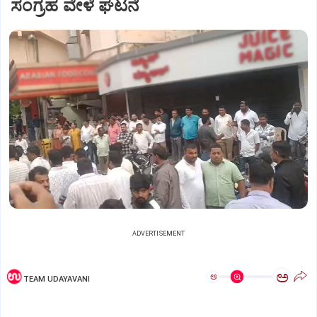
ಸಂಗ್ರಹ ವೇಳೆ ಘಟನೆ
ADVERTISEMENT
ಅ
ಅ
TEAM UDAYAVANI