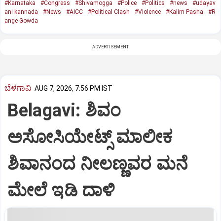
#Karnataka
#Congress
#Shivamogga
#Police
#Politics
#news
#udayav
ani kannada
#News
#AICC
#Political Clash
#Violence
#Kalim Pasha
#R
ange Gowda
ADVERTISEMENT
ಬೆಳಗಾವಿ
AUG 7, 2026, 7:56 PM IST
Belagavi: ಶಿವಂ
ಅಸೋಸಿಯೇಟ್ಸ್ ಮಾಲೀಕ
ಶಿವಾನಂದ ನೀಲಣ್ಣವರ ಮನೆ
ಮೇಲೆ ಇಡಿ‌ ದಾಳಿ