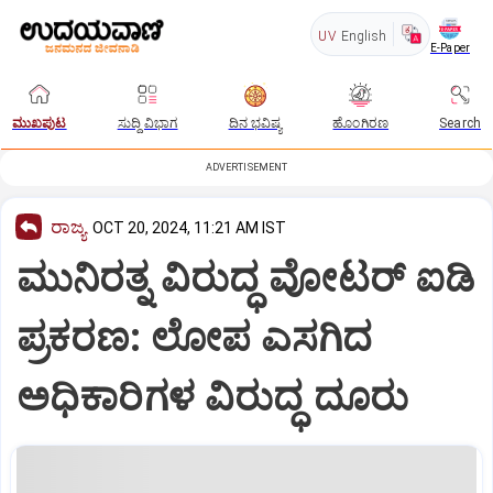
UV
English
E-Paper
ಮುಖಪುಟ
ಸುದ್ದಿ ವಿಭಾಗ
ದಿನ ಭವಿಷ್ಯ
ಹೊಂಗಿರಣ
Search
ADVERTISEMENT
ರಾಜ್ಯ
OCT 20, 2024, 11:21 AM IST
ಮುನಿರತ್ನ ವಿರುದ್ಧ ವೋಟರ್‌ ಐಡಿ
ಪ್ರಕರಣ: ಲೋಪ ಎಸಗಿದ
ಅಧಿಕಾರಿಗಳ ವಿರುದ್ಧ ದೂರು