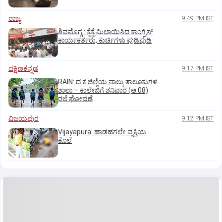
ರಾಜ್ಯ
9:49 PM IST
ಶಿವಮೊಗ್ಗ : ಕೈಕೈ ಮಿಲಾಯಿಸಿದ ಕಾಂಗ್ರೆಸ್
ಕಾರ್ಯಕರ್ತರು, ಕುರ್ಚಿಗಳು ಪುಡಿಪುಡಿ
ದಕ್ಷಿಣಕನ್ನಡ
9:17 PM IST
RAIN: ದ.ಕ ಜಿಲ್ಲೆಯ ನಾಲ್ಕು ತಾಲೂಕುಗಳ
ಶಾಲಾ – ಕಾಲೇಜಿಗೆ ಶನಿವಾರ (ಆ.08)
ರಜೆ ಘೋಷಣೆ
ವಿಜಯಪುರ
9:12 PM IST
Vijayapura: ಹಾಡಹಗಲೇ ವ್ಯಕ್ತಿಯ
ಕೊಲೆ