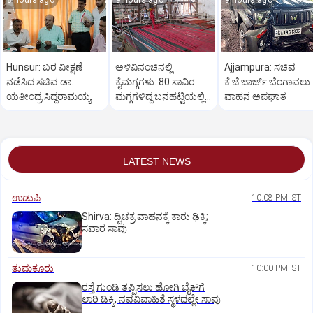
8 hours ago
9 hours ago
9 hours ago
Hunsur: ಬರ ವೀಕ್ಷಣೆ
ಅಳಿವಿನಂಚಿನಲ್ಲಿ
Ajjampura: ಸಚಿವ
ನಡೆಸಿದ ಸಚಿವ ಡಾ.
ಕೈಮಗ್ಗಗಳು: 80 ಸಾವಿರ
ಕೆ.ಜೆ.ಜಾರ್ಜ್ ಬೆಂಗಾವಲು
ಯತೀಂದ್ರ ಸಿದ್ದರಾಮಯ್ಯ
ಮಗ್ಗಗಳಿದ್ದ ಬನಹಟ್ಟಿಯಲ್ಲಿ
ವಾಹನ ಅಪಘಾತ
ಉಳಿದಿರುವುದು ಕೇವಲ 18!
LATEST NEWS
ಉಡುಪಿ
10:08 PM IST
Shirva: ದ್ವಿಚಕ್ರ ವಾಹನಕ್ಕೆ ಕಾರು ಢಿಕ್ಕಿ;
ಸವಾರ ಸಾವು
ತುಮಕೂರು
10:00 PM IST
ರಸ್ತೆ ಗುಂಡಿ ತಪ್ಪಿಸಲು ಹೋಗಿ ಬೈಕ್‌ಗೆ
ಲಾರಿ ಡಿಕ್ಕಿ, ನವವಿವಾಹಿತೆ ಸ್ಥಳದಲ್ಲೇ ಸಾವು