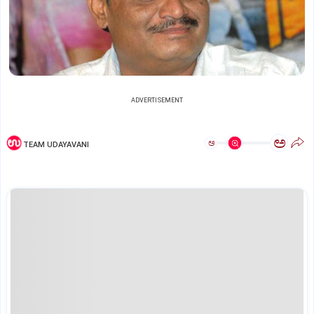
ADVERTISEMENT
ಅ
ಅ
TEAM UDAYAVANI