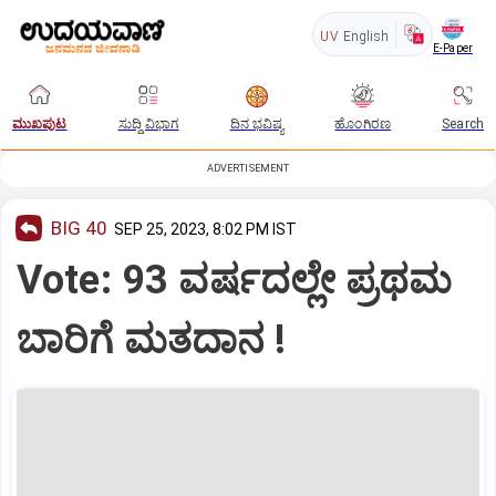
UV
English
E-Paper
ಮುಖಪುಟ
ಸುದ್ದಿ ವಿಭಾಗ
ದಿನ ಭವಿಷ್ಯ
ಹೊಂಗಿರಣ
Search
ADVERTISEMENT
BIG 40
SEP 25, 2023, 8:02 PM IST
Vote: 93 ವರ್ಷದಲ್ಲೇ ಪ್ರಥಮ
ಬಾರಿಗೆ ಮತದಾನ !