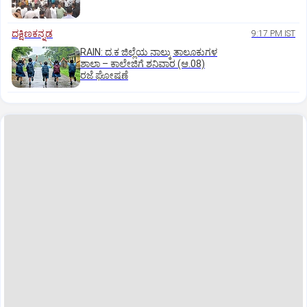
ದಕ್ಷಿಣಕನ್ನಡ
9:17 PM IST
RAIN: ದ.ಕ ಜಿಲ್ಲೆಯ ನಾಲ್ಕು ತಾಲೂಕುಗಳ
ಶಾಲಾ – ಕಾಲೇಜಿಗೆ ಶನಿವಾರ (ಆ.08)
ರಜೆ ಘೋಷಣೆ