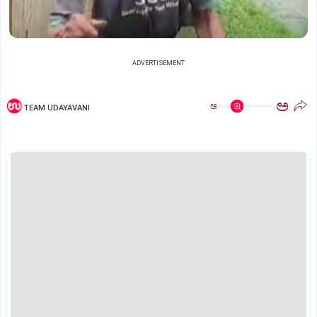
ADVERTISEMENT
ಅ
ಅ
TEAM UDAYAVANI