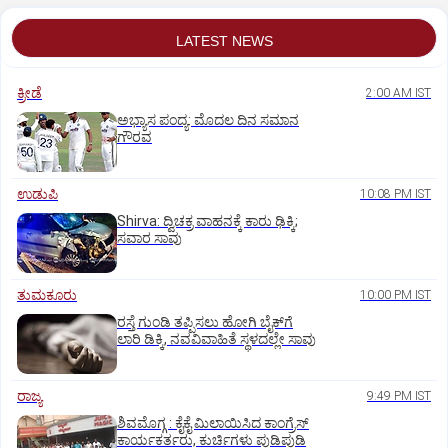
LATEST NEWS
ಕ್ರೀಡೆ
2:00 AM IST
ಅಭ್ಯಾಸ ಪಂದ್ಯ: ಮೊದಲ ದಿನ ಸಮಾನ
ಗೌರವ
ಉಡುಪಿ
10:08 PM IST
Shirva: ದ್ವಿಚಕ್ರ ವಾಹನಕ್ಕೆ ಕಾರು ಢಿಕ್ಕಿ;
ಸವಾರ ಸಾವು
ತುಮಕೂರು
10:00 PM IST
ರಸ್ತೆ ಗುಂಡಿ ತಪ್ಪಿಸಲು ಹೋಗಿ ಬೈಕ್‌ಗೆ
ಲಾರಿ ಡಿಕ್ಕಿ, ನವವಿವಾಹಿತೆ ಸ್ಥಳದಲ್ಲೇ ಸಾವು
ರಾಜ್ಯ
9:49 PM IST
ಶಿವಮೊಗ್ಗ : ಕೈಕೈ ಮಿಲಾಯಿಸಿದ ಕಾಂಗ್ರೆಸ್
ಕಾರ್ಯಕರ್ತರು, ಕುರ್ಚಿಗಳು ಪುಡಿಪುಡಿ