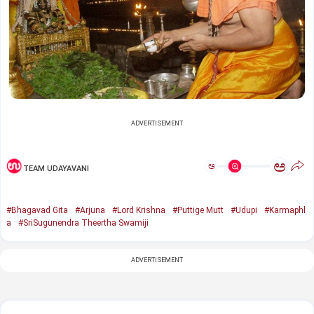
ADVERTISEMENT
ಅ
ಅ
TEAM UDAYAVANI
#Bhagavad Gita
#Arjuna
#Lord Krishna
#Puttige Mutt
#Udupi
#Karmaphl
a
#SriSugunendra Theertha Swamiji
ADVERTISEMENT