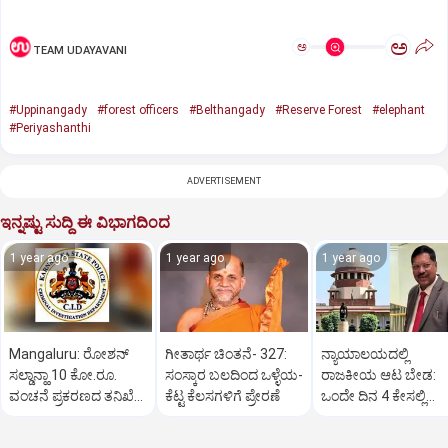
ಅ
ಅ
TEAM UDAYAVANI
#Uppinangady
#forest officers
#Belthangady
#Reserve Forest
#elephant
#Periyashanthi
ADVERTISEMENT
ಇನ್ನಷ್ಟು ಸುದ್ದಿ ಈ ವಿಭಾಗದಿಂದ
1 year ago
1 year ago
1 year ago
Mangaluru: ರೋಶನ್‌
ಗೀತಾರ್ಥ ಚಿಂತನೆ- 327:
ನ್ಯಾಯಾಲಯದಲ್ಲಿ
ಸಲ್ಡಾನ್ಹಾ 10 ಕೋ.ರೂ.
ಸಂಸ್ಕಾರ ಬಲದಿಂದ ಒಳ್ಳೆಯ-
ರಾಜಕೀಯ ಆಟ ಬೇಡ:
ವಂಚನೆ ಪ್ರಕರಣದ ತನಿಖೆ
ಕೆಟ್ಟ ಕೆಲಸಗಳಿಗೆ ಪ್ರೇರಣೆ
ಒಂದೇ ದಿನ 4 ಕೇಸಲ್ಲಿ
ಸಿಐಡಿಗೆ ವರ್ಗ
ಸುಪ್ರೀಂಕೋರ್ಟ್‌ ಅಭಿಮ